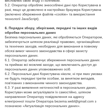
висловлює свою згоду з Політикою.
5.2. Оператор обробляє знеособлені дані про Користувача в
разі, якщо це дозволено в настройках браузера Користувача
(включено збереження файлів «cookie» та використання
технології JavaScript).
6. Порядок збору, зберігання, передачі та інших видів
обробки персональних даних
Безпека персональних даних, які обробляються Оператором,
забезпечується шляхом реалізації правових, організаційних
та технічних заходів, необхідних для виконання в повному
обсязі вимог чинного законодавства в сфері захисту
персональних даних.
6.1. Оператор забезпечує збереження персональних даних
та приймає всі можливі заходи, що виключають доступ до
персональних даних уповноважених осіб.
6.2. Персональні дані Користувача ніколи, ні при яких умовах
не будуть передані третім особам, за винятком випадків,
пов'язаних з виконанням чинного законодавства.
6.3. У разі виявлення неточностей в персональних даних,
Користувач може актуалізувати їх самостійно, шляхом
направлення Оператору повідомлення на адресу
електронної пошти Оператора bezema.webl@gmail.com з
позначкою «Актуалізація персональних даних».