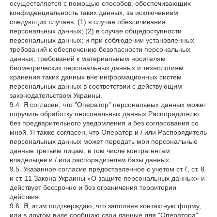
осуществляется с помощью способов, обеспечивающих
конфиденциальность таких данных, за исключением
следующих случаев: (1) в случае обезличивания
персональных данных; (2) в случае общедоступности
персональных данных; и при соблюдении установленных
требований к обеспечению безопасности персональных
данных, требований к материальным носителям
биометрических персональных данных и технологиям
хранения таких данных вне информационных систем
персональных данных в соответствии с действующим
законодательством Украины.
9.4. Я согласен, что "Оператор" персональных данных может
поручить обработку персональных данных Распорядителю
без предварительного уведомления и без согласования со
мной. Я также согласен, что Оператор и / или Распорядитель
персональных данных может передать мои персональные
данные третьим лицам, в том числе контрагентам
владельцев и / или распорядителям базы данных.
9.5. Указанное согласие предоставленное с учетом ст.7, ст. 8
и ст. 11 Закона Украины «О защите персональных данных» и
действует бессрочно и без ограничения территории
действия.
9.6. Я, этим подтверждаю, что заполняя контактную форму,
или в другом виде сообщаю свои данные для "Оператора"