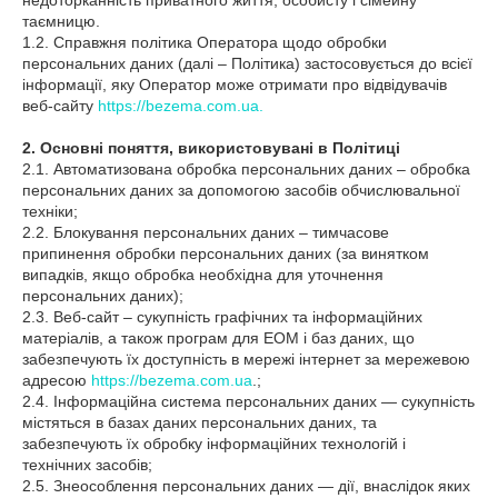
недоторканність приватного життя, особисту і сімейну
таємницю.
1.2. Справжня політика Оператора щодо обробки
персональних даних (далі – Політика) застосовується до всієї
інформації, яку Оператор може отримати про відвідувачів
веб-сайту
https://bezema.com.ua.
2. Основні поняття, використовувані в Політиці
2.1. Автоматизована обробка персональних даних – обробка
персональних даних за допомогою засобів обчислювальної
техніки;
2.2. Блокування персональних даних – тимчасове
припинення обробки персональних даних (за винятком
випадків, якщо обробка необхідна для уточнення
персональних даних);
2.3. Веб-сайт – сукупність графічних та інформаційних
матеріалів, а також програм для ЕОМ і баз даних, що
забезпечують їх доступність в мережі інтернет за мережевою
адресою
https://bezema.com.ua
.;
2.4. Інформаційна система персональних даних — сукупність
містяться в базах даних персональних даних, та
забезпечують їх обробку інформаційних технологій і
технічних засобів;
2.5. Знеособлення персональних даних — дії, внаслідок яких