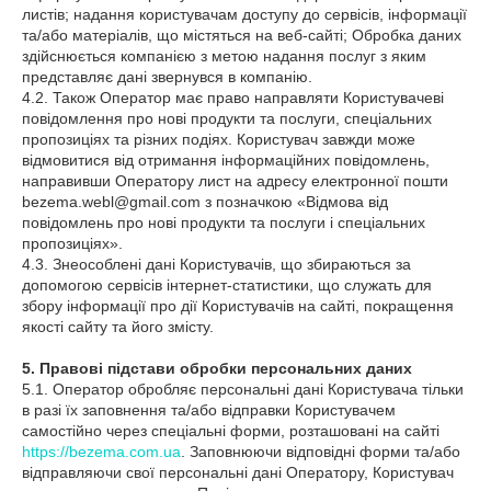
листів; надання користувачам доступу до сервісів, інформації
та/або матеріалів, що містяться на веб-сайті; Обробка даних
здійснюється компанією з метою надання послуг з яким
представляє дані звернувся в компанію.
4.2. Також Оператор має право направляти Користувачеві
повідомлення про нові продукти та послуги, спеціальних
пропозиціях та різних подіях. Користувач завжди може
відмовитися від отримання інформаційних повідомлень,
направивши Оператору лист на адресу електронної пошти
bezema.webl@gmail.com з позначкою «Відмова від
повідомлень про нові продукти та послуги і спеціальних
пропозиціях».
4.3. Знеособлені дані Користувачів, що збираються за
допомогою сервісів інтернет-статистики, що служать для
збору інформації про дії Користувачів на сайті, покращення
якості сайту та його змісту.
5. Правові підстави обробки персональних даних
5.1. Оператор обробляє персональні дані Користувача тільки
в разі їх заповнення та/або відправки Користувачем
самостійно через спеціальні форми, розташовані на сайті
https://bezema.com.ua
. Заповнюючи відповідні форми та/або
відправляючи свої персональні дані Оператору, Користувач