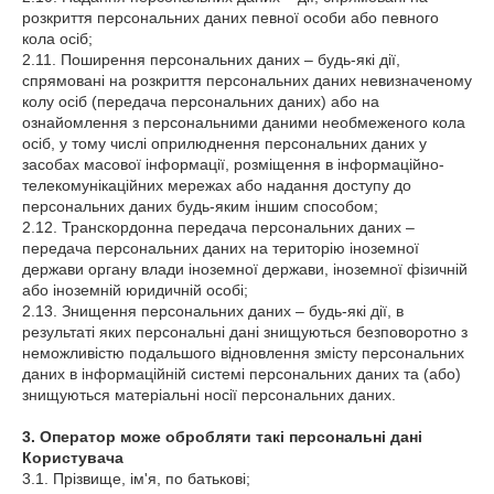
розкриття персональних даних певної особи або певного
кола осіб;
2.11. Поширення персональних даних – будь-які дії,
спрямовані на розкриття персональних даних невизначеному
колу осіб (передача персональних даних) або на
ознайомлення з персональними даними необмеженого кола
осіб, у тому числі оприлюднення персональних даних у
засобах масової інформації, розміщення в інформаційно-
телекомунікаційних мережах або надання доступу до
персональних даних будь-яким іншим способом;
2.12. Транскордонна передача персональних даних –
передача персональних даних на територію іноземної
держави органу влади іноземної держави, іноземної фізичній
або іноземній юридичній особі;
2.13. Знищення персональних даних – будь-які дії, в
результаті яких персональні дані знищуються безповоротно з
неможливістю подальшого відновлення змісту персональних
даних в інформаційній системі персональних даних та (або)
знищуються матеріальні носії персональних даних.
3. Оператор може обробляти такі персональні дані
Користувача
3.1. Прізвище, ім'я, по батькові;