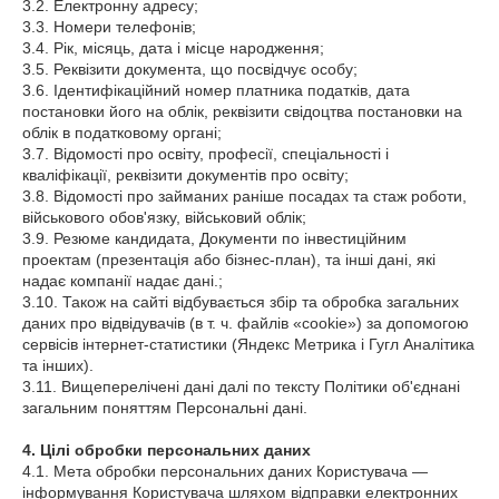
3.2. Електронну адресу;
3.3. Номери телефонів;
3.4. Рік, місяць, дата і місце народження;
3.5. Реквізити документа, що посвідчує особу;
3.6. Ідентифікаційний номер платника податків, дата
постановки його на облік, реквізити свідоцтва постановки на
облік в податковому органі;
3.7. Відомості про освіту, професії, спеціальності і
кваліфікації, реквізити документів про освіту;
3.8. Відомості про займаних раніше посадах та стаж роботи,
військового обов'язку, військовий облік;
3.9. Резюме кандидата, Документи по інвестиційним
проектам (презентація або бізнес-план), та інші дані, які
надає компанії надає дані.;
3.10. Також на сайті відбувається збір та обробка загальних
даних про відвідувачів (в т. ч. файлів «cookie») за допомогою
сервісів інтернет-статистики (Яндекс Метрика і Гугл Аналітика
та інших).
3.11. Вищеперелічені дані далі по тексту Політики об'єднані
загальним поняттям Персональні дані.
4. Цілі обробки персональних даних
4.1. Мета обробки персональних даних Користувача —
інформування Користувача шляхом відправки електронних