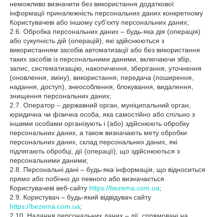
неможливо визначити без використання додаткової
інформації приналежність персональних даних конкретному
Користувачеві або іншому суб'єкту персональних даних;
2.6. Обробка персональних даних – будь-яка дія (операція)
або сукупність дій (операцій), які здійснюються з
використанням засобів автоматизації або без використання
таких засобів із персональними даними, включаючи збір,
запис, систематизацію, накопичення, зберігання, уточнення
(оновлення, зміну), використання, передача (поширення,
надання, доступ), знеособлення, блокування, видалення,
знищення персональних даних;
2.7. Оператор – державний орган, муніципальний орган,
юридична чи фізична особа, яка самостійно або спільно з
іншими особами організують і (або) здійснюють обробку
персональних даних, а також визначають мету обробки
персональних даних, склад персональних даних, які
підлягають обробці, дії (операції), що здійснюються з
персональними даними;
2.8. Персональні дані – будь-яка інформація, що відноситься
прямо або побічно до певного або визначається
Користувачеві веб-сайту
https://bezema.com.ua
;
2.9. Користувач – будь-який відвідувач сайту
https://bezema.com.ua
;
2.10. Надання персональних даних – дії, спрямовані на