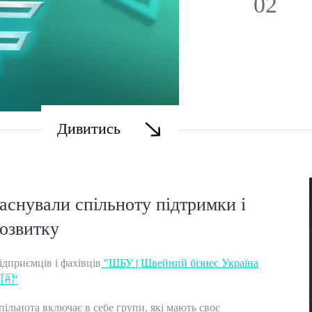
02
Дивитись
аснували спільноту підтримки і
озвитку
ідприємців і фахівців
"ШБУ | Швейний бізнес Україна
🇦"
пільнота включає в себе групи, які мають своє