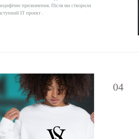
пецифічне призначення. Після ми створили
аступний IT проект .
04