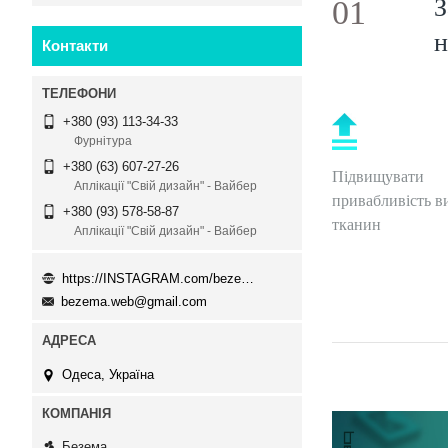
З
01
н
Контакти
+380 (93) 113-34-33
Фурнітура
+380 (63) 607-27-26
Підвищувати
Аплікації "Свій дизайн" - Вайбер
привабливість ви
+380 (93) 578-58-87
тканин
Аплікації "Свій дизайн" - Вайбер
https://INSTAGRAM.com/bezema.com.ua
bezema.web@gmail.com
Одеса, Україна
Безема