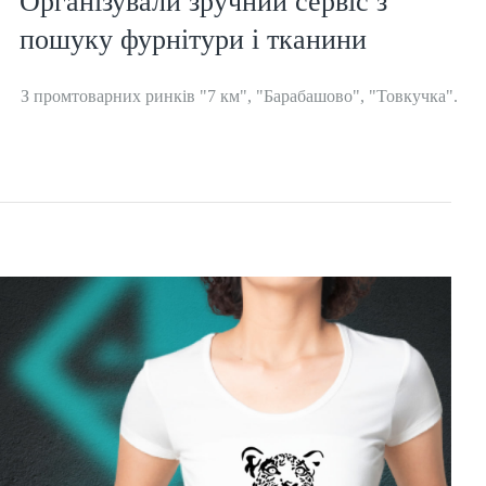
Організували зручний сервіс з
пошуку фурнітури і тканини
З промтоварних ринків "7 км", "Барабашово", "Товкучка".