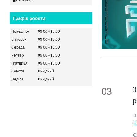
Графік роботи
Понеділок
09:00
18:00
Вівторок
09:00
18:00
Середа
09:00
18:00
Четвер
09:00
18:00
Пʼятниця
09:00
18:00
Субота
Вихідний
Неділя
Вихідний
З
03
р
П

С