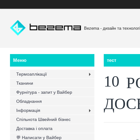
Bezema - дизайн та технологі
тест
Термоаплікації
10
Р
Тканини
Фурнітура - запит у Вайбер
ДОС
Обладнання
Інформація
Спільнота Швейний бізнес
Доставка і оплата
💬 Написати у Вайбер