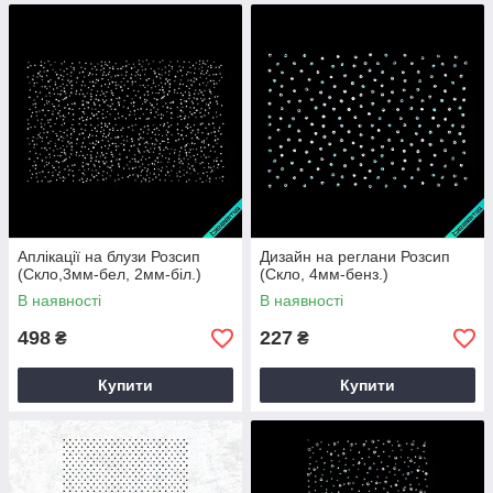
Аплікації на блузи Розсип
Дизайн на реглани Розсип
(Скло,3мм-бел, 2мм-біл.)
(Скло, 4мм-бенз.)
В наявності
В наявності
498
227
₴
₴
Купити
Купити