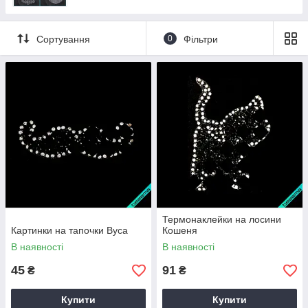
Сортування
0
Фільтри
Термонаклейки на лосини
Картинки на тапочки Вуса
Кошеня
В наявності
В наявності
45
91
₴
₴
Купити
Купити