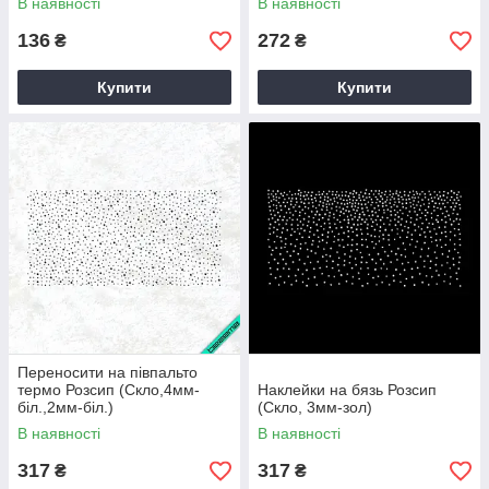
В наявності
В наявності
136
272
₴
₴
Купити
Купити
Переносити на півпальто
термо Розсип (Скло,4мм-
Наклейки на бязь Розсип
біл.,2мм-біл.)
(Скло, 3мм-зол)
В наявності
В наявності
317
317
₴
₴