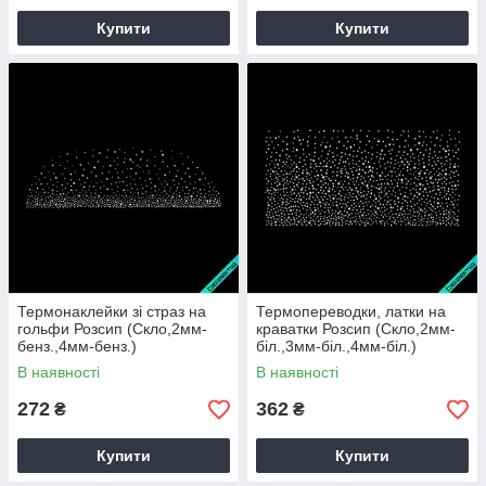
Купити
Купити
Термонаклейки зі страз на
Термопереводки, латки на
гольфи Розсип (Скло,2мм-
краватки Розсип (Скло,2мм-
бенз.,4мм-бенз.)
біл.,3мм-біл.,4мм-біл.)
В наявності
В наявності
272
362
₴
₴
Купити
Купити