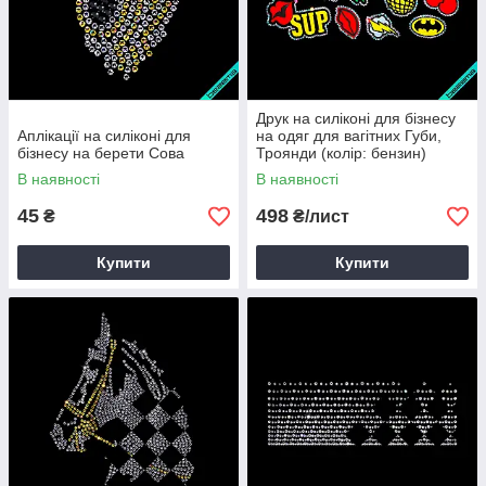
Друк на силіконі для бізнесу
Аплікації на силіконі для
на одяг для вагітних Губи,
бізнесу на берети Сова
Троянди (колір: бензин)
В наявності
В наявності
45
498
₴
₴/лист
Купити
Купити