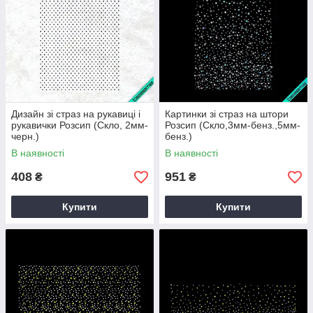
Дизайн зі страз на рукавиці і
Картинки зі страз на штори
рукавички Розсип (Скло, 2мм-
Розсип (Скло,3мм-бенз.,5мм-
черн.)
бенз.)
В наявності
В наявності
408
951
₴
₴
Купити
Купити