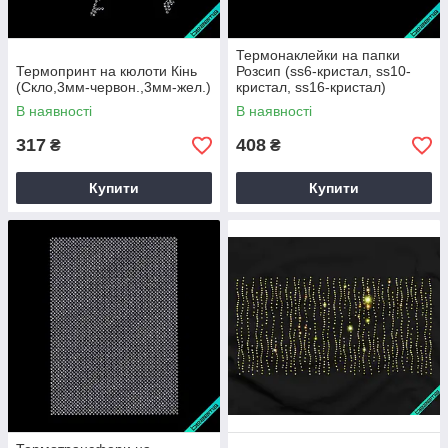
Термонаклейки на папки
Термопринт на кюлоти Кінь
Розсип (ss6-кристал, ss10-
(Скло,3мм-червон.,3мм-жел.)
кристал, ss16-кристал)
В наявності
В наявності
317
408
₴
₴
Купити
Купити