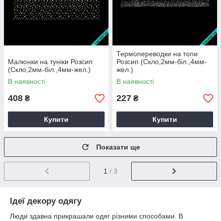
Термопереводки на топи
Малюнки на туніки Розсип
Розсип (Скло,2мм-біл.,4мм-
(Скло,2мм-біл.,4мм-жел.)
жел.)
В наявності
В наявності
408
227
₴
₴
Купити
Купити
Показати ще
1
/ 3
Ідеї декору одягу
Люди здавна прикрашали одяг різними способами. В