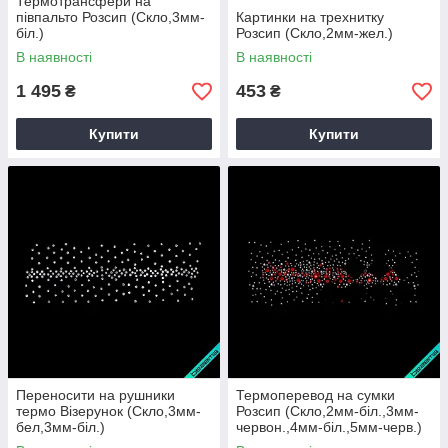
Термотрансфери на
півпальто Розсип (Скло,3мм-
Картинки на трехнитку
біл.)
Розсип (Скло,2мм-жел.)
В наявності
В наявності
1 495
453
₴
₴
Купити
Купити
Переносити на рушники
Термоперевод на сумки
термо Візерунок (Скло,3мм-
Розсип (Скло,2мм-біл.,3мм-
бел,3мм-біл.)
червон.,4мм-біл.,5мм-черв.)