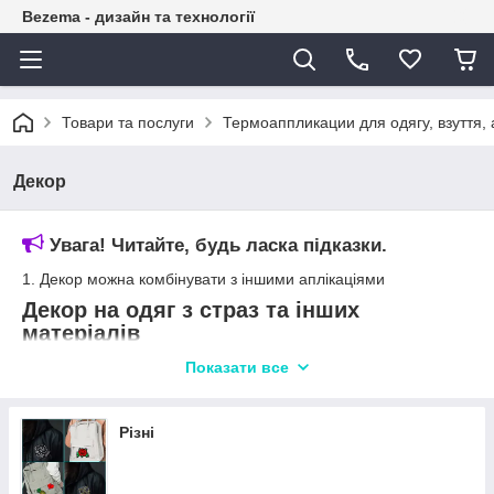
Bezema - дизайн та технології
Товари та послуги
Термоаппликации для одягу, взуття, 
Декор
Увага! Читайте, будь ласка підказки.
1. Декор можна комбінувати з іншими аплікаціями
Декор на одяг з страз та інших
матеріалів
Показати все
Аплікації у вигляді візерунків і орнаментів вважаються
найпопулярнішими в світі. Різноманітність таких
термоаппликаций настільки велике, що їх можна підібрати
Різні
для будь-якого стилю і використовувати не тільки для одягу,
але і для взуття, аксесуарів - шарфів, сумок, шапок, хусточок
або рукавичок.