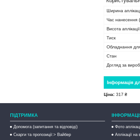
Користувальн
Ширина аплікаці
Час нанесення (
Висота аплікації
Тиск
Обладнання дл
Стан
Догляд за виро
Інформація д
Ціна:
317 ₴
ПІДТРИМКА
ІНФОРМАЦІ
Допомога (запитання та відповіді)
Фото аплікац
Скарги та пропозиції:> Вайбер
Аплікації на