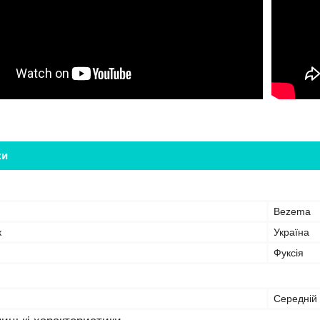
ки
Bezema
к
Україна
Фуксія
Середній