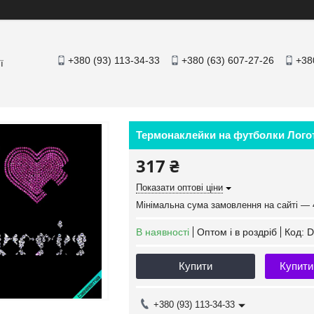
+380 (93) 113-34-33
+380 (63) 607-27-26
+38
ї
Термонаклейки на футболки Логоти
317 ₴
Показати оптові ціни
Мінімальна сума замовлення на сайті — 
В наявності
Оптом і в роздріб
Код:
D
Купити
Купити
+380 (93) 113-34-33