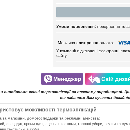
повернення това
У компанії підключені електронні пла
сайту.
ми виробляємо якісні термоаплікації на власному виробництві. Ц
та наданням Вам сучасних дизайнів
ристовує можливості термоаплікацій
 та магазини, домогосподарки та рекламні агенства:
й, спецодяг, проми одяг, сценічні костюми, головні убори, взуття та сумк
інші текстильні вироби