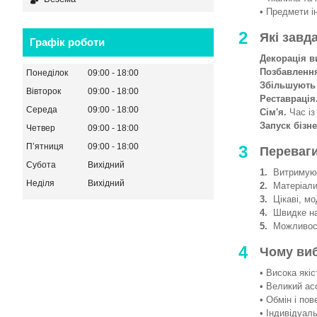
• Предмети і
2
Які завд
Графік роботи
Декорація в
Позбавленн
Понеділок
09:00
18:00
Збільшують
Вівторок
09:00
18:00
Реставрація
Середа
09:00
18:00
Сім'я.
Час із
Запуск бізне
Четвер
09:00
18:00
Пʼятниця
09:00
18:00
3
Переваги
Субота
Вихідний
1.
Витримують
Неділя
Вихідний
2.
Матеріали 
3.
Цікаві, мод
4.
Швидке на
5.
Можливості
4
Чому ви
• Висока якіс
• Великий ас
• Обмін і пов
• Індивідуаль