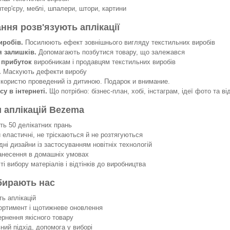
нтер'єру, меблі, шпалери, штори, картини
ання розв'язують аплікації
иробів.
Посилюють ефект зовнішнього вигляду текстильних виробів
я залишків.
Допомагають позбутися товару, що залежався
 прибуток
виробникам і продавцям текстильних виробів
.
Маскують дефекти виробу
 користю проведений із дитиною. Подарок и внимание.
су в інтернеті.
Що потрібно: бізнес-план, хобі, інстаграм, ідеї фото та ві
 аплікацій Bezema
 50 делікатних прань
еластичні, не тріскаються й не розтягуються
ні дизайни із застосуванням новітніх технологій
несення в домашніх умовах
 вибору матеріалів і відтінків до виробництва
бирають нас
ть аплікацій
ортимент і щотижневе оновлення
ернення якісного товару
ний підхід, допомога у виборі