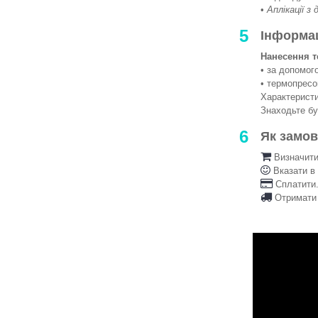
•
Аплікації з
5
Інформа
Нанесення т
• за допомо
• термопрес
Характеристи
Знаходьте б
6
Як замо
Визначити 
Вказати в
Сплатити.
Отримати 