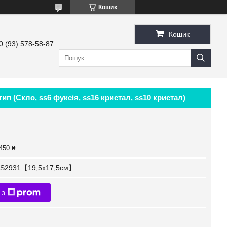
Кошик
Кошик
0 (93) 578-58-87
п (Скло, ss6 фуксія, ss16 кристал, ss10 кристал)
450 ₴
S2931【19,5x17,5см】
 з