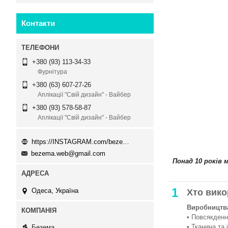
Контакти
+380 (93) 113-34-33
Фурнітура
+380 (63) 607-27-26
Аплікації "Свій дизайн" - Вайбер
+380 (93) 578-58-87
Аплікації "Свій дизайн" - Вайбер
https://INSTAGRAM.com/bezema.com.ua
bezema.web@gmail.com
Понад 10 років 
1
Одеса, Україна
Хто вико
Виробництва
• Повсякденни
• Тканина та 
Безема