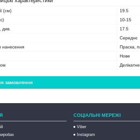
ицькі характеристики
ї (см)
19.5
с)
10-15
, див.
17.5
Середнє
я нанесення
Праска, 
Нове
бом
Делікатн
ля замовлення
Я
СОЦІАЛЬНІ МЕРЕЖІ
ій
Viber
 виробах
Instagram