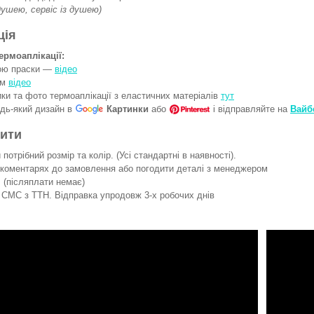
 душею, сервіс із душею)
ція
ермоаплікації:
гою праски —
відео
ом
відео
ки та фото термоаплікації з еластичних матеріалів
тут
удь-який дизайн в
Картинки
або
і відправляйте на
Вайб
вити
потрібний розмір та колір. (Усі стандартні в наявності).
 коментарях до замовлення або погодити деталі з менеджером
 (післяплати немає)
СМС з ТТН. Відправка упродовж 3-х робочих днів