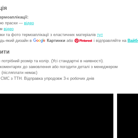
ція
ермоаплікації:
гою праски —
відео
ом
відео
ки та фото термоаплікації з еластичних матеріалів
тут
удь-який дизайн в
Картинки
або
і відправляйте на
Вайб
вити
потрібний розмір та колір. (Усі стандартні в наявності).
 коментарях до замовлення або погодити деталі з менеджером
 (післяплати немає)
СМС з ТТН. Відправка упродовж 3-х робочих днів