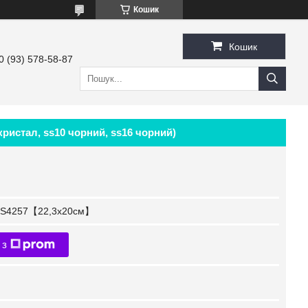
Кошик
Кошик
0 (93) 578-58-87
 кристал, ss10 чорний, ss16 чорний)
S4257【22,3x20см】
 з