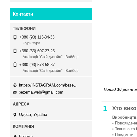
Контакти
+380 (93) 113-34-33
Фурнітура
+380 (63) 607-27-26
Аплікації "Свій дизайн" - Вайбер
+380 (93) 578-58-87
Аплікації "Свій дизайн" - Вайбер
https://INSTAGRAM.com/bezema.com.ua
Понад 10 років 
bezema.web@gmail.com
1
Хто вико
Одеса, Україна
Виробництва
• Повсякденни
• Тканина та 
• Предмети і
Безема