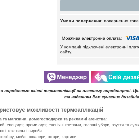
повернення това
У компанії підключені електронні пла
сайту.
ми виробляємо якісні термоаплікації на власному виробництві. Ц
та наданням Вам сучасних дизайнів
ристовує можливості термоаплікацій
 та магазини, домогосподарки та рекламні агенства:
й, спецодяг, проми одяг, сценічні костюми, головні убори, взуття та сумк
інші текстильні вироби
нтер'єру, меблі, шпалери, штори, картини