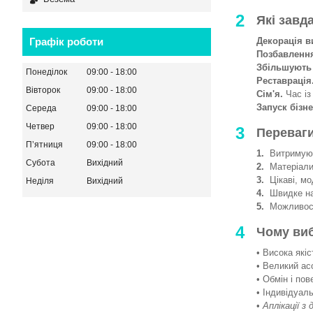
2
Які завд
Декорація в
Графік роботи
Позбавленн
Збільшують
Понеділок
09:00
18:00
Реставрація
Вівторок
09:00
18:00
Сім'я.
Час із
Запуск бізне
Середа
09:00
18:00
Четвер
09:00
18:00
3
Переваги
Пʼятниця
09:00
18:00
1.
Витримують
Субота
Вихідний
2.
Матеріали 
3.
Цікаві, мод
Неділя
Вихідний
4.
Швидке на
5.
Можливості
4
Чому ви
• Висока якіс
• Великий ас
• Обмін і пов
• Індивідуаль
•
Аплікації з