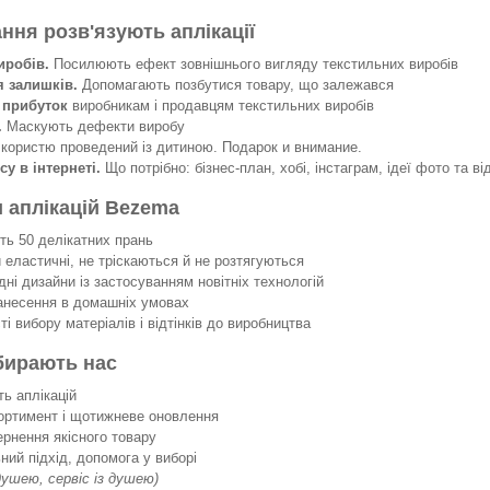
ання розв'язують аплікації
иробів.
Посилюють ефект зовнішнього вигляду текстильних виробів
я залишків.
Допомагають позбутися товару, що залежався
 прибуток
виробникам і продавцям текстильних виробів
.
Маскують дефекти виробу
 користю проведений із дитиною. Подарок и внимание.
су в інтернеті.
Що потрібно: бізнес-план, хобі, інстаграм, ідеї фото та ві
 аплікацій Bezema
 50 делікатних прань
еластичні, не тріскаються й не розтягуються
ні дизайни із застосуванням новітніх технологій
несення в домашніх умовах
 вибору матеріалів і відтінків до виробництва
бирають нас
ть аплікацій
ортимент і щотижневе оновлення
ернення якісного товару
ний підхід, допомога у виборі
 душею, сервіс із душею)