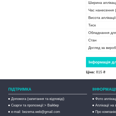
Ширина аплікаці
Час нанесення (
Висота аплікації
Тиск
Обладнання дл
Стан
Догляд за виро
Інформація д
Ціна:
815 ₴
ПІДТРИМКА
ІНФОРМАЦІ
Допомога (запитання та відповіді)
Фото аплікац
Скарги та пропозиції:> Вайбер
Аплікації на
e-mail: bezema.web@gmail.com
Про компані