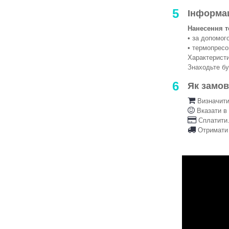
5
Інформа
Нанесення т
• за допомо
• термопрес
Характеристи
Знаходьте б
6
Як замо
Визначити 
Вказати в
Сплатити.
Отримати 