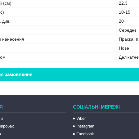
ї (см)
22.3
с)
10-15
, див.
20
Середнє
я нанесення
Праска, 
Нове
бом
Делікатн
ля замовлення
Я
СОЦІАЛЬНІ МЕРЕЖІ
ій
Viber
 виробах
Instagram
ю
Facebook