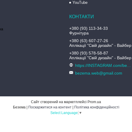
YouTube
+380 (93) 113-34-33
на
Фурнітура
+380 (63) 607-27-26
Аплікації "Свій дизайн" - Вайбер
+380 (93) 578-58-87
Аплікації "Свій дизайн" - Вайбер
https://INSTAGRAM.com/bezema.com.ua
bezema.web@gmail.com
Сайт створений на маркетплейсі
Prom.ua
Безема |
Поскаржитися на контент
|
Політика конфіденційності
Select Language
▼