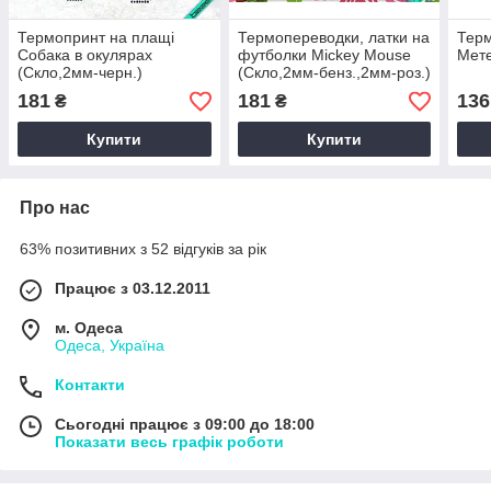
Термопринт на плащі
Термопереводки, латки на
Тер
Собака в окулярах
футболки Mickey Mouse
Мете
(Скло,2мм-черн.)
(Скло,2мм-бенз.,2мм-роз.)
181
181
136
₴
₴
Купити
Купити
Про нас
63% позитивних з 52 відгуків за рік
Працює з 03.12.2011
м. Одеса
Одеса, Україна
Контакти
Сьогодні працює з 09:00 до 18:00
Показати весь графік роботи