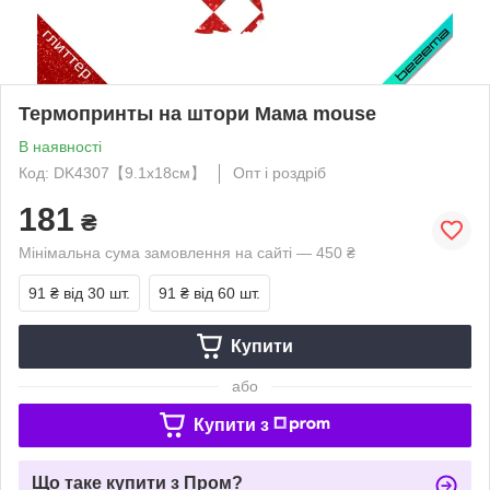
Термопринты на штори Мама mouse
В наявності
Код: DK4307【9.1x18см】
Опт і роздріб
181
₴
Мінімальна сума замовлення на сайті — 450 ₴
91 ₴
від 30 шт.
91 ₴
від 60 шт.
Купити
або
Купити з
Що таке купити з Пром?