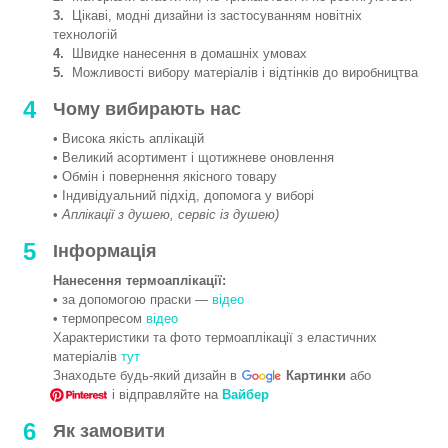
3.
Цікаві, модні дизайни із застосуванням новітніх
технологій
4.
Швидке нанесення в домашніх умовах
5.
Можливості вибору матеріалів і відтінків до виробництва
4
Чому вибирають нас
• Висока якість аплікацій
• Великий асортимент і щотижневе оновлення
• Обмін і повернення якісного товару
• Індивідуальний підхід, допомога у виборі
•
Аплікації з душею, сервіс із душею)
5
Інформація
Нанесення термоаплікації:
• за допомогою праски —
відео
• термопресом
відео
Характеристики та фото термоаплікації з еластичних
матеріалів
тут
Знаходьте будь-який дизайн в
Картинки
або
і відправляйте на
Вайбер
6
Як замовити