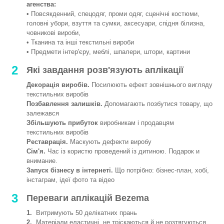
агенства:
• Повсякденний, спецодяг, проми одяг, сценічні костюми,
головні убори, взуття та сумки, аксесуари, спідня білизна,
човникові вироби,
• Тканина та інші текстильні вироби
• Предмети інтер'єру, меблі, шпалери, штори, картини
2
Які завдання розв'язують аплікації
Декорація виробів.
Посилюють ефект зовнішнього вигляду
текстильних виробів
Позбавлення залишків.
Допомагають позбутися товару, що
залежався
Збільшують прибуток
виробникам і продавцям
текстильних виробів
Реставрація.
Маскують дефекти виробу
Сім'я.
Час із користю проведений із дитиною. Подарок и
внимание.
Запуск бізнесу в інтернеті.
Що потрібно: бізнес-план, хобі,
інстаграм, ідеї фото та відео
3
Переваги аплікацій Bezema
1.
Витримують 50 делікатних прань
2.
Матеріали еластичні, не тріскаються й не розтягуються