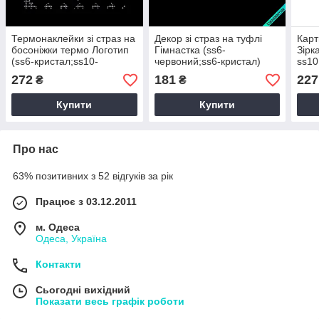
Термонаклейки зі страз на
Декор зі страз на туфлі
Карт
босоніжки термо Логотип
Гімнастка (ss6-
Зірк
(ss6-кристал;ss10-
червоний;ss6-кристал)
ss10
кристал)
крис
272
181
227
₴
₴
Купити
Купити
Про нас
63% позитивних з 52 відгуків за рік
Працює з 03.12.2011
м. Одеса
Одеса, Україна
Контакти
Сьогодні вихідний
Показати весь графік роботи