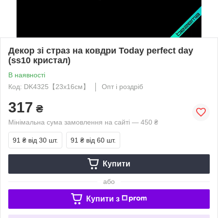
Декор зі страз на ковдри Today perfect day
(ss10 кристал)
В наявності
Код: DK4325【23x16см】
Опт і роздріб
317
₴
Мінімальна сума замовлення на сайті — 450 ₴
91 ₴
від 30 шт.
91 ₴
від 60 шт.
Купити
або
Купити з