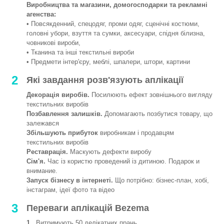
Виробництва та магазини, домогосподарки та рекламні
агенства:
• Повсякденний, спецодяг, проми одяг, сценічні костюми,
головні убори, взуття та сумки, аксесуари, спідня білизна,
човникові вироби,
• Тканина та інші текстильні вироби
• Предмети інтер'єру, меблі, шпалери, штори, картини
2
Які завдання розв'язують аплікації
Декорація виробів.
Посилюють ефект зовнішнього вигляду
текстильних виробів
Позбавлення залишків.
Допомагають позбутися товару, що
залежався
Збільшують прибуток
виробникам і продавцям
текстильних виробів
Реставрація.
Маскують дефекти виробу
Сім'я.
Час із користю проведений із дитиною. Подарок и
внимание.
Запуск бізнесу в інтернеті.
Що потрібно: бізнес-план, хобі,
інстаграм, ідеї фото та відео
3
Переваги аплікацій Bezema
1.
Витримують 50 делікатних прань