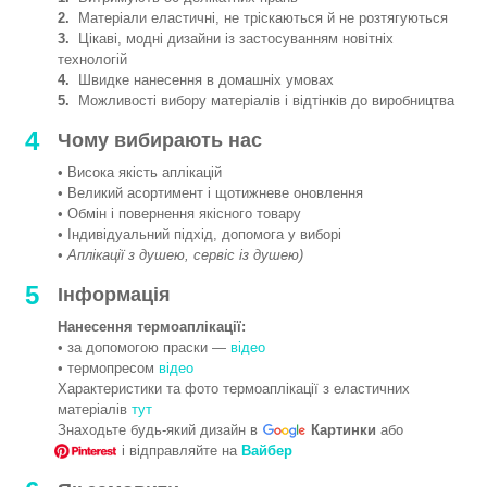
2.
Матеріали еластичні, не тріскаються й не розтягуються
3.
Цікаві, модні дизайни із застосуванням новітніх
технологій
4.
Швидке нанесення в домашніх умовах
5.
Можливості вибору матеріалів і відтінків до виробництва
4
Чому вибирають нас
• Висока якість аплікацій
• Великий асортимент і щотижневе оновлення
• Обмін і повернення якісного товару
• Індивідуальний підхід, допомога у виборі
•
Аплікації з душею, сервіс із душею)
5
Інформація
Нанесення термоаплікації:
• за допомогою праски —
відео
• термопресом
відео
Характеристики та фото термоаплікації з еластичних
матеріалів
тут
Знаходьте будь-який дизайн в
Картинки
або
і відправляйте на
Вайбер