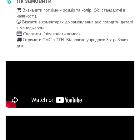
6
Як замовити
Визначити потрібний розмір та колір. (Усі стандартні в
наявності).
Вказати в коментарях до замовлення або погодити деталі
з менеджером
Сплатити. (післяплати немає)
Отримати СМС з ТТН. Відправка упродовж 3-х робочих
днів