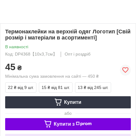
Термонаклейки на верхній одяг Логотип [Свій
розмір і матеріали в асортименті]
В наявності
Код: DP4368【10x3,7см】
Опт і роздріб
45
₴
Мінімальна сума замовлення на сайті — 450 ₴
22 ₴
від 9 шт.
15 ₴
від 81 шт.
13 ₴
від 245 шт.
Купити
або
Купити з