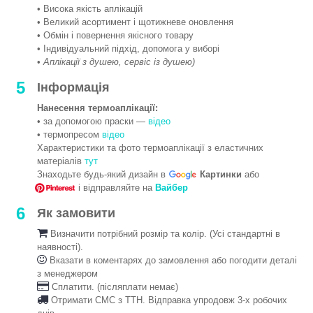
• Висока якість аплікацій
• Великий асортимент і щотижневе оновлення
• Обмін і повернення якісного товару
• Індивідуальний підхід, допомога у виборі
•
Аплікації з душею, сервіс із душею)
5
Інформація
Нанесення термоаплікації:
• за допомогою праски —
відео
• термопресом
відео
Характеристики та фото термоаплікації з еластичних
матеріалів
тут
Знаходьте будь-який дизайн в
Картинки
або
і відправляйте на
Вайбер
6
Як замовити
Визначити потрібний розмір та колір. (Усі стандартні в
наявності).
Вказати в коментарях до замовлення або погодити деталі
з менеджером
Сплатити. (післяплати немає)
Отримати СМС з ТТН. Відправка упродовж 3-х робочих