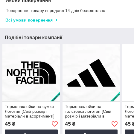
Умови повернення
Повернення товару впродовж 14 днів безкоштовно
Всі умови повернення
Подібні товари компанії
Термонаклейки на сумки
Термонаклейки на
Терм
Логотип [Свій розмір і
толстовки логотип [Свій
Лого
матеріали в асортименті]
розмір і матеріали в
мате
асортименті]
45
45
45
₴
₴