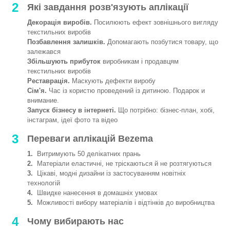
2
Які завдання розв'язують аплікації
Декорація виробів.
Посилюють ефект зовнішнього вигляду
текстильних виробів
Позбавлення залишків.
Допомагають позбутися товару, що
залежався
Збільшують прибуток
виробникам і продавцям
текстильних виробів
Реставрація.
Маскують дефекти виробу
Сім'я.
Час із користю проведений із дитиною. Подарок и
внимание.
Запуск бізнесу в інтернеті.
Що потрібно: бізнес-план, хобі,
інстаграм, ідеї фото та відео
3
Переваги аплікацій Bezema
1.
Витримують 50 делікатних прань
2.
Матеріали еластичні, не тріскаються й не розтягуються
3.
Цікаві, модні дизайни із застосуванням новітніх
технологій
4.
Швидке нанесення в домашніх умовах
5.
Можливості вибору матеріалів і відтінків до виробництва
4
Чому вибирають нас