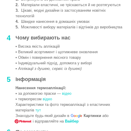
2.
Матеріали еластичні, не тріскаються й не розтягуються
3.
Цікаві, модні дизайни із застосуванням новітніх
технологій
4.
Швидке нанесення в домашніх умовах
5.
Можливості вибору матеріалів і відтінків до виробництва
4
Чому вибирають нас
• Висока якість аплікацій
• Великий асортимент і щотижневе оновлення
• Обмін і повернення якісного товару
• Індивідуальний підхід, допомога у виборі
•
Аплікації з душею, сервіс із душею)
5
Інформація
Нанесення термоаплікації:
• за допомогою праски —
відео
• термопресом
відео
Характеристики та фото термоаплікації з еластичних
матеріалів
тут
Знаходьте будь-який дизайн в
Картинки
або
і відправляйте на
Вайбер