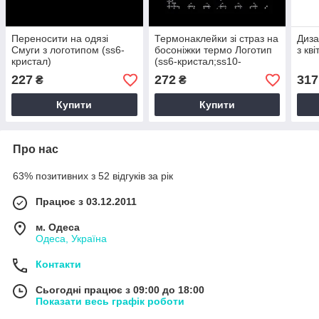
Переносити на одязі
Термонаклейки зі страз на
Диза
Смуги з логотипом (ss6-
босоніжки термо Логотип
з кв
кристал)
(ss6-кристал;ss10-
кристал)
227
272
317
₴
₴
Купити
Купити
Про нас
63% позитивних з 52 відгуків за рік
Працює з 03.12.2011
м. Одеса
Одеса, Україна
Контакти
Сьогодні працює з 09:00 до 18:00
Показати весь графік роботи