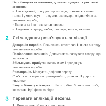
Виробництва та магазини, домогосподарки та рекламні
агенства:
• Повсякденний, спецодяг, проми одяг, сценічні костюми,
головні убори, взуття та сумки, аксесуари, спідня білизна,
човникові вироби,
• Тканина та інші текстильні вироби
• Предмети інтер'єру, меблі, шпалери, штори, картини
2
Які завдання розв'язують аплікації
Декорація виробів.
Посилюють ефект зовнішнього вигляду
текстильних виробів
Позбавлення залишків.
Допомагають позбутися товару, що
залежався
Збільшують прибуток
виробникам і продавцям
текстильних виробів
Реставрація.
Маскують дефекти виробу
Сім'я.
Час із користю проведений із дитиною. Подарок и
внимание.
Запуск бізнесу в інтернеті.
Що потрібно: бізнес-план, хобі,
інстаграм, ідеї фото та відео
3
Переваги аплікацій Bezema
1.
Витримують 50 делікатних прань