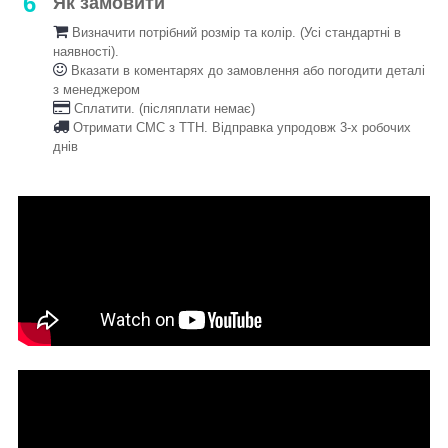
6
Як замовити
Визначити потрібний розмір та колір. (Усі стандартні в
наявності).
Вказати в коментарях до замовлення або погодити деталі
з менеджером
Сплатити. (післяплати немає)
Отримати СМС з ТТН. Відправка упродовж 3-х робочих
днів