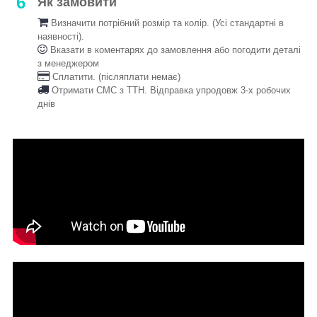
6
Як замовити
Визначити потрібний розмір та колір. (Усі стандартні в
наявності).
Вказати в коментарях до замовлення або погодити деталі
з менеджером
Сплатити. (післяплати немає)
Отримати СМС з ТТН. Відправка упродовж 3-х робочих
днів