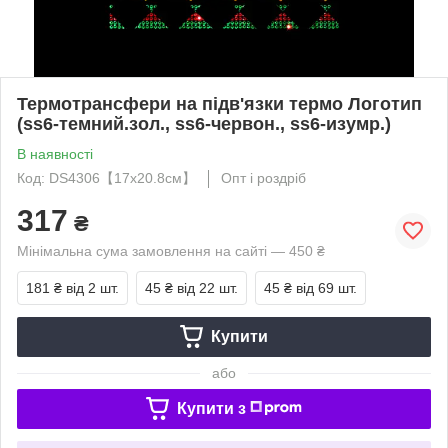
Термотрансфери на підв'язки термо Логотип
(ss6-темний.зол., ss6-червон., ss6-изумр.)
В наявності
Код: DS4306【17x20.8см】
Опт і роздріб
317
₴
Мінімальна сума замовлення на сайті — 450 ₴
181 ₴
від 2 шт.
45 ₴
від 22 шт.
45 ₴
від 69 шт.
Купити
або
Купити з