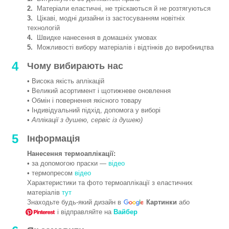
2.
Матеріали еластичні, не тріскаються й не розтягуються
3.
Цікаві, модні дизайни із застосуванням новітніх
технологій
4.
Швидке нанесення в домашніх умовах
5.
Можливості вибору матеріалів і відтінків до виробництва
4
Чому вибирають нас
• Висока якість аплікацій
• Великий асортимент і щотижневе оновлення
• Обмін і повернення якісного товару
• Індивідуальний підхід, допомога у виборі
•
Аплікації з душею, сервіс із душею)
5
Інформація
Нанесення термоаплікації:
• за допомогою праски —
відео
• термопресом
відео
Характеристики та фото термоаплікації з еластичних
матеріалів
тут
Знаходьте будь-який дизайн в
Картинки
або
і відправляйте на
Вайбер