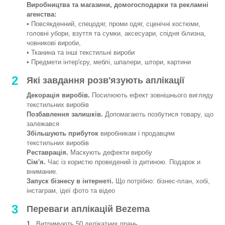
Виробництва та магазини, домогосподарки та рекламні
агенства:
• Повсякденний, спецодяг, проми одяг, сценічні костюми,
головні убори, взуття та сумки, аксесуари, спідня білизна,
човникові вироби,
• Тканина та інші текстильні вироби
• Предмети інтер'єру, меблі, шпалери, штори, картини
2
Які завдання розв'язують аплікації
Декорація виробів.
Посилюють ефект зовнішнього вигляду
текстильних виробів
Позбавлення залишків.
Допомагають позбутися товару, що
залежався
Збільшують прибуток
виробникам і продавцям
текстильних виробів
Реставрація.
Маскують дефекти виробу
Сім'я.
Час із користю проведений із дитиною. Подарок и
внимание.
Запуск бізнесу в інтернеті.
Що потрібно: бізнес-план, хобі,
інстаграм, ідеї фото та відео
3
Переваги аплікацій Bezema
1.
Витримують 50 делікатних прань