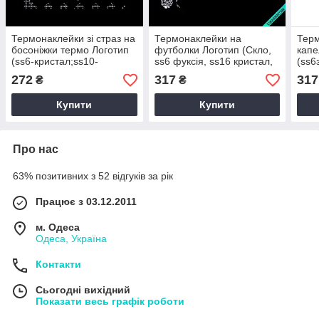
Термонаклейки зі страз на
Термонаклейки на
Тер
босоніжки термо Логотип
футболки Логотип (Скло,
капе
(ss6-кристал;ss10-
ss6 фуксія, ss16 кристал,
(ѕѕ6
кристал)
ss10 кристал)
черн
272
317
317
₴
₴
Купити
Купити
Про нас
63% позитивних з 52 відгуків за рік
Працює з 03.12.2011
м. Одеса
Одеса, Україна
Контакти
Сьогодні вихідний
Показати весь графік роботи