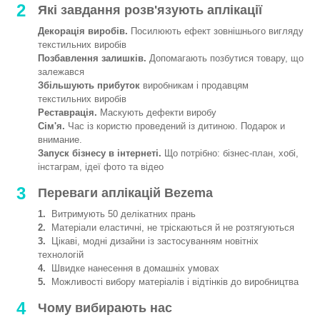
2
Які завдання розв'язують аплікації
Декорація виробів.
Посилюють ефект зовнішнього вигляду
текстильних виробів
Позбавлення залишків.
Допомагають позбутися товару, що
залежався
Збільшують прибуток
виробникам і продавцям
текстильних виробів
Реставрація.
Маскують дефекти виробу
Сім'я.
Час із користю проведений із дитиною. Подарок и
внимание.
Запуск бізнесу в інтернеті.
Що потрібно: бізнес-план, хобі,
інстаграм, ідеї фото та відео
3
Переваги аплікацій Bezema
1.
Витримують 50 делікатних прань
2.
Матеріали еластичні, не тріскаються й не розтягуються
3.
Цікаві, модні дизайни із застосуванням новітніх
технологій
4.
Швидке нанесення в домашніх умовах
5.
Можливості вибору матеріалів і відтінків до виробництва
4
Чому вибирають нас