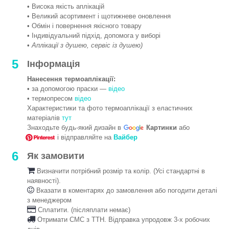
• Висока якість аплікацій
• Великий асортимент і щотижневе оновлення
• Обмін і повернення якісного товару
• Індивідуальний підхід, допомога у виборі
•
Аплікації з душею, сервіс із душею)
5
Інформація
Нанесення термоаплікації:
• за допомогою праски —
відео
• термопресом
відео
Характеристики та фото термоаплікації з еластичних
матеріалів
тут
Знаходьте будь-який дизайн в
Картинки
або
і відправляйте на
Вайбер
6
Як замовити
Визначити потрібний розмір та колір. (Усі стандартні в
наявності).
Вказати в коментарях до замовлення або погодити деталі
з менеджером
Сплатити. (післяплати немає)
Отримати СМС з ТТН. Відправка упродовж 3-х робочих