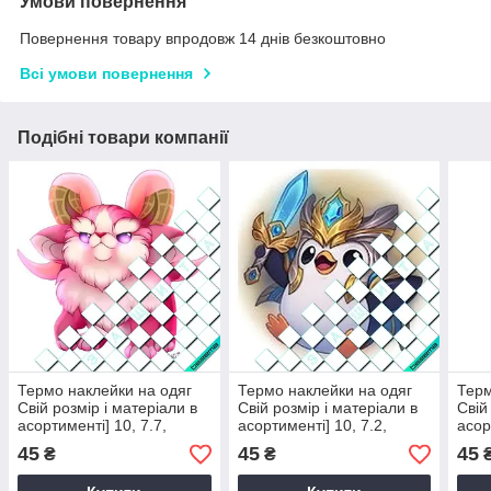
Умови повернення
Повернення товару впродовж 14 днів безкоштовно
Всі умови повернення
Подібні товари компанії
Термо наклейки на одяг
Термо наклейки на одяг
Терм
Свій розмір і матеріали в
Свій розмір і матеріали в
Свій
асортименті] 10, 7.7,
асортименті] 10, 7.2,
асор
Середній
Середній
Сере
45
45
45
₴
₴