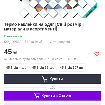
Термо наклейки на одяг [Свій розмір і
матеріали в асортименті]
В наявності
Код: DP5329【10x8.9см】
Опт і роздріб
45
₴
Мінімальна сума замовлення на сайті — 450 ₴
45 ₴
від 4 шт.
45 ₴
від 36 шт.
45 ₴
від 107 шт.
Купити
або
Купити з