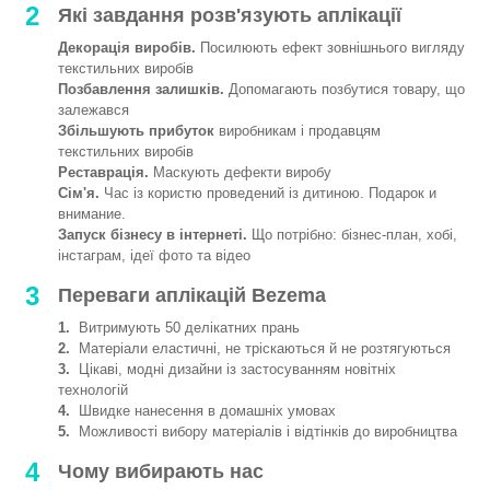
2
Які завдання розв'язують аплікації
Декорація виробів.
Посилюють ефект зовнішнього вигляду
текстильних виробів
Позбавлення залишків.
Допомагають позбутися товару, що
залежався
Збільшують прибуток
виробникам і продавцям
текстильних виробів
Реставрація.
Маскують дефекти виробу
Сім'я.
Час із користю проведений із дитиною. Подарок и
внимание.
Запуск бізнесу в інтернеті.
Що потрібно: бізнес-план, хобі,
інстаграм, ідеї фото та відео
3
Переваги аплікацій Bezema
1.
Витримують 50 делікатних прань
2.
Матеріали еластичні, не тріскаються й не розтягуються
3.
Цікаві, модні дизайни із застосуванням новітніх
технологій
4.
Швидке нанесення в домашніх умовах
5.
Можливості вибору матеріалів і відтінків до виробництва
4
Чому вибирають нас