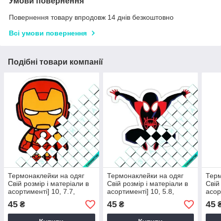
Умови повернення
Повернення товару впродовж 14 днів безкоштовно
Всі умови повернення
Подібні товари компанії
Термонаклейки на одяг
Термонаклейки на одяг
Терм
Свій розмір і матеріали в
Свій розмір і матеріали в
Свій
асортименті] 10, 7.7,
асортименті] 10, 5.8,
асор
Середній
Середній
Сере
45
45
45
₴
₴