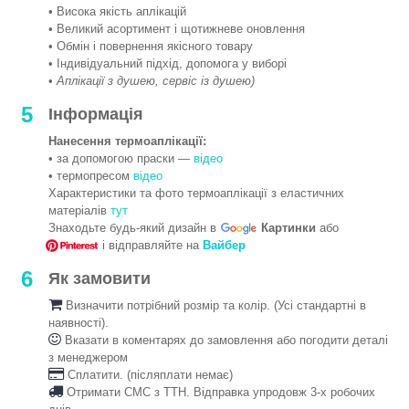
• Висока якість аплікацій
• Великий асортимент і щотижневе оновлення
• Обмін і повернення якісного товару
• Індивідуальний підхід, допомога у виборі
•
Аплікації з душею, сервіс із душею)
5
Інформація
Нанесення термоаплікації:
• за допомогою праски —
відео
• термопресом
відео
Характеристики та фото термоаплікації з еластичних
матеріалів
тут
Знаходьте будь-який дизайн в
Картинки
або
і відправляйте на
Вайбер
6
Як замовити
Визначити потрібний розмір та колір. (Усі стандартні в
наявності).
Вказати в коментарях до замовлення або погодити деталі
з менеджером
Сплатити. (післяплати немає)
Отримати СМС з ТТН. Відправка упродовж 3-х робочих