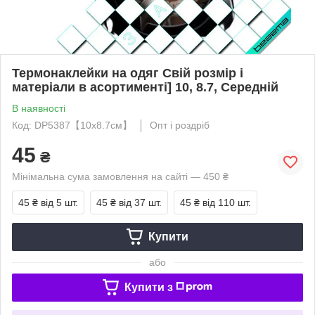
Термонаклейки на одяг Свій розмір і
матеріали в асортименті] 10, 8.7, Середній
В наявності
Код: DP5387【10x8.7см】
Опт і роздріб
45
₴
Мінімальна сума замовлення на сайті — 450 ₴
45 ₴
від 5 шт.
45 ₴
від 37 шт.
45 ₴
від 110 шт.
Купити
або
Купити з