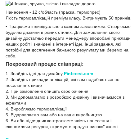
Швидко, зручно, якісно і виглядає дорого
Нанесення - 12 с/область (праска, термопрес)
Якість термоаплікацій преміум класу. Витримують 50 праннів.
• Працюємо індивідуально з кожним замовником. Створюємо
будь-які дизайни в різних стилях. Для замовлення свого
дизайну достатньо передати менеджеру вподобані приклади
наших робіт і знайдені в інтернеті ідеї. Інші завдання, які
потрібні для досягнення бажаного результату ми беремо на
себе.
Покроковий процес співпраці:
1. Знайдіть ідеї для дизайну
Pinterest.com
2. Знайдіть приклади аплікацій, які вам подобаються по
посиланнях вище
2. При замовленні опишіть своє бачення
3. Ми допомагаємо з розробкою дизайну і визначаємося з
ефектами
4. Виробляємо термоаплікації
5. Відправляємо вам або на ваше виробництво
6. Ви або підрядник контролюєте якість нанесення і
економлячи ресурси, отримуєте продукт високої якості