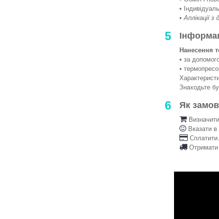
• Індивідуаль
•
Аплікації з
5
Інформа
Нанесення т
• за допомо
• термопрес
Характеристи
Знаходьте б
6
Як замо
Визначити 
Вказати в
Сплатити.
Отримати 