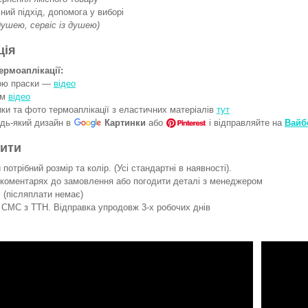
ний підхід, допомога у виборі
 душею, сервіс із душею)
ція
ермоаплікації:
гою праски —
відео
ом
відео
ки та фото термоаплікації з еластичних матеріалів
тут
удь-який дизайн в
Картинки
або
і відправляйте на
Вайб
вити
потрібний розмір та колір. (Усі стандартні в наявності).
 коментарях до замовлення або погодити деталі з менеджером
 (післяплати немає)
СМС з ТТН. Відправка упродовж 3-х робочих днів