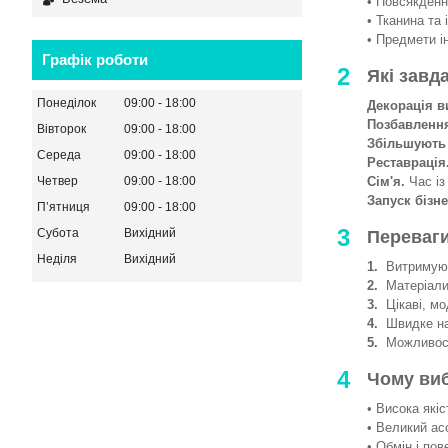
• Повсякденни
• Тканина та 
• Предмети і
Графік роботи
2
Які завд
Понеділок
09:00
18:00
Декорація в
Позбавленн
Вівторок
09:00
18:00
Збільшують
Середа
09:00
18:00
Реставрація
Сім'я.
Час із
Четвер
09:00
18:00
Запуск бізне
Пʼятниця
09:00
18:00
3
Субота
Вихідний
Переваги
Неділя
Вихідний
1.
Витримують
2.
Матеріали 
3.
Цікаві, мод
4.
Швидке на
5.
Можливості
4
Чому ви
• Висока якіс
• Великий ас
• Обмін і пов