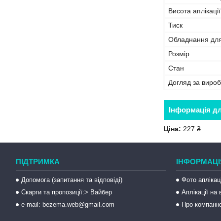
Висота аплікації
Тиск
Обладнання дл
Розмір
Стан
Догляд за виро
Інформація д
Ціна:
227 ₴
ПІДТРИМКА
ІНФОРМАЦІ
Допомога (запитання та відповіді)
Фото аплікац
Скарги та пропозиції:> Вайбер
Аплікації на
e-mail: bezema.web@gmail.com
Про компані