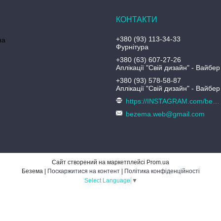
+380 (93) 113-34-33
на
Фурнітура
+380 (63) 607-27-26
Аплікації "Свій дизайн" - Вайбер
+380 (93) 578-58-87
Аплікації "Свій дизайн" - Вайбер
https://INSTAGRAM.com/bezema.com.ua
bezema.web@gmail.com
Сайт створений на маркетплейсі
Prom.ua
Безема |
Поскаржитися на контент
|
Політика конфіденційності
Select Language
▼