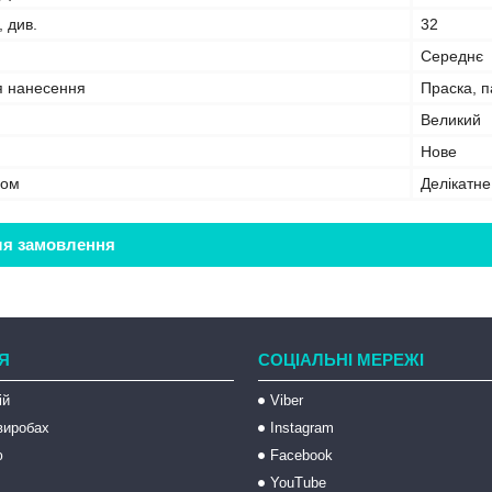
, див.
32
Середнє
я нанесення
Праска, 
Великий
Нове
бом
Делікатн
ля замовлення
Я
СОЦІАЛЬНІ МЕРЕЖІ
ій
Viber
 виробах
Instagram
ю
Facebook
YouTube