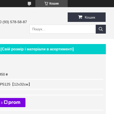
Кошик
Кошик
0 (93) 578-58-87
Свій розмір і матеріали в асортименті]
450 ₴
P5125【12x32см】
 з