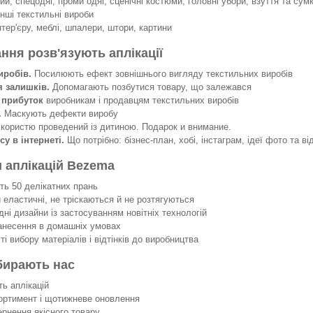
й, спецодяг, проми одяг, сценічні костюми, головні убори, взуття та сумк
інші текстильні вироби
нтер'єру, меблі, шпалери, штори, картини
ання розв'язують аплікації
иробів.
Посилюють ефект зовнішнього вигляду текстильних виробів
я залишків.
Допомагають позбутися товару, що залежався
 прибуток
виробникам і продавцям текстильних виробів
.
Маскують дефекти виробу
 користю проведений із дитиною. Подарок и внимание.
су в інтернеті.
Що потрібно: бізнес-план, хобі, інстаграм, ідеї фото та ві
 аплікацій Bezema
 50 делікатних прань
еластичні, не тріскаються й не розтягуються
ні дизайни із застосуванням новітніх технологій
несення в домашніх умовах
 вибору матеріалів і відтінків до виробництва
бирають нас
ть аплікацій
ортимент і щотижневе оновлення
ернення якісного товару