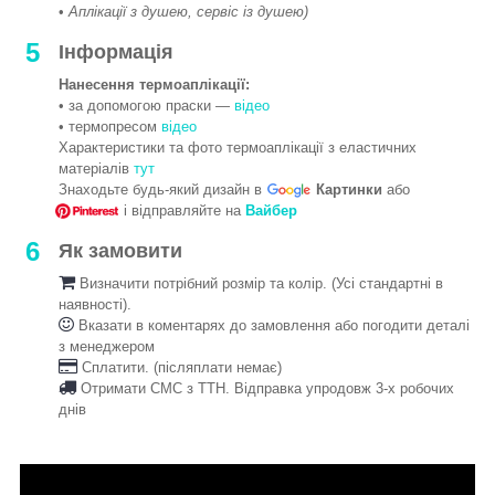
•
Аплікації з душею, сервіс із душею)
5
Інформація
Нанесення термоаплікації:
• за допомогою праски —
відео
• термопресом
відео
Характеристики та фото термоаплікації з еластичних
матеріалів
тут
Знаходьте будь-який дизайн в
Картинки
або
і відправляйте на
Вайбер
6
Як замовити
Визначити потрібний розмір та колір. (Усі стандартні в
наявності).
Вказати в коментарях до замовлення або погодити деталі
з менеджером
Сплатити. (післяплати немає)
Отримати СМС з ТТН. Відправка упродовж 3-х робочих
днів