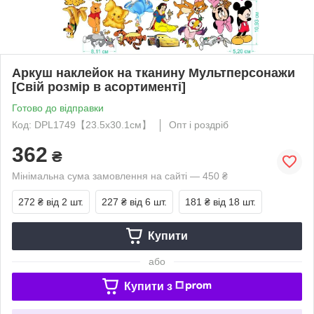
Аркуш наклейок на тканину Мультперсонажи
[Свій розмір в асортименті]
Готово до відправки
Код: DPL1749【23.5x30.1см】
Опт і роздріб
362
₴
Мінімальна сума замовлення на сайті — 450 ₴
272 ₴
від 2 шт.
227 ₴
від 6 шт.
181 ₴
від 18 шт.
Купити
або
Купити з