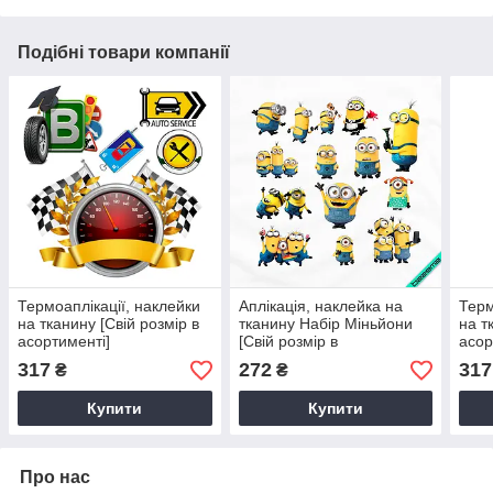
Подібні товари компанії
Термоаплікації, наклейки
Аплікація, наклейка на
Терм
на тканину [Свій розмір в
тканину Набір Міньйони
на т
асортименті]
[Свій розмір в
асор
асортименті]
317
272
317
₴
₴
Купити
Купити
Про нас