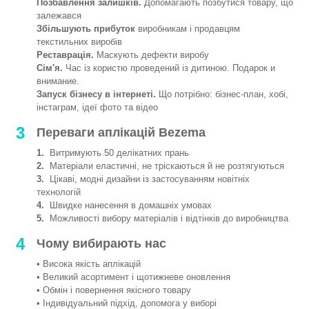
Позбавлення залишків.
Допомагають позбутися товару, що
залежався
Збільшують прибуток
виробникам і продавцям
текстильних виробів
Реставрація.
Маскують дефекти виробу
Сім'я.
Час із користю проведений із дитиною. Подарок и
внимание.
Запуск бізнесу в інтернеті.
Що потрібно: бізнес-план, хобі,
інстаграм, ідеї фото та відео
3
Переваги аплікацій Bezema
1.
Витримують 50 делікатних прань
2.
Матеріали еластичні, не тріскаються й не розтягуються
3.
Цікаві, модні дизайни із застосуванням новітніх
технологій
4.
Швидке нанесення в домашніх умовах
5.
Можливості вибору матеріалів і відтінків до виробництва
4
Чому вибирають нас
• Висока якість аплікацій
• Великий асортимент і щотижневе оновлення
• Обмін і повернення якісного товару
• Індивідуальний підхід, допомога у виборі