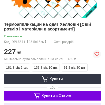
Термоаппликации на одяг Хелловін [Свій
розмір і матеріали в асортименті]
В наявності
Код: DPL5571【23.5x18см】
Опт і роздріб
227
₴
Мінімальна сума замовлення на сайті — 450 ₴
181 ₴
від 2 шт.
136 ₴
від 10 шт.
91 ₴
від 30 шт.
Купити
або
Купити з