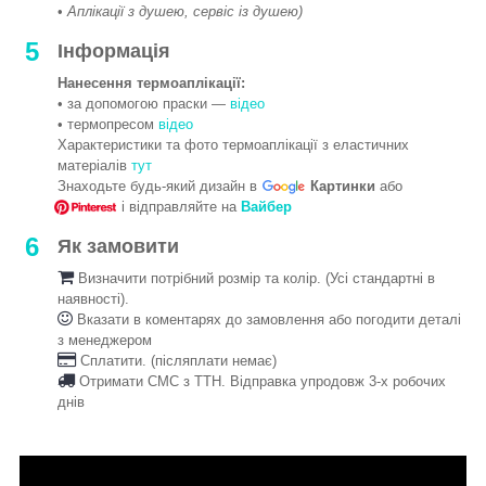
•
Аплікації з душею, сервіс із душею)
5
Інформація
Нанесення термоаплікації:
• за допомогою праски —
відео
• термопресом
відео
Характеристики та фото термоаплікації з еластичних
матеріалів
тут
Знаходьте будь-який дизайн в
Картинки
або
і відправляйте на
Вайбер
6
Як замовити
Визначити потрібний розмір та колір. (Усі стандартні в
наявності).
Вказати в коментарях до замовлення або погодити деталі
з менеджером
Сплатити. (післяплати немає)
Отримати СМС з ТТН. Відправка упродовж 3-х робочих
днів