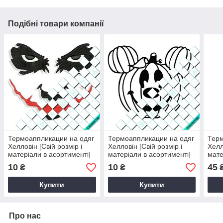
Подібні товари компанії
Термоаппликации на одяг
Термоаппликации на одяг
Терм
Хелловін [Свій розмір і
Хелловін [Свій розмір і
Хелл
матеріали в асортименті]
матеріали в асортименті]
мате
10
10
45
₴
₴
Купити
Купити
Про нас