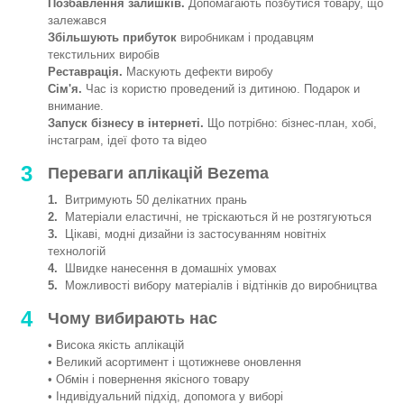
Позбавлення залишків.
Допомагають позбутися товару, що
залежався
Збільшують прибуток
виробникам і продавцям
текстильних виробів
Реставрація.
Маскують дефекти виробу
Сім'я.
Час із користю проведений із дитиною. Подарок и
внимание.
Запуск бізнесу в інтернеті.
Що потрібно: бізнес-план, хобі,
інстаграм, ідеї фото та відео
3
Переваги аплікацій Bezema
1.
Витримують 50 делікатних прань
2.
Матеріали еластичні, не тріскаються й не розтягуються
3.
Цікаві, модні дизайни із застосуванням новітніх
технологій
4.
Швидке нанесення в домашніх умовах
5.
Можливості вибору матеріалів і відтінків до виробництва
4
Чому вибирають нас
• Висока якість аплікацій
• Великий асортимент і щотижневе оновлення
• Обмін і повернення якісного товару
• Індивідуальний підхід, допомога у виборі