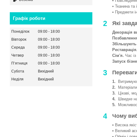
• Повсякденни
• Тканина та 
• Предмети і
Графік роботи
2
Які завд
Понеділок
09:00
18:00
Декорація в
Позбавленн
Вівторок
09:00
18:00
Збільшують
Середа
09:00
18:00
Реставрація
Сім'я.
Час із
Четвер
09:00
18:00
Запуск бізне
Пʼятниця
09:00
18:00
3
Субота
Вихідний
Переваги
Неділя
Вихідний
1.
Витримують
2.
Матеріали 
3.
Цікаві, мод
4.
Швидке на
5.
Можливості
4
Чому ви
• Висока якіс
• Великий ас
• Обмін і пов