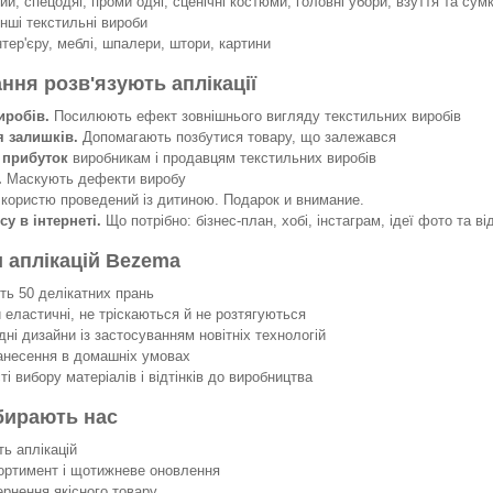
й, спецодяг, проми одяг, сценічні костюми, головні убори, взуття та сумк
інші текстильні вироби
нтер'єру, меблі, шпалери, штори, картини
ання розв'язують аплікації
иробів.
Посилюють ефект зовнішнього вигляду текстильних виробів
я залишків.
Допомагають позбутися товару, що залежався
 прибуток
виробникам і продавцям текстильних виробів
.
Маскують дефекти виробу
 користю проведений із дитиною. Подарок и внимание.
су в інтернеті.
Що потрібно: бізнес-план, хобі, інстаграм, ідеї фото та ві
 аплікацій Bezema
 50 делікатних прань
еластичні, не тріскаються й не розтягуються
ні дизайни із застосуванням новітніх технологій
несення в домашніх умовах
 вибору матеріалів і відтінків до виробництва
бирають нас
ть аплікацій
ортимент і щотижневе оновлення
ернення якісного товару