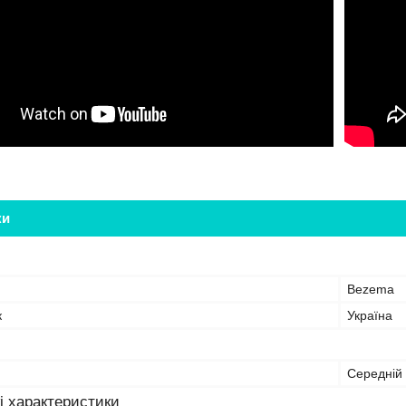
ки
Bezema
к
Україна
Середній
і характеристики