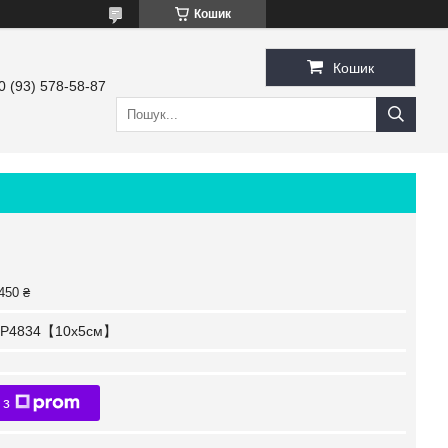
Кошик
Кошик
0 (93) 578-58-87
450 ₴
P4834【10x5см】
 з