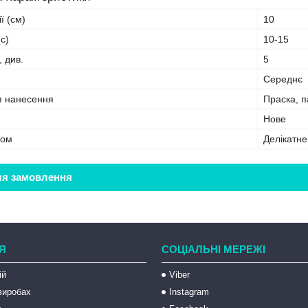
ї (см)
10
с)
10-15
, див.
5
Середнє
я нанесення
Праска, 
Нове
бом
Делікатн
ля замовлення
Я
СОЦІАЛЬНІ МЕРЕЖІ
ій
Viber
 виробах
Instagram