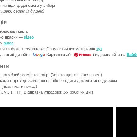
ний підхід, допомога у виборі
 душею, сервіс із душею)
ція
ермоаплікації:
гою праски —
відео
ом
відео
ки та фото термоаплікації з еластичних матеріалів
тут
удь-який дизайн в
Картинки
або
і відправляйте на
Вайб
вити
потрібний розмір та колір. (Усі стандартні в наявності).
 коментарях до замовлення або погодити деталі з менеджером
 (післяплати немає)
СМС з ТТН. Відправка упродовж 3-х робочих днів