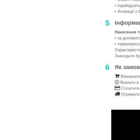
• Індивідуаль
•
Аплікації з
5
Інформа
Нанесення т
• за допомо
• термопрес
Характеристи
Знаходьте б
6
Як замо
Визначити 
Вказати в
Сплатити.
Отримати 