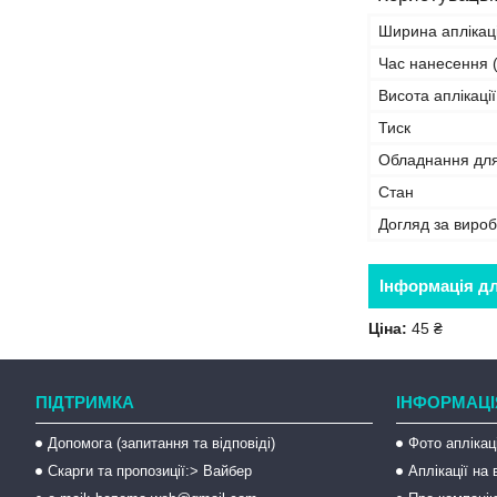
Ширина аплікаці
Час нанесення (
Висота аплікації
Тиск
Обладнання дл
Стан
Догляд за виро
Інформація д
Ціна:
45 ₴
ПІДТРИМКА
ІНФОРМАЦІ
Допомога (запитання та відповіді)
Фото аплікац
Скарги та пропозиції:> Вайбер
Аплікації на