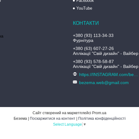
ю
Facebook
YouTube
+380 (93) 113-34-33
на
Фурнітура
+380 (63) 607-27-26
Аплікації "Свій дизайн" - Вайбер
+380 (93) 578-58-87
Аплікації "Свій дизайн" - Вайбер
https://INSTAGRAM.com/bezema.com.ua
bezema.web@gmail.com
Сайт створений на маркетплейсі
Prom.ua
Безема |
Поскаржитися на контент
|
Політика конфіденційності
Select Language
▼