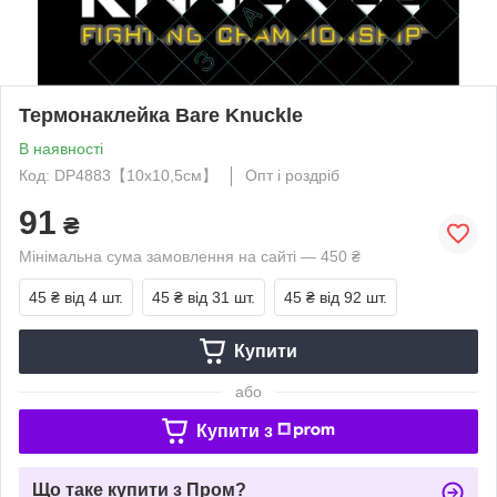
Термонаклейка Bare Knuckle
В наявності
Код: DP4883【10x10,5см】
Опт і роздріб
91
₴
Мінімальна сума замовлення на сайті — 450 ₴
45 ₴
від 4 шт.
45 ₴
від 31 шт.
45 ₴
від 92 шт.
Купити
або
Купити з
Що таке купити з Пром?