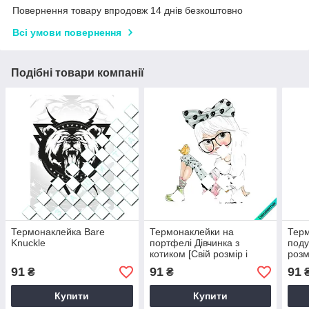
Повернення товару впродовж 14 днів безкоштовно
Всі умови повернення
Подібні товари компанії
Термонаклейка Bare
Термонаклейки на
Терм
Knuckle
портфелі Дівчинка з
поду
котиком [Свій розмір і
розм
матеріали в асортименті]
асор
91
91
91
₴
₴
Купити
Купити