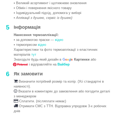
• Великий асортимент і щотижневе оновлення
• Обмін і повернення якісного товару
• Індивідуальний підхід, допомога у виборі
•
Аплікації з душею, сервіс із душею)
5
Інформація
Нанесення термоаплікації:
• за допомогою праски —
відео
• термопресом
відео
Характеристики та фото термоаплікації з еластичних
матеріалів
тут
Знаходьте будь-який дизайн в
Картинки
або
і відправляйте на
Вайбер
6
Як замовити
Визначити потрібний розмір та колір. (Усі стандартні в
наявності).
Вказати в коментарях до замовлення або погодити деталі
з менеджером
Сплатити. (післяплати немає)
Отримати СМС з ТТН. Відправка упродовж 3-х робочих
днів