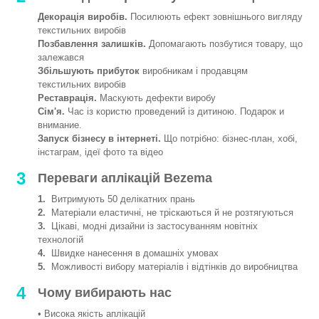
Декорація виробів.
Посилюють ефект зовнішнього вигляду
текстильних виробів
Позбавлення залишків.
Допомагають позбутися товару, що
залежався
Збільшують прибуток
виробникам і продавцям
текстильних виробів
Реставрація.
Маскують дефекти виробу
Сім'я.
Час із користю проведений із дитиною. Подарок и
внимание.
Запуск бізнесу в інтернеті.
Що потрібно: бізнес-план, хобі,
інстаграм, ідеї фото та відео
3
Переваги аплікацій Bezema
1.
Витримують 50 делікатних прань
2.
Матеріали еластичні, не тріскаються й не розтягуються
3.
Цікаві, модні дизайни із застосуванням новітніх
технологій
4.
Швидке нанесення в домашніх умовах
5.
Можливості вибору матеріалів і відтінків до виробництва
4
Чому вибирають нас
• Висока якість аплікацій