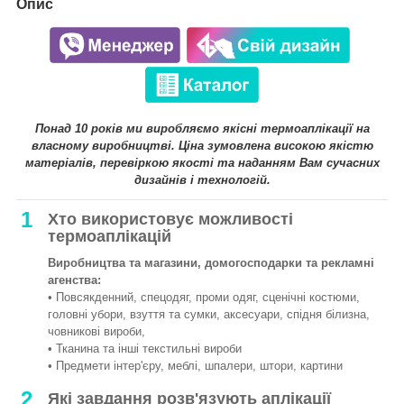
Опис
Понад 10 років ми виробляємо якісні термоаплікації на
власному виробництві. Ціна зумовлена високою якістю
матеріалів, перевіркою якості та наданням Вам сучасних
дизайнів і технологій.
1
Хто використовує можливості
термоаплікацій
Виробництва та магазини, домогосподарки та рекламні
агенства:
• Повсякденний, спецодяг, проми одяг, сценічні костюми,
головні убори, взуття та сумки, аксесуари, спідня білизна,
човникові вироби,
• Тканина та інші текстильні вироби
• Предмети інтер'єру, меблі, шпалери, штори, картини
2
Які завдання розв'язують аплікації