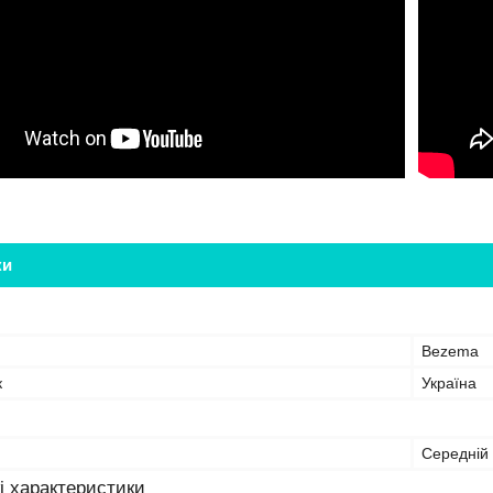
ки
Bezema
к
Україна
Середній
і характеристики