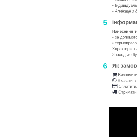
• Індивідуаль
•
Аплікації з
5
Інформа
Нанесення т
• за допомо
• термопрес
Характеристи
Знаходьте б
6
Як замо
Визначити 
Вказати в
Сплатити.
Отримати 