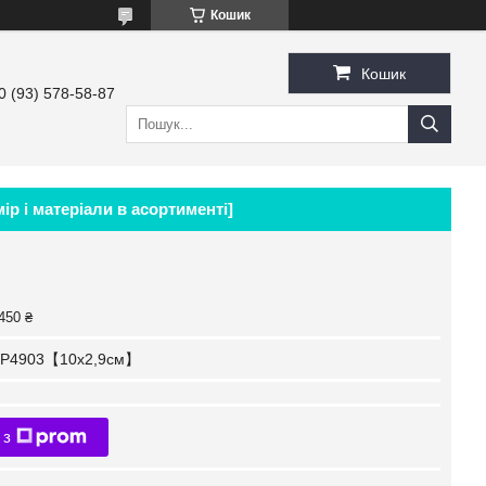
Кошик
Кошик
0 (93) 578-58-87
р і матеріали в асортименті]
450 ₴
P4903【10x2,9см】
 з