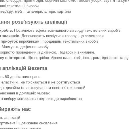
й, спецодяг, проми одяг, сценічні костюми, головні убори, взуття та сумк
інші текстильні вироби
нтер'єру, меблі, шпалери, штори, картини
ання розв'язують аплікації
иробів.
Посилюють ефект зовнішнього вигляду текстильних виробів
я залишків.
Допомагають позбутися товару, що залежався
 прибуток
виробникам і продавцям текстильних виробів
.
Маскують дефекти виробу
 користю проведений із дитиною. Подарок и внимание.
су в інтернеті.
Що потрібно: бізнес-план, хобі, інстаграм, ідеї фото та ві
 аплікацій Bezema
 50 делікатних прань
еластичні, не тріскаються й не розтягуються
ні дизайни із застосуванням новітніх технологій
несення в домашніх умовах
 вибору матеріалів і відтінків до виробництва
бирають нас
ть аплікацій
ортимент і щотижневе оновлення
ернення якісного товару