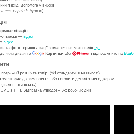
ний підхід, допомога у виборі
 душею, сервіс із душею)
ція
ермоаплікації:
гою праски —
відео
ом
відео
ки та фото термоаплікації з еластичних матеріалів
тут
удь-який дизайн в
Картинки
або
і відправляйте на
Вайб
вити
потрібний розмір та колір. (Усі стандартні в наявності).
 коментарях до замовлення або погодити деталі з менеджером
 (післяплати немає)
СМС з ТТН. Відправка упродовж 3-х робочих днів