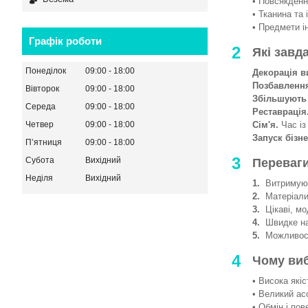
• Повсякденни
• Тканина та 
• Предмети і
Графік роботи
2
Які завд
Понеділок
09:00
18:00
Декорація в
Позбавленн
Вівторок
09:00
18:00
Збільшують
Середа
09:00
18:00
Реставрація
Сім'я.
Час із
Четвер
09:00
18:00
Запуск бізне
Пʼятниця
09:00
18:00
3
Субота
Вихідний
Переваги
Неділя
Вихідний
1.
Витримують
2.
Матеріали 
3.
Цікаві, мод
4.
Швидке на
5.
Можливості
4
Чому ви
• Висока якіс
• Великий ас
• Обмін і пов