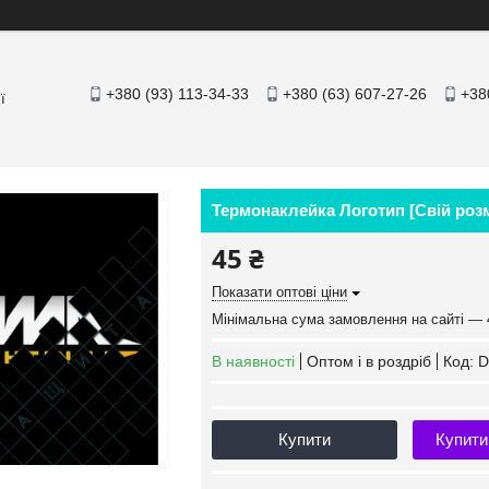
+380 (93) 113-34-33
+380 (63) 607-27-26
+38
ї
Термонаклейка Логотип [Свій розмі
45 ₴
Показати оптові ціни
Мінімальна сума замовлення на сайті — 
В наявності
Оптом і в роздріб
Код:
D
Купити
Купити