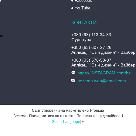
ю
Facebook
YouTube
+380 (93) 113-34-33
на
Фурнітура
+380 (63) 607-27-26
Аплікації "Свій дизайн" - Вайбер
+380 (93) 578-58-87
Аплікації "Свій дизайн" - Вайбер
https://INSTAGRAM.com/bezema.com.ua
bezema.web@gmail.com
Сайт створений на маркетплейсі
Prom.ua
Безема |
Поскаржитися на контент
|
Політика конфіденційності
Select Language
▼