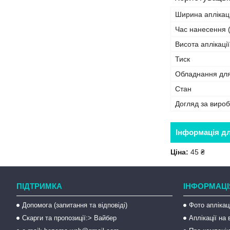
Ширина аплікаці
Час нанесення (
Висота аплікації
Тиск
Обладнання дл
Стан
Догляд за виро
Інформація д
Ціна:
45 ₴
ПІДТРИМКА
ІНФОРМАЦІ
Допомога (запитання та відповіді)
Фото аплікац
Скарги та пропозиції:> Вайбер
Аплікації на