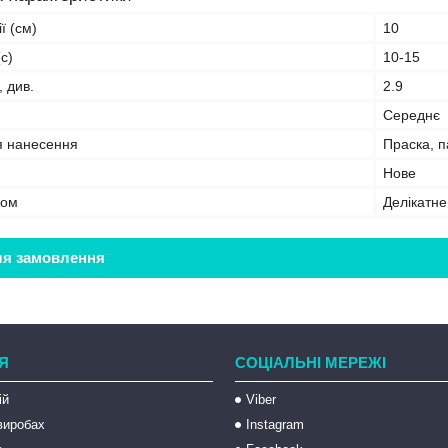
ї (см)
10
с)
10-15
, див.
2.9
Середнє
я нанесення
Праска, 
Нове
бом
Делікатн
ля замовлення
Я
СОЦІАЛЬНІ МЕРЕЖІ
ій
Viber
 виробах
Instagram