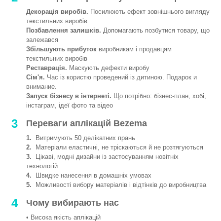
Декорація виробів.
Посилюють ефект зовнішнього вигляду
текстильних виробів
Позбавлення залишків.
Допомагають позбутися товару, що
залежався
Збільшують прибуток
виробникам і продавцям
текстильних виробів
Реставрація.
Маскують дефекти виробу
Сім'я.
Час із користю проведений із дитиною. Подарок и
внимание.
Запуск бізнесу в інтернеті.
Що потрібно: бізнес-план, хобі,
інстаграм, ідеї фото та відео
3
Переваги аплікацій Bezema
1.
Витримують 50 делікатних прань
2.
Матеріали еластичні, не тріскаються й не розтягуються
3.
Цікаві, модні дизайни із застосуванням новітніх
технологій
4.
Швидке нанесення в домашніх умовах
5.
Можливості вибору матеріалів і відтінків до виробництва
4
Чому вибирають нас
• Висока якість аплікацій