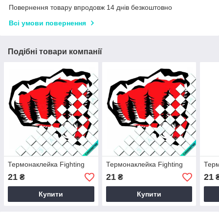
Повернення товару впродовж 14 днів безкоштовно
Всі умови повернення
Подібні товари компанії
Термонаклейка Fighting
Термонаклейка Fighting
Терм
21
21
21
₴
₴
Купити
Купити