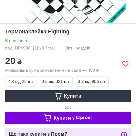
Термонаклейка Fighting
В наявності
Код: DP4906【10x0,7см】
Опт і роздріб
20
₴
Мінімальна сума замовлення на сайті — 450 ₴
7 ₴
від 25 шт.
3 ₴
від 321 шт.
3 ₴
від 956 шт.
Купити
або
Купити з
Що таке купити з Пром?