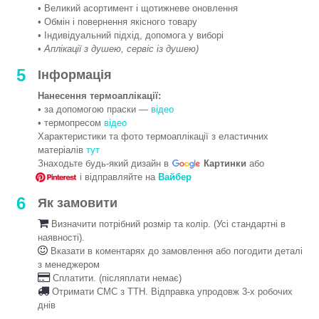
• Великий асортимент і щотижневе оновлення
• Обмін і повернення якісного товару
• Індивідуальний підхід, допомога у виборі
•
Аплікації з душею, сервіс із душею)
5
Інформація
Нанесення термоаплікації:
• за допомогою праски —
відео
• термопресом
відео
Характеристики та фото термоаплікації з еластичних
матеріалів
тут
Знаходьте будь-який дизайн в
Картинки
або
і відправляйте на
Вайбер
6
Як замовити
Визначити потрібний розмір та колір. (Усі стандартні в
наявності).
Вказати в коментарях до замовлення або погодити деталі
з менеджером
Сплатити. (післяплати немає)
Отримати СМС з ТТН. Відправка упродовж 3-х робочих
днів