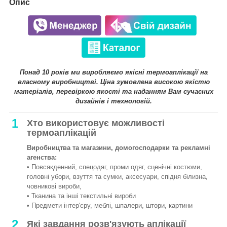
Опис
Понад 10 років ми виробляємо якісні термоаплікації на
власному виробництві. Ціна зумовлена високою якістю
матеріалів, перевіркою якості та наданням Вам сучасних
дизайнів і технологій.
1
Хто використовує можливості
термоаплікацій
Виробництва та магазини, домогосподарки та рекламні
агенства:
• Повсякденний, спецодяг, проми одяг, сценічні костюми,
головні убори, взуття та сумки, аксесуари, спідня білизна,
човникові вироби,
• Тканина та інші текстильні вироби
• Предмети інтер'єру, меблі, шпалери, штори, картини
2
Які завдання розв'язують аплікації