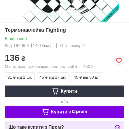
Термонаклейка Fighting
В наявності
Код: DP4906【14x14см】
Опт і роздріб
136
₴
Мінімальна сума замовлення на сайті — 450 ₴
91 ₴
від 2 шт.
45 ₴
від 17 шт.
45 ₴
від 50 шт.
Купити
або
Купити з
Що таке купити з Пром?