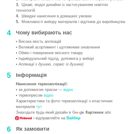
3.
Цікаві, модні дизайни із застосуванням новітніх
технологій
4.
Швидке нанесення в домашніх умовах
5.
Можливості вибору матеріалів і відтінків до виробництва
4
Чому вибирають нас
• Висока якість аплікацій
• Великий асортимент і щотижневе оновлення
• Обмін і повернення якісного товару
• Індивідуальний підхід, допомога у виборі
•
Аплікації з душею, сервіс із душею)
5
Інформація
Нанесення термоаплікації:
• за допомогою праски —
відео
• термопресом
відео
Характеристики та фото термоаплікації з еластичних
матеріалів
тут
Знаходьте будь-який дизайн в
Картинки
або
і відправляйте на
Вайбер
6
Як замовити