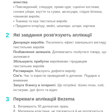
агенства:
• Повсякденний, спецодяг, проми одяг, сценічні костюми,
головні убори, взуття та сумки, аксесуари, спідня білизна,
човникові вироби,
• Тканина та інші текстильні вироби
• Предмети інтер'єру, меблі, шпалери, штори, картини
2
Які завдання розв'язують аплікації
Декорація виробів.
Посилюють ефект зовнішнього вигляду
текстильних виробів
Позбавлення залишків.
Допомагають позбутися товару, що
залежався
Збільшують прибуток
виробникам і продавцям
текстильних виробів
Реставрація.
Маскують дефекти виробу
Сім'я.
Час із користю проведений із дитиною. Подарок и
внимание.
Запуск бізнесу в інтернеті.
Що потрібно: бізнес-план, хобі,
інстаграм, ідеї фото та відео
3
Переваги аплікацій Bezema
1.
Витримують 50 делікатних прань
2.
Матеріали еластичні, не тріскаються й не розтягуються