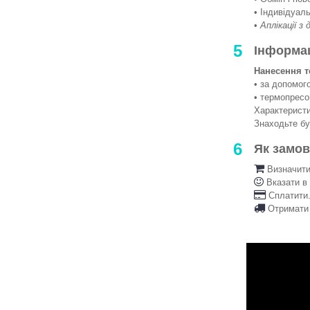
• Індивідуаль
•
Аплікації з
5
Інформа
Нанесення т
• за допомо
• термопрес
Характеристи
Знаходьте б
6
Як замо
Визначити 
Вказати в
Сплатити.
Отримати 