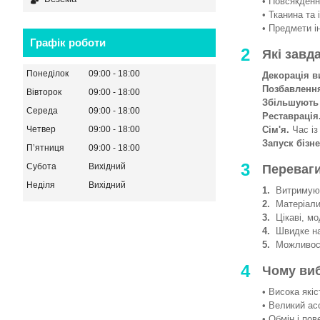
• Повсякденни
• Тканина та 
• Предмети і
Графік роботи
2
Які завд
Понеділок
09:00
18:00
Декорація в
Позбавленн
Вівторок
09:00
18:00
Збільшують
Середа
09:00
18:00
Реставрація
Сім'я.
Час із
Четвер
09:00
18:00
Запуск бізне
Пʼятниця
09:00
18:00
3
Субота
Вихідний
Переваги
Неділя
Вихідний
1.
Витримують
2.
Матеріали 
3.
Цікаві, мод
4.
Швидке на
5.
Можливості
4
Чому ви
• Висока якіс
• Великий ас
• Обмін і пов