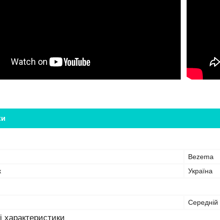
ки
Bezema
к
Україна
Середній
і характеристики