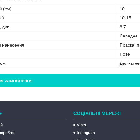
ї (см)
10
с)
10-15
, див.
8.7
Середнє
я нанесення
Праска, 
Нове
бом
Делікатн
ля замовлення
Я
СОЦІАЛЬНІ МЕРЕЖІ
ій
Viber
 виробах
Instagram