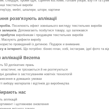
й, спецодяг, проми одяг, сценічні костюми, головні убори, взуття та сумк
інші текстильні вироби
нтер'єру, меблі, шпалери, штори, картини
ання розв'язують аплікації
иробів.
Посилюють ефект зовнішнього вигляду текстильних виробів
я залишків.
Допомагають позбутися товару, що залежався
 прибуток
виробникам і продавцям текстильних виробів
.
Маскують дефекти виробу
 користю проведений із дитиною. Подарок и внимание.
су в інтернеті.
Що потрібно: бізнес-план, хобі, інстаграм, ідеї фото та ві
 аплікацій Bezema
 50 делікатних прань
еластичні, не тріскаються й не розтягуються
ні дизайни із застосуванням новітніх технологій
несення в домашніх умовах
 вибору матеріалів і відтінків до виробництва
бирають нас
ть аплікацій
ортимент і щотижневе оновлення
ернення якісного товару