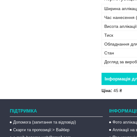
Ширина аплікаці
Час нанесення (
Висота аплікації
Тиск
Обладнання дл
Стан
Догляд за виро
Інформація д
Ціна:
45 ₴
ПІДТРИМКА
ІНФОРМАЦІ
Допомога (запитання та відповіді)
Фото аплікац
Скарги та пропозиції:> Вайбер
Аплікації на