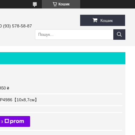
Кошик
Кошик
0 (93) 578-58-87
450 ₴
P4986【10x8,7см】
 з