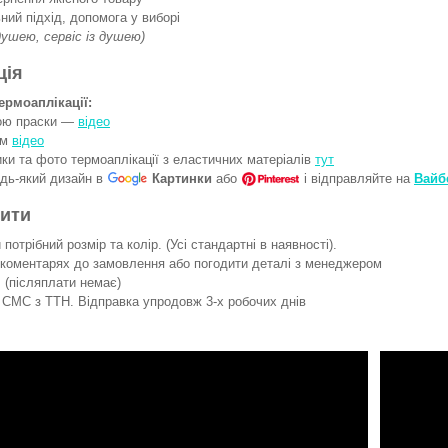
ний підхід, допомога у виборі
 душею, сервіс із душею)
ція
ермоаплікації:
гою праски —
відео
ом
відео
ки та фото термоаплікації з еластичних матеріалів
тут
удь-який дизайн в
Картинки
або
і відправляйте на
Вайб
вити
потрібний розмір та колір. (Усі стандартні в наявності).
 коментарях до замовлення або погодити деталі з менеджером
 (післяплати немає)
СМС з ТТН. Відправка упродовж 3-х робочих днів