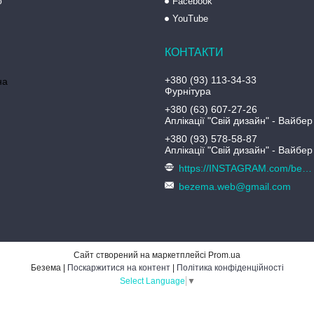
ю
Facebook
YouTube
+380 (93) 113-34-33
на
Фурнітура
+380 (63) 607-27-26
Аплікації "Свій дизайн" - Вайбер
+380 (93) 578-58-87
Аплікації "Свій дизайн" - Вайбер
https://INSTAGRAM.com/bezema.com.ua
bezema.web@gmail.com
Сайт створений на маркетплейсі
Prom.ua
Безема |
Поскаржитися на контент
|
Політика конфіденційності
Select Language
▼