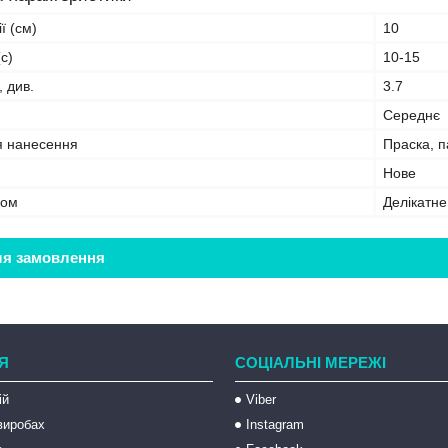
ї (см)
10
с)
10-15
, див.
3.7
Середнє
я нанесення
Праска, 
Нове
бом
Делікатн
ля замовлення
Я
СОЦІАЛЬНІ МЕРЕЖІ
ій
Viber
 виробах
Instagram