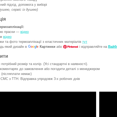
ний підхід, допомога у виборі
 душею, сервіс із душею)
ція
ермоаплікації:
гою праски —
відео
ом
відео
ки та фото термоаплікації з еластичних матеріалів
тут
удь-який дизайн в
Картинки
або
і відправляйте на
Вайб
вити
потрібний розмір та колір. (Усі стандартні в наявності).
 коментарях до замовлення або погодити деталі з менеджером
 (післяплати немає)
СМС з ТТН. Відправка упродовж 3-х робочих днів