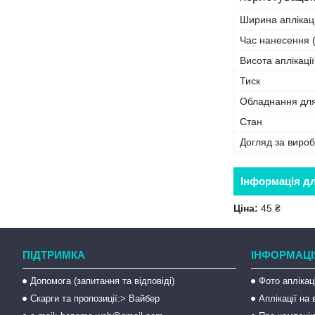
Ширина аплікаці
Час нанесення (
Висота аплікації
Тиск
Обладнання дл
Стан
Догляд за виро
Інформація д
Ціна:
45 ₴
ПІДТРИМКА
ІНФОРМАЦІ
Допомога (запитання та відповіді)
Фото аплікац
Скарги та пропозиції:> Вайбер
Аплікації на