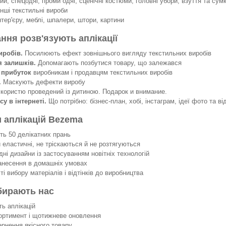
й, спецодяг, проми одяг, сценічні костюми, головні убори, взуття та сумк
інші текстильні вироби
нтер'єру, меблі, шпалери, штори, картини
ання розв'язують аплікації
иробів.
Посилюють ефект зовнішнього вигляду текстильних виробів
я залишків.
Допомагають позбутися товару, що залежався
 прибуток
виробникам і продавцям текстильних виробів
.
Маскують дефекти виробу
 користю проведений із дитиною. Подарок и внимание.
су в інтернеті.
Що потрібно: бізнес-план, хобі, інстаграм, ідеї фото та ві
 аплікацій Bezema
 50 делікатних прань
еластичні, не тріскаються й не розтягуються
ні дизайни із застосуванням новітніх технологій
несення в домашніх умовах
 вибору матеріалів і відтінків до виробництва
бирають нас
ть аплікацій
ортимент і щотижневе оновлення
ернення якісного товару