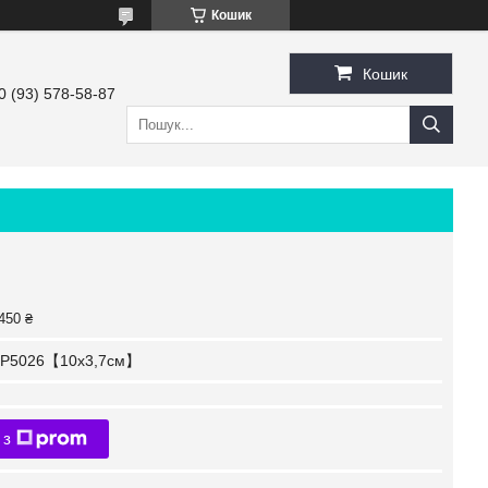
Кошик
Кошик
0 (93) 578-58-87
450 ₴
P5026【10x3,7см】
 з