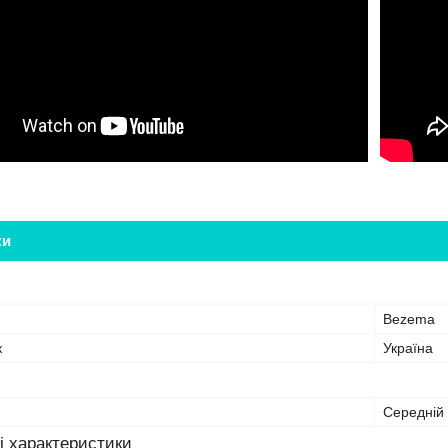
ки
Bezema
к
Україна
Середній
і характеристики