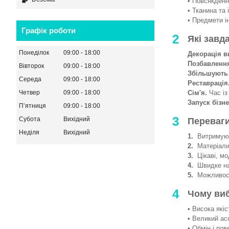
• Повсякденни
• Тканина та 
• Предмети і
Графік роботи
2
Які завд
Понеділок
09:00
18:00
Декорація в
Позбавленн
Вівторок
09:00
18:00
Збільшують
Середа
09:00
18:00
Реставрація
Сім'я.
Час із
Четвер
09:00
18:00
Запуск бізне
Пʼятниця
09:00
18:00
3
Субота
Вихідний
Переваги
Неділя
Вихідний
1.
Витримують
2.
Матеріали 
3.
Цікаві, мод
4.
Швидке на
5.
Можливості
4
Чому ви
• Висока якіс
• Великий ас
• Обмін і пов