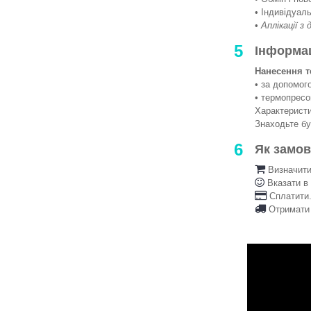
• Індивідуаль
•
Аплікації з
5
Інформа
Нанесення т
• за допомо
• термопрес
Характеристи
Знаходьте б
6
Як замо
Визначити 
Вказати в
Сплатити.
Отримати 