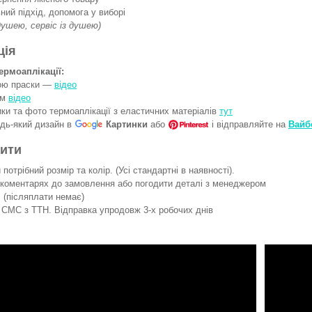
ний підхід, допомога у виборі
 душею, сервіс із душею)
ція
ермоаплікації:
гою праски —
відео
ом
відео
ки та фото термоаплікації з еластичних матеріалів
тут
удь-який дизайн в
Картинки
або
і відправляйте на
Вайб
вити
потрібний розмір та колір. (Усі стандартні в наявності).
 коментарях до замовлення або погодити деталі з менеджером
 (післяплати немає)
СМС з ТТН. Відправка упродовж 3-х робочих днів