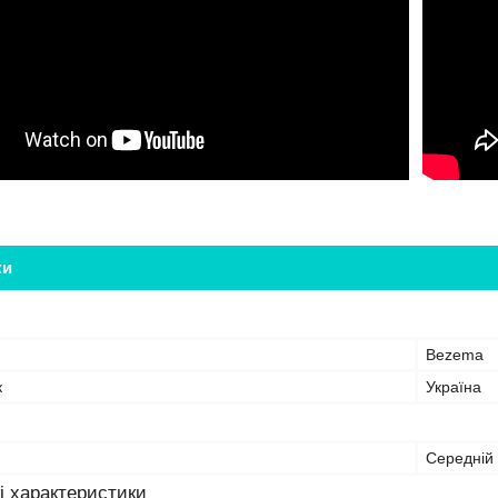
ки
Bezema
к
Україна
Середній
і характеристики