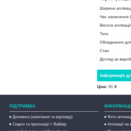
Ширина аплікаці
Час нанесення (
Висота аплікації
Тиск
Обладнання дл
Стан
Догляд за виро
Інформація д
Ціна:
91 ₴
ПІДТРИМКА
ІНФОРМАЦІ
Допомога (запитання та відповіді)
Фото аплікац
Скарги та пропозиції:> Вайбер
Аплікації на