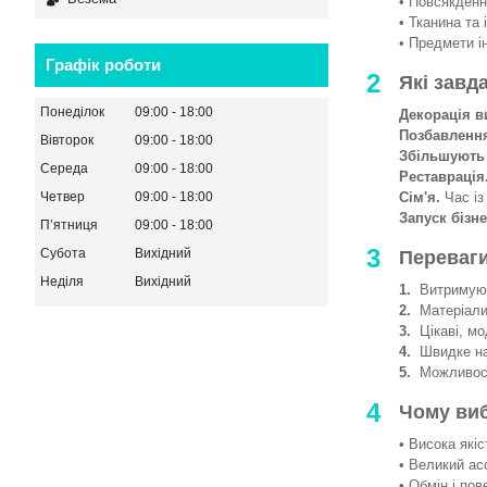
• Повсякденни
• Тканина та 
• Предмети і
Графік роботи
2
Які завд
Понеділок
09:00
18:00
Декорація в
Позбавленн
Вівторок
09:00
18:00
Збільшують
Середа
09:00
18:00
Реставрація
Сім'я.
Час із
Четвер
09:00
18:00
Запуск бізне
Пʼятниця
09:00
18:00
3
Субота
Вихідний
Переваги
Неділя
Вихідний
1.
Витримують
2.
Матеріали 
3.
Цікаві, мод
4.
Швидке на
5.
Можливості
4
Чому ви
• Висока якіс
• Великий ас
• Обмін і пов