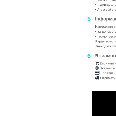
• Індивідуаль
•
Аплікації з
5
Інформа
Нанесення т
• за допомо
• термопрес
Характеристи
Знаходьте б
6
Як замо
Визначити 
Вказати в
Сплатити.
Отримати 