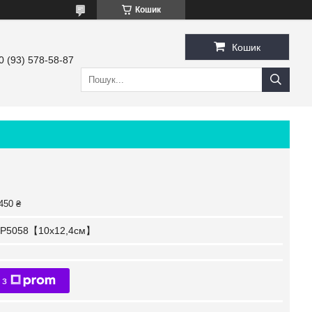
Кошик
Кошик
0 (93) 578-58-87
450 ₴
P5058【10x12,4см】
 з