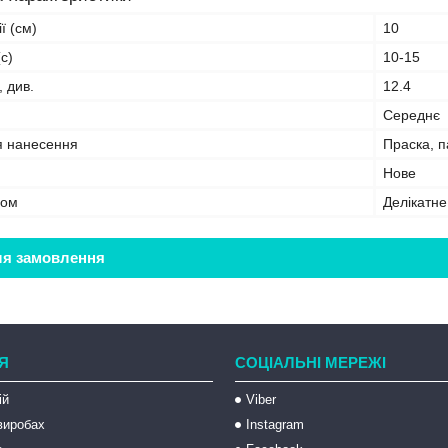
ї (см)
10
с)
10-15
, див.
12.4
Середнє
я нанесення
Праска, 
Нове
бом
Делікатн
ля замовлення
Я
СОЦІАЛЬНІ МЕРЕЖІ
ій
Viber
 виробах
Instagram