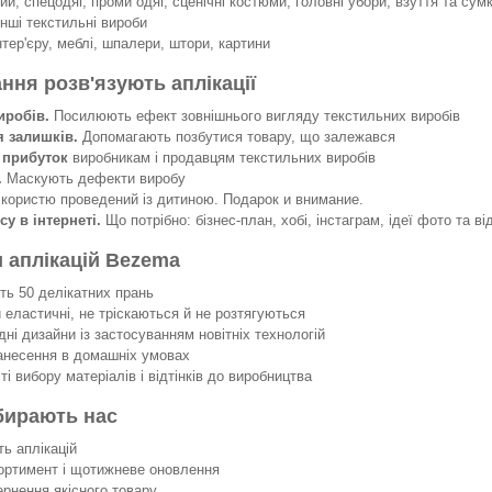
й, спецодяг, проми одяг, сценічні костюми, головні убори, взуття та сумк
інші текстильні вироби
нтер'єру, меблі, шпалери, штори, картини
ання розв'язують аплікації
иробів.
Посилюють ефект зовнішнього вигляду текстильних виробів
я залишків.
Допомагають позбутися товару, що залежався
 прибуток
виробникам і продавцям текстильних виробів
.
Маскують дефекти виробу
 користю проведений із дитиною. Подарок и внимание.
су в інтернеті.
Що потрібно: бізнес-план, хобі, інстаграм, ідеї фото та ві
 аплікацій Bezema
 50 делікатних прань
еластичні, не тріскаються й не розтягуються
ні дизайни із застосуванням новітніх технологій
несення в домашніх умовах
 вибору матеріалів і відтінків до виробництва
бирають нас
ть аплікацій
ортимент і щотижневе оновлення
ернення якісного товару