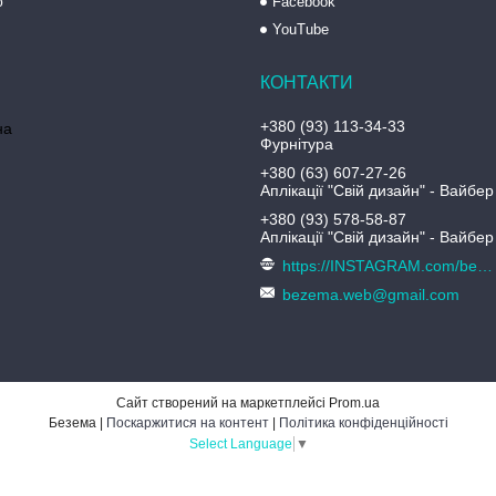
ю
Facebook
YouTube
+380 (93) 113-34-33
на
Фурнітура
+380 (63) 607-27-26
Аплікації "Свій дизайн" - Вайбер
+380 (93) 578-58-87
Аплікації "Свій дизайн" - Вайбер
https://INSTAGRAM.com/bezema.com.ua
bezema.web@gmail.com
Сайт створений на маркетплейсі
Prom.ua
Безема |
Поскаржитися на контент
|
Політика конфіденційності
Select Language
▼