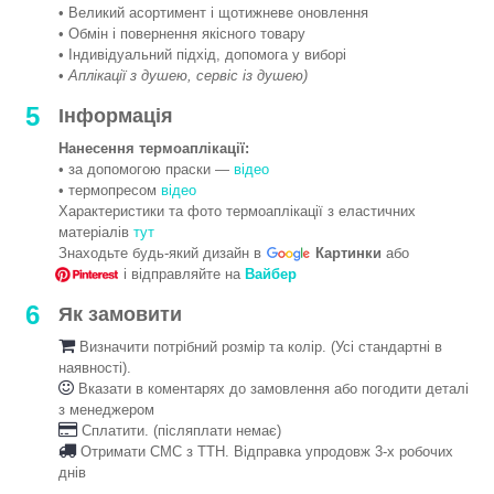
• Великий асортимент і щотижневе оновлення
• Обмін і повернення якісного товару
• Індивідуальний підхід, допомога у виборі
•
Аплікації з душею, сервіс із душею)
5
Інформація
Нанесення термоаплікації:
• за допомогою праски —
відео
• термопресом
відео
Характеристики та фото термоаплікації з еластичних
матеріалів
тут
Знаходьте будь-який дизайн в
Картинки
або
і відправляйте на
Вайбер
6
Як замовити
Визначити потрібний розмір та колір. (Усі стандартні в
наявності).
Вказати в коментарях до замовлення або погодити деталі
з менеджером
Сплатити. (післяплати немає)
Отримати СМС з ТТН. Відправка упродовж 3-х робочих
днів