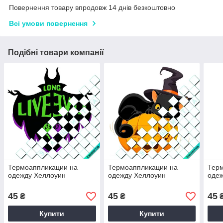
Повернення товару впродовж 14 днів безкоштовно
Всі умови повернення
Подібні товари компанії
Термоаппликации на
Термоаппликации на
Тер
одежду Хеллоуин
одежду Хеллоуин
оде
45
45
45
₴
₴
Купити
Купити