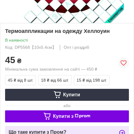
Термоаппликации на одежду Хеллоуин
В наявності
Код: DP5568【10x5.4см】
Опт і роздріб
45
₴
Мінімальна сума замовлення на сайті — 450 ₴
45 ₴
від 8 шт.
18 ₴
від 66 шт.
15 ₴
від 198 шт.
Купити
або
Купити з
Що таке купити з Пром?