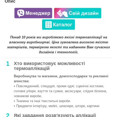
Опис
Понад 10 років ми виробляємо якісні термоаплікації на
власному виробництві. Ціна зумовлена високою якістю
матеріалів, перевіркою якості та наданням Вам сучасних
дизайнів і технологій.
1
Хто використовує можливості
термоаплікацій
Виробництва та магазини, домогосподарки та рекламні
агенства:
• Повсякденний, спецодяг, проми одяг, сценічні костюми,
головні убори, взуття та сумки, аксесуари, спідня білизна,
човникові вироби,
• Тканина та інші текстильні вироби
• Предмети інтер'єру, меблі, шпалери, штори, картини
2
Які завдання розв'язують аплікації