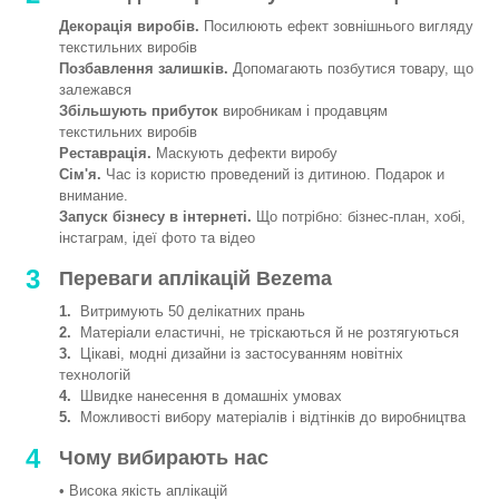
Декорація виробів.
Посилюють ефект зовнішнього вигляду
текстильних виробів
Позбавлення залишків.
Допомагають позбутися товару, що
залежався
Збільшують прибуток
виробникам і продавцям
текстильних виробів
Реставрація.
Маскують дефекти виробу
Сім'я.
Час із користю проведений із дитиною. Подарок и
внимание.
Запуск бізнесу в інтернеті.
Що потрібно: бізнес-план, хобі,
інстаграм, ідеї фото та відео
3
Переваги аплікацій Bezema
1.
Витримують 50 делікатних прань
2.
Матеріали еластичні, не тріскаються й не розтягуються
3.
Цікаві, модні дизайни із застосуванням новітніх
технологій
4.
Швидке нанесення в домашніх умовах
5.
Можливості вибору матеріалів і відтінків до виробництва
4
Чому вибирають нас
• Висока якість аплікацій