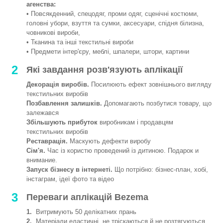
агенства:
• Повсякденний, спецодяг, проми одяг, сценічні костюми,
головні убори, взуття та сумки, аксесуари, спідня білизна,
човникові вироби,
• Тканина та інші текстильні вироби
• Предмети інтер'єру, меблі, шпалери, штори, картини
2
Які завдання розв'язують аплікації
Декорація виробів.
Посилюють ефект зовнішнього вигляду
текстильних виробів
Позбавлення залишків.
Допомагають позбутися товару, що
залежався
Збільшують прибуток
виробникам і продавцям
текстильних виробів
Реставрація.
Маскують дефекти виробу
Сім'я.
Час із користю проведений із дитиною. Подарок и
внимание.
Запуск бізнесу в інтернеті.
Що потрібно: бізнес-план, хобі,
інстаграм, ідеї фото та відео
3
Переваги аплікацій Bezema
1.
Витримують 50 делікатних прань
2.
Матеріали еластичні, не тріскаються й не розтягуються