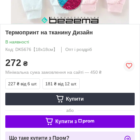
Термопринт на тканину Дизайн
В наявності
Код: DK5676【18x18см】
Опт і роздріб
272
₴
Мінімальна сума замовлення на сайті — 450 ₴
227 ₴
від 6 шт.
181 ₴
від 12 шт.
Купити
або
Купити з
Що таке купити з Пром?