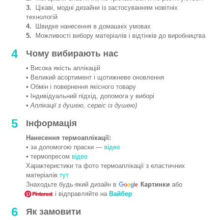
3.
Цікаві, модні дизайни із застосуванням новітніх
технологій
4.
Швидке нанесення в домашніх умовах
5.
Можливості вибору матеріалів і відтінків до виробництва
4
Чому вибирають нас
• Висока якість аплікацій
• Великий асортимент і щотижневе оновлення
• Обмін і повернення якісного товару
• Індивідуальний підхід, допомога у виборі
•
Аплікації з душею, сервіс із душею)
5
Інформація
Нанесення термоаплікації:
• за допомогою праски —
відео
• термопресом
відео
Характеристики та фото термоаплікації з еластичних
матеріалів
тут
Знаходьте будь-який дизайн в
Картинки
або
і відправляйте на
Вайбер
6
Як замовити