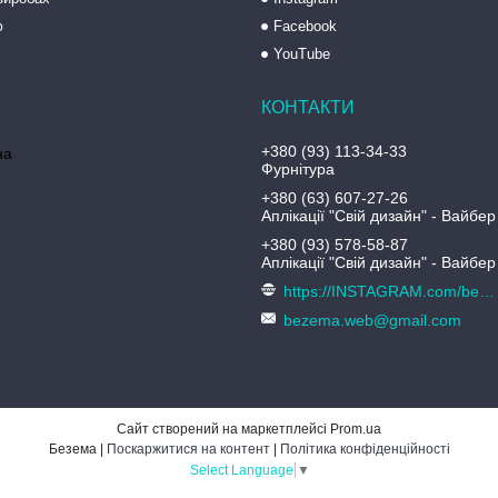
ю
Facebook
YouTube
+380 (93) 113-34-33
на
Фурнітура
+380 (63) 607-27-26
Аплікації "Свій дизайн" - Вайбер
+380 (93) 578-58-87
Аплікації "Свій дизайн" - Вайбер
https://INSTAGRAM.com/bezema.com.ua
bezema.web@gmail.com
Сайт створений на маркетплейсі
Prom.ua
Безема |
Поскаржитися на контент
|
Політика конфіденційності
Select Language
▼