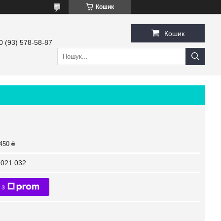
Кошик
Кошик
0 (93) 578-58-87
450 ₴
021.032
 з