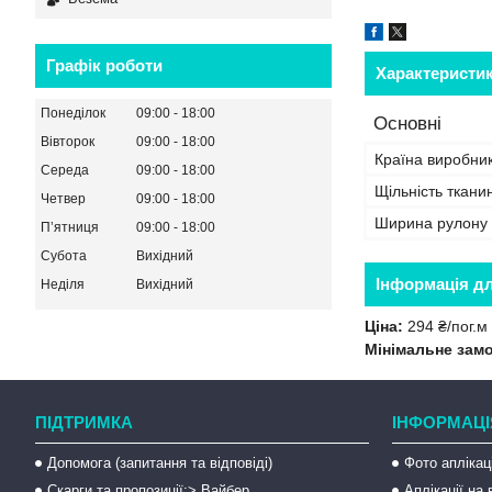
Графік роботи
Характеристи
Понеділок
09:00
18:00
Основні
Вівторок
09:00
18:00
Країна виробни
Середа
09:00
18:00
Щільність ткани
Четвер
09:00
18:00
Ширина рулону
Пʼятниця
09:00
18:00
Субота
Вихідний
Інформація д
Неділя
Вихідний
Ціна:
294 ₴/пог.м
Мінімальне зам
ПІДТРИМКА
ІНФОРМАЦІ
Допомога (запитання та відповіді)
Фото аплікац
Скарги та пропозиції:> Вайбер
Аплікації на