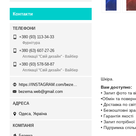
Контакти
+380 (93) 113-34-33
Фурнітура
+380 (63) 607-27-26
Аплікації "Свій дизайн" - Вайбер
+380 (93) 578-58-87
Аплікації "Свій дизайн" - Вайбер
Шкіра.
https://INSTAGRAM.com/bezema.com.ua
Вам доступно:
bezema.web@gmail.com
• Запит фото та в
•Обмін та повер
• Доставка по світ
• Безкоштовні зра
Одеса, Україна
• Гарантія якості
• Запит потрібної
• Підтримка спіл
Безема