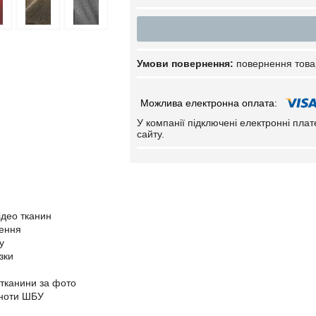
повернення това
У компанії підключені електронні пла
сайту.
ідео тканин
нення
у
зки
 тканини за фото
ьноти ШБУ