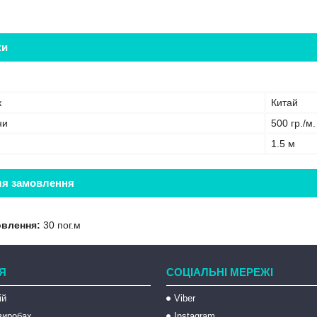
ки
к
Китай
ни
500 гр./м.
1.5 м
ля замовлення
овлення:
30 пог.м
Я
СОЦІАЛЬНІ МЕРЕЖІ
ій
Viber
 виробах
Instagram