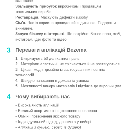
залежався
Збільшують прибуток
виробникам і продавцям
текстильних виробів
Реставрація.
Маскують дефекти виробу
Сім'я.
Час із користю проведений із дитиною. Подарок и
внимание.
Запуск бізнесу в інтернеті.
Що потрібно: бізнес-план, хобі,
інстаграм, ідеї фото та відео
3
Переваги аплікацій Bezema
1.
Витримують 50 делікатних прань
2.
Матеріали еластичні, не тріскаються й не розтягуються
3.
Цікаві, модні дизайни із застосуванням новітніх
технологій
4.
Швидке нанесення в домашніх умовах
5.
Можливості вибору матеріалів і відтінків до виробництва
4
Чому вибирають нас
• Висока якість аплікацій
• Великий асортимент і щотижневе оновлення
• Обмін і повернення якісного товару
• Індивідуальний підхід, допомога у виборі
•
Аплікації з душею, сервіс із душею)