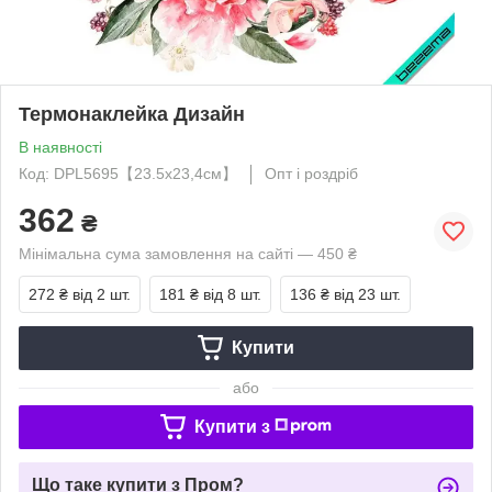
Термонаклейка Дизайн
В наявності
Код: DPL5695【23.5x23,4см】
Опт і роздріб
362
₴
Мінімальна сума замовлення на сайті — 450 ₴
272 ₴
від 2 шт.
181 ₴
від 8 шт.
136 ₴
від 23 шт.
Купити
або
Купити з
Що таке купити з Пром?