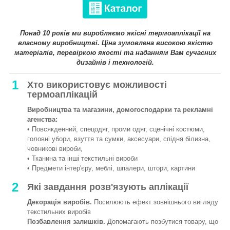
Понад 10 років ми виробляємо якісні термоаплікації на
власному виробництві. Ціна зумовлена високою якістю
матеріалів, перевіркою якості та наданням Вам сучасних
дизайнів і технологій.
1
Хто використовує можливості
термоаплікацій
Виробництва та магазини, домогосподарки та рекламні
агенства:
• Повсякденний, спецодяг, проми одяг, сценічні костюми,
головні убори, взуття та сумки, аксесуари, спідня білизна,
човникові вироби,
• Тканина та інші текстильні вироби
• Предмети інтер'єру, меблі, шпалери, штори, картини
2
Які завдання розв'язують аплікації
Декорація виробів.
Посилюють ефект зовнішнього вигляду
текстильних виробів
Позбавлення залишків.
Допомагають позбутися товару, що