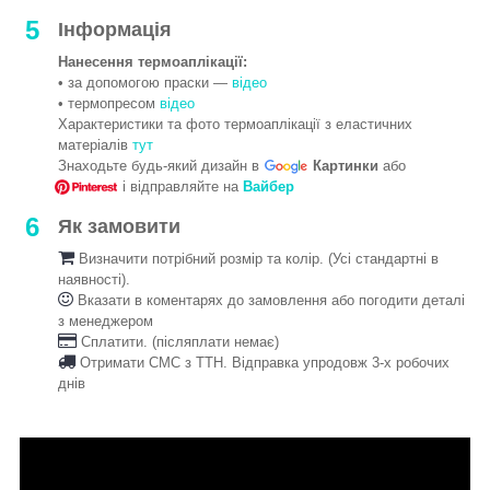
5
Інформація
Нанесення термоаплікації:
• за допомогою праски —
відео
• термопресом
відео
Характеристики та фото термоаплікації з еластичних
матеріалів
тут
Знаходьте будь-який дизайн в
Картинки
або
і відправляйте на
Вайбер
6
Як замовити
Визначити потрібний розмір та колір. (Усі стандартні в
наявності).
Вказати в коментарях до замовлення або погодити деталі
з менеджером
Сплатити. (післяплати немає)
Отримати СМС з ТТН. Відправка упродовж 3-х робочих
днів