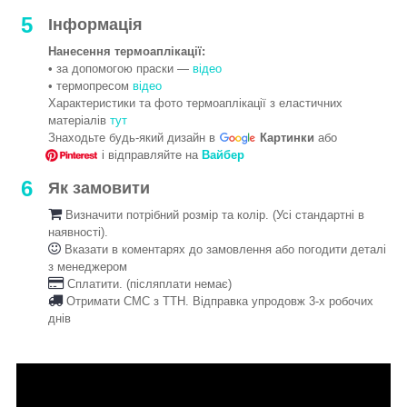
5
Інформація
Нанесення термоаплікації:
• за допомогою праски —
відео
• термопресом
відео
Характеристики та фото термоаплікації з еластичних
матеріалів
тут
Знаходьте будь-який дизайн в
Картинки
або
і відправляйте на
Вайбер
6
Як замовити
Визначити потрібний розмір та колір. (Усі стандартні в
наявності).
Вказати в коментарях до замовлення або погодити деталі
з менеджером
Сплатити. (післяплати немає)
Отримати СМС з ТТН. Відправка упродовж 3-х робочих
днів