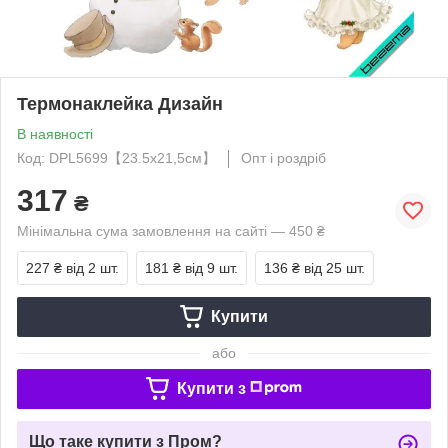
Термонаклейка Дизайн
В наявності
Код: DPL5699【23.5x21,5см】
Опт і роздріб
317
₴
Мінімальна сума замовлення на сайті — 450 ₴
227 ₴
від 2 шт.
181 ₴
від 9 шт.
136 ₴
від 25 шт.
Купити
або
Купити з
Що таке купити з Пром?