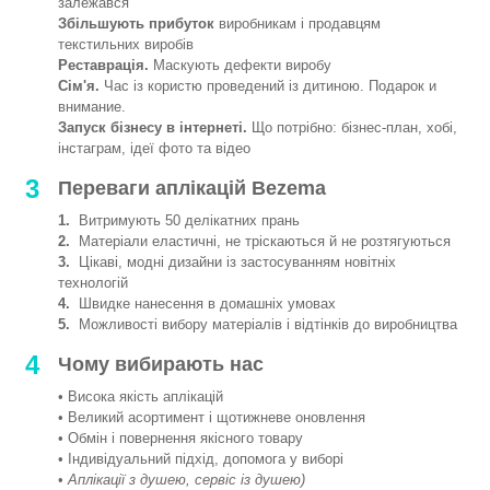
залежався
Збільшують прибуток
виробникам і продавцям
текстильних виробів
Реставрація.
Маскують дефекти виробу
Сім'я.
Час із користю проведений із дитиною. Подарок и
внимание.
Запуск бізнесу в інтернеті.
Що потрібно: бізнес-план, хобі,
інстаграм, ідеї фото та відео
3
Переваги аплікацій Bezema
1.
Витримують 50 делікатних прань
2.
Матеріали еластичні, не тріскаються й не розтягуються
3.
Цікаві, модні дизайни із застосуванням новітніх
технологій
4.
Швидке нанесення в домашніх умовах
5.
Можливості вибору матеріалів і відтінків до виробництва
4
Чому вибирають нас
• Висока якість аплікацій
• Великий асортимент і щотижневе оновлення
• Обмін і повернення якісного товару
• Індивідуальний підхід, допомога у виборі
•
Аплікації з душею, сервіс із душею)