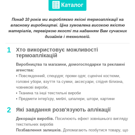
Понад 10 років ми виробляємо якісні термоаплікації на
власному виробництві. Ціна зумовлена високою якістю
матеріалів, перевіркою якості та наданням Вам сучасних
дизайнів і технологій.
1
Хто використовує можливості
термоаплікацій
Виробництва та магазини, домогосподарки та рекламні
агенства:
• Повсякденний, спецодяг, проми одяг, сценічні костюми,
головні убори, взуття та сумки, аксесуари, спідня білизна,
човникові вироби,
• Тканина та інші текстильні вироби
• Предмети інтер'єру, меблі, шпалери, штори, картини
2
Які завдання розв'язують аплікації
Декорація виробів.
Посилюють ефект зовнішнього вигляду
текстильних виробів
Позбавлення залишків.
Допомагають позбутися товару, що