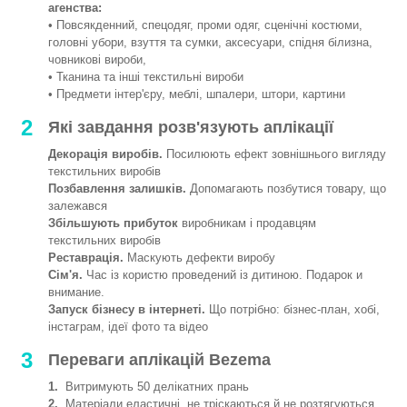
агенства:
• Повсякденний, спецодяг, проми одяг, сценічні костюми,
головні убори, взуття та сумки, аксесуари, спідня білизна,
човникові вироби,
• Тканина та інші текстильні вироби
• Предмети інтер'єру, меблі, шпалери, штори, картини
2
Які завдання розв'язують аплікації
Декорація виробів.
Посилюють ефект зовнішнього вигляду
текстильних виробів
Позбавлення залишків.
Допомагають позбутися товару, що
залежався
Збільшують прибуток
виробникам і продавцям
текстильних виробів
Реставрація.
Маскують дефекти виробу
Сім'я.
Час із користю проведений із дитиною. Подарок и
внимание.
Запуск бізнесу в інтернеті.
Що потрібно: бізнес-план, хобі,
інстаграм, ідеї фото та відео
3
Переваги аплікацій Bezema
1.
Витримують 50 делікатних прань
2.
Матеріали еластичні, не тріскаються й не розтягуються