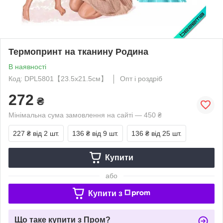
Термопринт на тканину Родина
В наявності
Код: DPL5801【23.5x21.5см】
Опт і роздріб
272
₴
Мінімальна сума замовлення на сайті — 450 ₴
227 ₴
від 2 шт.
136 ₴
від 9 шт.
136 ₴
від 25 шт.
Купити
або
Купити з
Що таке купити з Пром?