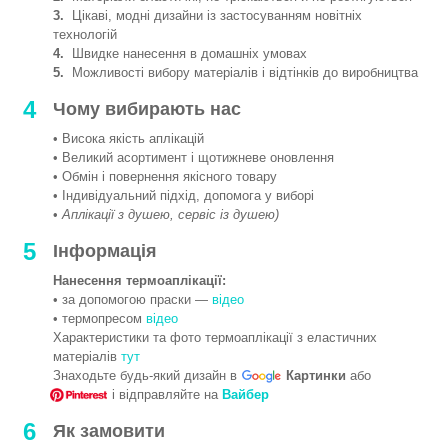
3.
Цікаві, модні дизайни із застосуванням новітніх
технологій
4.
Швидке нанесення в домашніх умовах
5.
Можливості вибору матеріалів і відтінків до виробництва
4
Чому вибирають нас
• Висока якість аплікацій
• Великий асортимент і щотижневе оновлення
• Обмін і повернення якісного товару
• Індивідуальний підхід, допомога у виборі
•
Аплікації з душею, сервіс із душею)
5
Інформація
Нанесення термоаплікації:
• за допомогою праски —
відео
• термопресом
відео
Характеристики та фото термоаплікації з еластичних
матеріалів
тут
Знаходьте будь-який дизайн в
Картинки
або
і відправляйте на
Вайбер
6
Як замовити