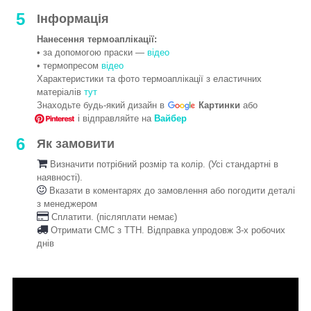
5
Інформація
Нанесення термоаплікації:
• за допомогою праски —
відео
• термопресом
відео
Характеристики та фото термоаплікації з еластичних
матеріалів
тут
Знаходьте будь-який дизайн в
Картинки
або
і відправляйте на
Вайбер
6
Як замовити
Визначити потрібний розмір та колір. (Усі стандартні в
наявності).
Вказати в коментарях до замовлення або погодити деталі
з менеджером
Сплатити. (післяплати немає)
Отримати СМС з ТТН. Відправка упродовж 3-х робочих
днів