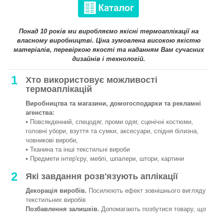
Понад 10 років ми виробляємо якісні термоаплікації на
власному виробництві. Ціна зумовлена високою якістю
матеріалів, перевіркою якості та наданням Вам сучасних
дизайнів і технологій.
1
Хто використовує можливості
термоаплікацій
Виробництва та магазини, домогосподарки та рекламні
агенства:
• Повсякденний, спецодяг, проми одяг, сценічні костюми,
головні убори, взуття та сумки, аксесуари, спідня білизна,
човникові вироби,
• Тканина та інші текстильні вироби
• Предмети інтер'єру, меблі, шпалери, штори, картини
2
Які завдання розв'язують аплікації
Декорація виробів.
Посилюють ефект зовнішнього вигляду
текстильних виробів
Позбавлення залишків.
Допомагають позбутися товару, що