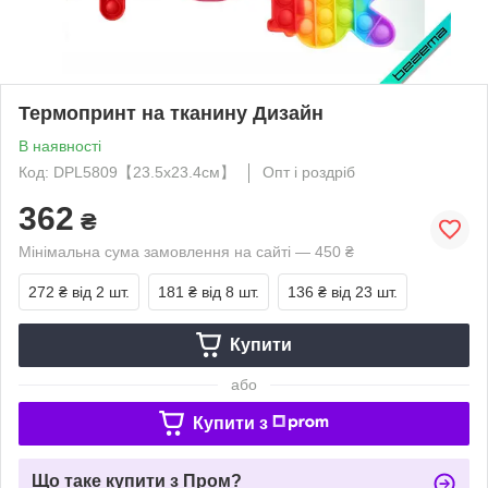
Термопринт на тканину Дизайн
В наявності
Код: DPL5809【23.5x23.4см】
Опт і роздріб
362
₴
Мінімальна сума замовлення на сайті — 450 ₴
272 ₴
від 2 шт.
181 ₴
від 8 шт.
136 ₴
від 23 шт.
Купити
або
Купити з
Що таке купити з Пром?