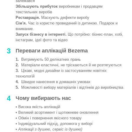
залежався
Збільшують прибуток
виробникам і продавцям
текстильних виробів
Реставрація.
Маскують дефекти виробу
Сім'я.
Час із користю проведений із дитиною. Подарок и
внимание.
Запуск бізнесу в інтернеті.
Що потрібно: бізнес-план, хобі,
інстаграм, ідеї фото та відео
3
Переваги аплікацій Bezema
1.
Витримують 50 делікатних прань
2.
Матеріали еластичні, не тріскаються й не розтягуються
3.
Цікаві, модні дизайни із застосуванням новітніх
технологій
4.
Швидке нанесення в домашніх умовах
5.
Можливості вибору матеріалів і відтінків до виробництва
4
Чому вибирають нас
• Висока якість аплікацій
• Великий асортимент і щотижневе оновлення
• Обмін і повернення якісного товару
• Індивідуальний підхід, допомога у виборі
•
Аплікації з душею, сервіс із душею)