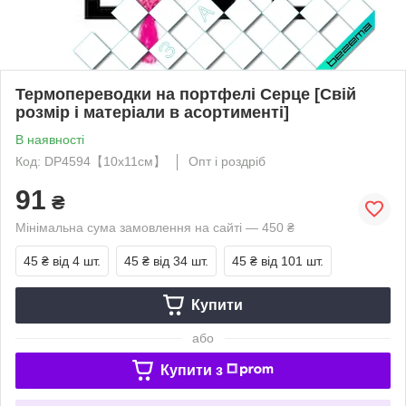
Термопереводки на портфелі Серце [Свій
розмір і матеріали в асортименті]
В наявності
Код: DP4594【10x11см】
Опт і роздріб
91
₴
Мінімальна сума замовлення на сайті — 450 ₴
45 ₴
від 4 шт.
45 ₴
від 34 шт.
45 ₴
від 101 шт.
Купити
або
Купити з