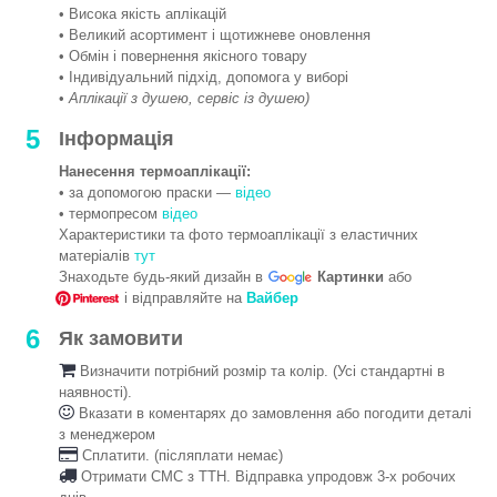
• Висока якість аплікацій
• Великий асортимент і щотижневе оновлення
• Обмін і повернення якісного товару
• Індивідуальний підхід, допомога у виборі
•
Аплікації з душею, сервіс із душею)
5
Інформація
Нанесення термоаплікації:
• за допомогою праски —
відео
• термопресом
відео
Характеристики та фото термоаплікації з еластичних
матеріалів
тут
Знаходьте будь-який дизайн в
Картинки
або
і відправляйте на
Вайбер
6
Як замовити
Визначити потрібний розмір та колір. (Усі стандартні в
наявності).
Вказати в коментарях до замовлення або погодити деталі
з менеджером
Сплатити. (післяплати немає)
Отримати СМС з ТТН. Відправка упродовж 3-х робочих