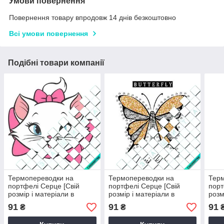
Умови повернення
Повернення товару впродовж 14 днів безкоштовно
Всі умови повернення
Подібні товари компанії
Термопереводки на
Термопереводки на
Тер
портфелі Серце [Свій
портфелі Серце [Свій
порт
розмір і матеріали в
розмір і матеріали в
розм
асортименті]
асортименті]
асор
91
91
91
₴
₴