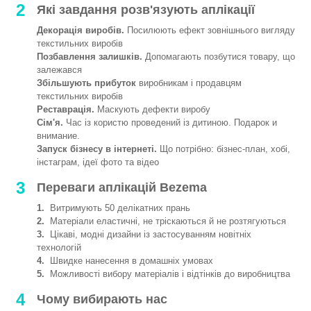
2
Які завдання розв'язують аплікації
Декорація виробів.
Посилюють ефект зовнішнього вигляду
текстильних виробів
Позбавлення залишків.
Допомагають позбутися товару, що
залежався
Збільшують прибуток
виробникам і продавцям
текстильних виробів
Реставрація.
Маскують дефекти виробу
Сім'я.
Час із користю проведений із дитиною. Подарок и
внимание.
Запуск бізнесу в інтернеті.
Що потрібно: бізнес-план, хобі,
інстаграм, ідеї фото та відео
3
Переваги аплікацій Bezema
1.
Витримують 50 делікатних прань
2.
Матеріали еластичні, не тріскаються й не розтягуються
3.
Цікаві, модні дизайни із застосуванням новітніх
технологій
4.
Швидке нанесення в домашніх умовах
5.
Можливості вибору матеріалів і відтінків до виробництва
4
Чому вибирають нас