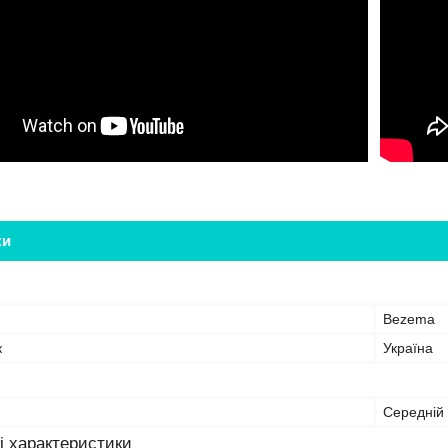
ки
Bezema
к
Україна
Середній
і характеристики