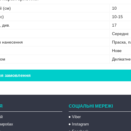
ї (см)
10
с)
10-15
, див.
17
Середнє
я нанесення
Праска, 
Нове
бом
Делікатн
ля замовлення
Я
СОЦІАЛЬНІ МЕРЕЖІ
ій
Viber
 виробах
Instagram