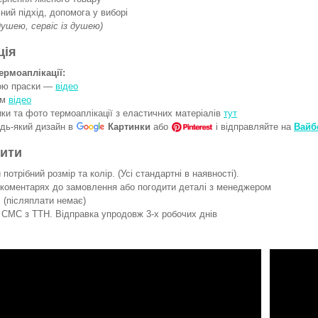
ний підхід, допомога у виборі
 душею, сервіс із душею)
ція
ермоаплікації:
гою праски —
відео
ом
відео
ки та фото термоаплікації з еластичних матеріалів
тут
удь-який дизайн в
Картинки
або
і відправляйте на
Вайб
вити
потрібний розмір та колір. (Усі стандартні в наявності).
 коментарях до замовлення або погодити деталі з менеджером
 (післяплати немає)
СМС з ТТН. Відправка упродовж 3-х робочих днів