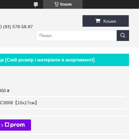
Кошик
Кошик
0 (93) 578-58-87
 [Свій розмір і матеріали в асортименті]
450 ₴
C3008【10x17см】
 з