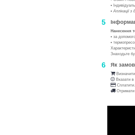
• Індивідуаль
•
Аплікації з
5
Інформа
Нанесення т
• за допомо
• термопрес
Характеристи
Знаходьте б
6
Як замо
Визначити 
Вказати в
Сплатити.
Отримати 