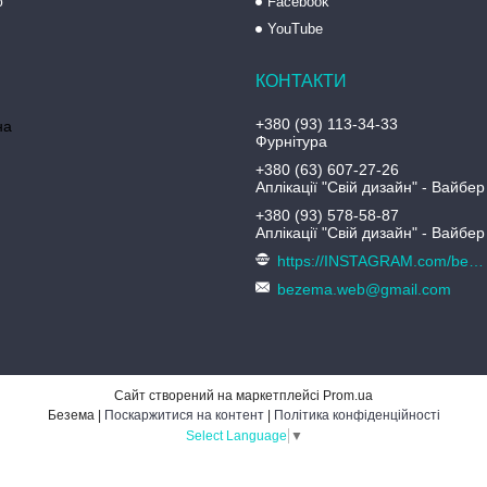
ю
Facebook
YouTube
+380 (93) 113-34-33
на
Фурнітура
+380 (63) 607-27-26
Аплікації "Свій дизайн" - Вайбер
+380 (93) 578-58-87
Аплікації "Свій дизайн" - Вайбер
https://INSTAGRAM.com/bezema.com.ua
bezema.web@gmail.com
Сайт створений на маркетплейсі
Prom.ua
Безема |
Поскаржитися на контент
|
Політика конфіденційності
Select Language
▼