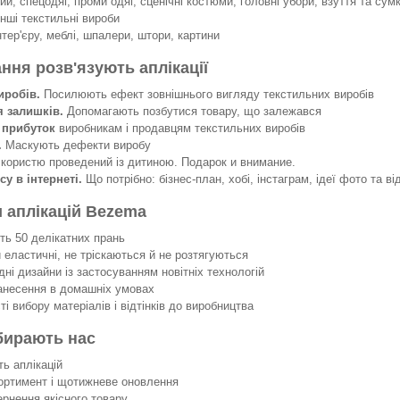
й, спецодяг, проми одяг, сценічні костюми, головні убори, взуття та сумк
інші текстильні вироби
нтер'єру, меблі, шпалери, штори, картини
ання розв'язують аплікації
иробів.
Посилюють ефект зовнішнього вигляду текстильних виробів
я залишків.
Допомагають позбутися товару, що залежався
 прибуток
виробникам і продавцям текстильних виробів
.
Маскують дефекти виробу
 користю проведений із дитиною. Подарок и внимание.
су в інтернеті.
Що потрібно: бізнес-план, хобі, інстаграм, ідеї фото та ві
 аплікацій Bezema
 50 делікатних прань
еластичні, не тріскаються й не розтягуються
ні дизайни із застосуванням новітніх технологій
несення в домашніх умовах
 вибору матеріалів і відтінків до виробництва
бирають нас
ть аплікацій
ортимент і щотижневе оновлення
ернення якісного товару