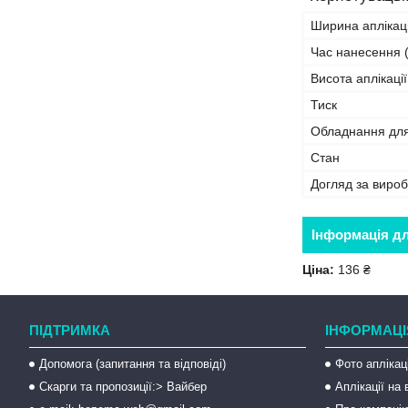
Ширина аплікаці
Час нанесення (
Висота аплікації
Тиск
Обладнання дл
Стан
Догляд за виро
Інформація д
Ціна:
136 ₴
ПІДТРИМКА
ІНФОРМАЦІ
Допомога (запитання та відповіді)
Фото аплікац
Скарги та пропозиції:> Вайбер
Аплікації на