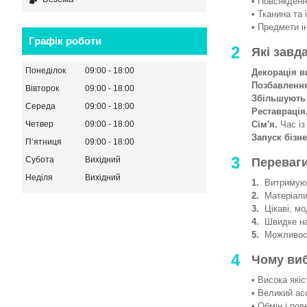
• Повсякденни
• Тканина та 
• Предмети і
Графік роботи
2
Які завд
Понеділок
09:00
18:00
Декорація в
Позбавленн
Вівторок
09:00
18:00
Збільшують
Середа
09:00
18:00
Реставрація
Сім'я.
Час із
Четвер
09:00
18:00
Запуск бізне
Пʼятниця
09:00
18:00
3
Субота
Вихідний
Переваги
Неділя
Вихідний
1.
Витримують
2.
Матеріали 
3.
Цікаві, мод
4.
Швидке на
5.
Можливості
4
Чому ви
• Висока якіс
• Великий ас
• Обмін і пов