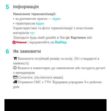
5
Інформація
Нанесення термоаплікації:
• за допомогою праски —
відео
• термопресом
відео
Характеристики та фото термоаплікації з еластичних
матеріалів
тут
Знаходьте будь-який дизайн в
Картинки
або
і відправляйте на
Вайбер
6
Як замовити
Визначити потрібний розмір та колір. (Усі стандартні в
наявності).
Вказати в коментарях до замовлення або погодити деталі
з менеджером
Сплатити. (післяплати немає)
Отримати СМС з ТТН. Відправка упродовж 3-х робочих
днів