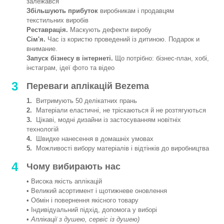
залежався
Збільшують прибуток
виробникам і продавцям
текстильних виробів
Реставрація.
Маскують дефекти виробу
Сім'я.
Час із користю проведений із дитиною. Подарок и
внимание.
Запуск бізнесу в інтернеті.
Що потрібно: бізнес-план, хобі,
інстаграм, ідеї фото та відео
3
Переваги аплікацій Bezema
1.
Витримують 50 делікатних прань
2.
Матеріали еластичні, не тріскаються й не розтягуються
3.
Цікаві, модні дизайни із застосуванням новітніх
технологій
4.
Швидке нанесення в домашніх умовах
5.
Можливості вибору матеріалів і відтінків до виробництва
4
Чому вибирають нас
• Висока якість аплікацій
• Великий асортимент і щотижневе оновлення
• Обмін і повернення якісного товару
• Індивідуальний підхід, допомога у виборі
•
Аплікації з душею, сервіс із душею)