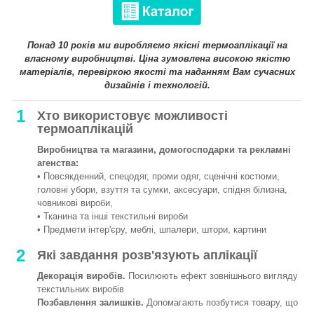
Понад 10 років ми виробляємо якісні термоаплікації на
власному виробництві. Ціна зумовлена високою якістю
матеріалів, перевіркою якості та наданням Вам сучасних
дизайнів і технологій.
1
Хто використовує можливості
термоаплікацій
Виробництва та магазини, домогосподарки та рекламні
агенства:
• Повсякденний, спецодяг, проми одяг, сценічні костюми,
головні убори, взуття та сумки, аксесуари, спідня білизна,
човникові вироби,
• Тканина та інші текстильні вироби
• Предмети інтер'єру, меблі, шпалери, штори, картини
2
Які завдання розв'язують аплікації
Декорація виробів.
Посилюють ефект зовнішнього вигляду
текстильних виробів
Позбавлення залишків.
Допомагають позбутися товару, що