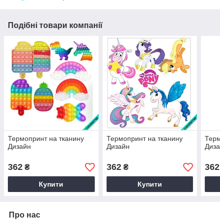
Подібні товари компанії
Термопринт на тканину
Термопринт на тканину
Терм
Дизайн
Дизайн
Диз
362
362
362
₴
₴
Купити
Купити
Про нас