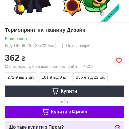
Термопринт на тканину Дизайн
В наявності
Код: DPL6028【25x22,9см】
Опт і роздріб
362
₴
Мінімальна сума замовлення на сайті — 450 ₴
272 ₴
від 2 шт.
181 ₴
від 8 шт.
136 ₴
від 22 шт.
Купити
або
Купити з
Що таке купити з Пром?