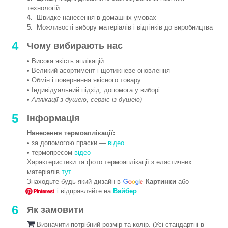
технологій
4.
Швидке нанесення в домашніх умовах
5.
Можливості вибору матеріалів і відтінків до виробництва
4
Чому вибирають нас
• Висока якість аплікацій
• Великий асортимент і щотижневе оновлення
• Обмін і повернення якісного товару
• Індивідуальний підхід, допомога у виборі
•
Аплікації з душею, сервіс із душею)
5
Інформація
Нанесення термоаплікації:
• за допомогою праски —
відео
• термопресом
відео
Характеристики та фото термоаплікації з еластичних
матеріалів
тут
Знаходьте будь-який дизайн в
Картинки
або
і відправляйте на
Вайбер
6
Як замовити
Визначити потрібний розмір та колір. (Усі стандартні в