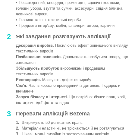
• Повсякденний, спецодяг, проми одяг, сценічні костюми,
головні убори, взуття та сумки, аксесуари, спідня білизна,
човникові вироби,
• Тканина та інші текстильні вироби
• Предмети інтер'єру, меблі, шпалери, штори, картини
2
Які завдання розв'язують аплікації
Декорація виробів.
Посилюють ефект зовнішнього вигляду
текстильних виробів
Позбавлення залишків.
Допомагають позбутися товару, що
залежався
Збільшують прибуток
виробникам і продавцям
текстильних виробів
Реставрація.
Маскують дефекти виробу
Сім'я.
Час із користю проведений із дитиною. Подарок и
внимание.
Запуск бізнесу в інтернеті.
Що потрібно: бізнес-план, хобі,
інстаграм, ідеї фото та відео
3
Переваги аплікацій Bezema
1.
Витримують 50 делікатних прань
2.
Матеріали еластичні, не тріскаються й не розтягуються
3.
Цікаві, модні дизайни із застосуванням новітніх