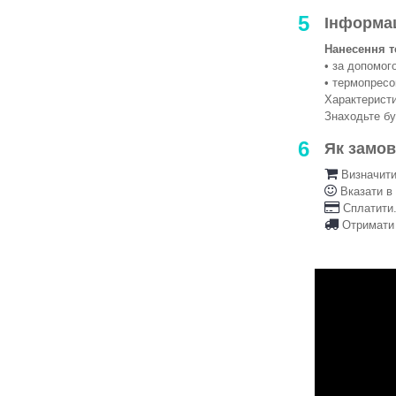
5
Інформа
Нанесення т
• за допомо
• термопрес
Характеристи
Знаходьте б
6
Як замо
Визначити 
Вказати в
Сплатити.
Отримати 