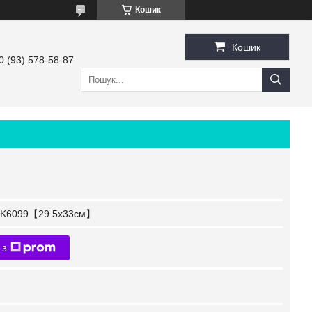
Кошик
Кошик
0 (93) 578-58-87
K6099【29.5x33см】
 з