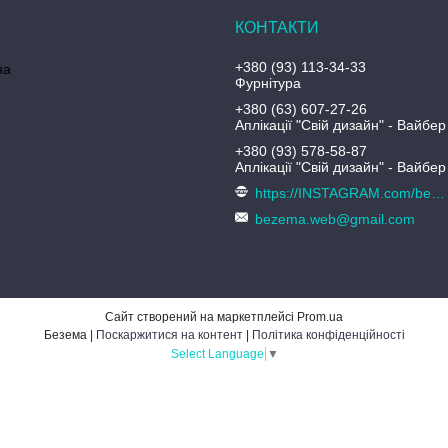
+380 (93) 113-34-33
на
Фурнітура
+380 (63) 607-27-26
Аплікації "Свій дизайн" - Вайбер
+380 (93) 578-58-87
Аплікації "Свій дизайн" - Вайбер
https://INSTAGRAM.com/bezema.com.ua
bezema.web@gmail.com
Сайт створений на маркетплейсі
Prom.ua
Безема |
Поскаржитися на контент
|
Політика конфіденційності
Select Language
▼