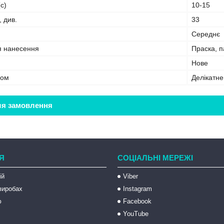
с)
10-15
, див.
33
Середнє
я нанесення
Праска, 
Нове
бом
Делікатн
ля замовлення
Я
СОЦІАЛЬНІ МЕРЕЖІ
ій
Viber
 виробах
Instagram
ю
Facebook
YouTube