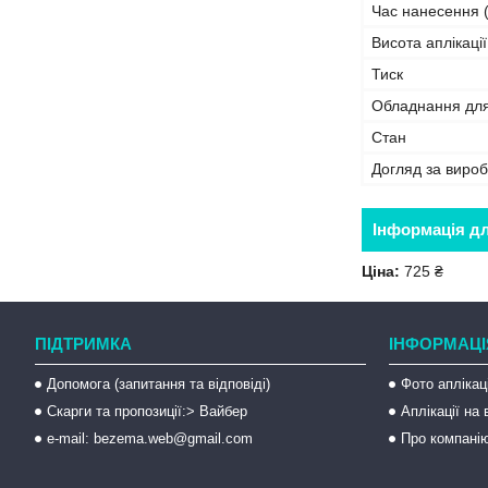
Час нанесення (
Висота аплікації
Тиск
Обладнання дл
Стан
Догляд за виро
Інформація д
Ціна:
725 ₴
ПІДТРИМКА
ІНФОРМАЦІ
Допомога (запитання та відповіді)
Фото аплікац
Скарги та пропозиції:> Вайбер
Аплікації на
e-mail: bezema.web@gmail.com
Про компані