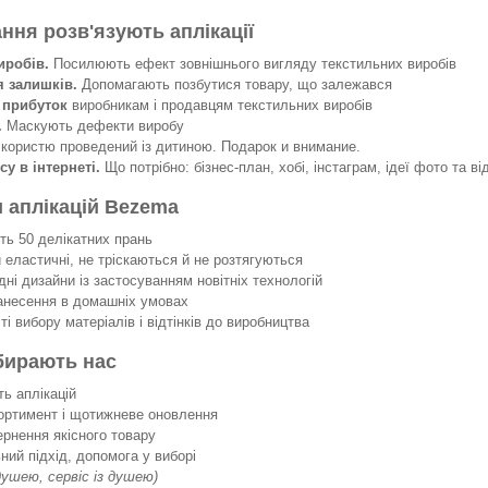
ання розв'язують аплікації
иробів.
Посилюють ефект зовнішнього вигляду текстильних виробів
я залишків.
Допомагають позбутися товару, що залежався
 прибуток
виробникам і продавцям текстильних виробів
.
Маскують дефекти виробу
 користю проведений із дитиною. Подарок и внимание.
су в інтернеті.
Що потрібно: бізнес-план, хобі, інстаграм, ідеї фото та ві
 аплікацій Bezema
 50 делікатних прань
еластичні, не тріскаються й не розтягуються
ні дизайни із застосуванням новітніх технологій
несення в домашніх умовах
 вибору матеріалів і відтінків до виробництва
бирають нас
ть аплікацій
ортимент і щотижневе оновлення
ернення якісного товару
ний підхід, допомога у виборі
 душею, сервіс із душею)