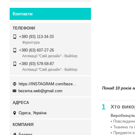
Контакти
+380 (93) 113-34-33
Фурнітура
+380 (63) 607-27-26
Аплікації "Свій дизайн" - Вайбер
+380 (93) 578-58-87
Аплікації "Свій дизайн" - Вайбер
https://INSTAGRAM.com/bezema.com.ua
Понад 10 років 
bezema.web@gmail.com
1
Хто вико
Одеса, Україна
Виробництва
• Повсякденни
• Тканина та 
• Предмети і
Безема