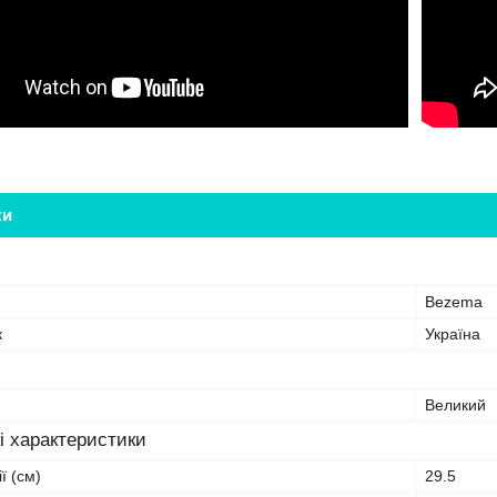
ки
Bezema
к
Україна
Великий
і характеристики
ї (см)
29.5