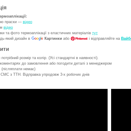
ція
ермоаплікації:
гою праски —
відео
ом
відео
ки та фото термоаплікації з еластичних матеріалів
тут
удь-який дизайн в
Картинки
або
і відправляйте на
Вайб
вити
потрібний розмір та колір. (Усі стандартні в наявності).
 коментарях до замовлення або погодити деталі з менеджером
 (післяплати немає)
СМС з ТТН. Відправка упродовж 3-х робочих днів