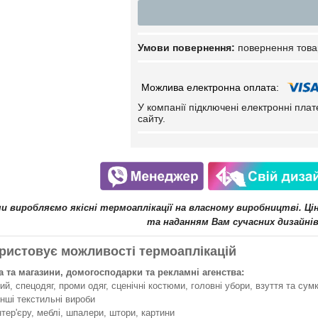
повернення това
У компанії підключені електронні пла
сайту.
ми виробляємо якісні термоаплікації на власному виробництві. Ц
та наданням Вам сучасних дизайнів
ристовує можливості термоаплікацій
 та магазини, домогосподарки та рекламні агенства:
й, спецодяг, проми одяг, сценічні костюми, головні убори, взуття та сумк
інші текстильні вироби
нтер'єру, меблі, шпалери, штори, картини