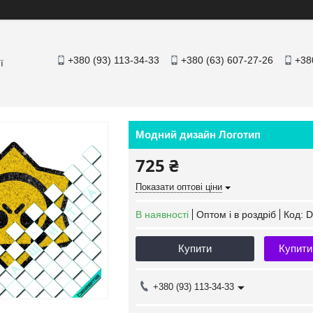
+380 (93) 113-34-33
+380 (63) 607-27-26
+38
ї
Модний дизайн Логотип
725 ₴
Показати оптові ціни
В наявності
Оптом і в роздріб
Код:
D
Купити
Купити
+380 (93) 113-34-33