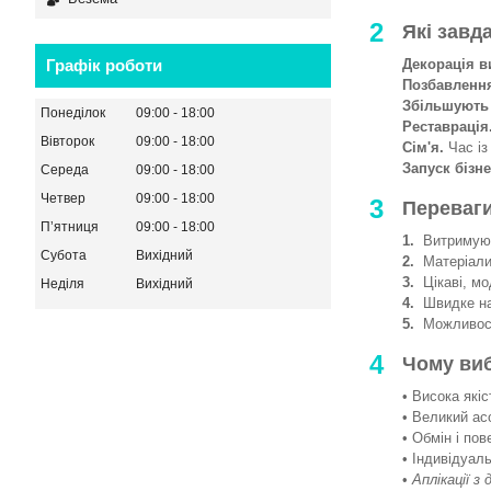
2
Які завд
Декорація в
Графік роботи
Позбавленн
Збільшують
Понеділок
09:00
18:00
Реставрація
Вівторок
09:00
18:00
Сім'я.
Час із
Запуск бізне
Середа
09:00
18:00
Четвер
09:00
18:00
3
Переваги
Пʼятниця
09:00
18:00
1.
Витримують
Субота
Вихідний
2.
Матеріали 
3.
Цікаві, мод
Неділя
Вихідний
4.
Швидке на
5.
Можливості
4
Чому ви
• Висока якіс
• Великий ас
• Обмін і пов
• Індивідуаль
•
Аплікації з