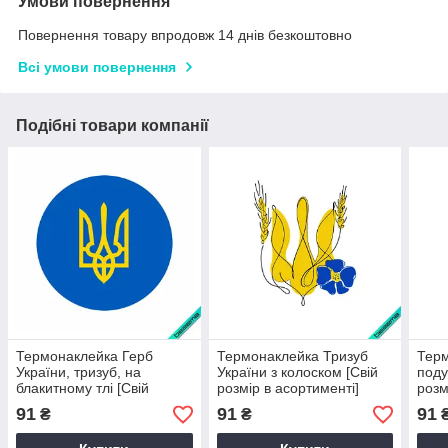
Умови повернення
Повернення товару впродовж 14 днів безкоштовно
Всі умови повернення
Подібні товари компанії
Термонаклейка Герб
Термонаклейка Тризуб
Терм
України, тризуб, на
України з колоском [Свій
поду
блакитному тлі [Свій
розмір в асортименті]
розм
розмір в асортименті]
асор
91
91
91
₴
₴