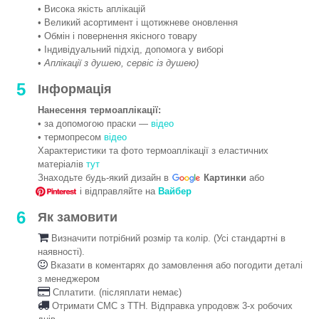
• Висока якість аплікацій
• Великий асортимент і щотижневе оновлення
• Обмін і повернення якісного товару
• Індивідуальний підхід, допомога у виборі
•
Аплікації з душею, сервіс із душею)
5
Інформація
Нанесення термоаплікації:
• за допомогою праски —
відео
• термопресом
відео
Характеристики та фото термоаплікації з еластичних
матеріалів
тут
Знаходьте будь-який дизайн в
Картинки
або
і відправляйте на
Вайбер
6
Як замовити
Визначити потрібний розмір та колір. (Усі стандартні в
наявності).
Вказати в коментарях до замовлення або погодити деталі
з менеджером
Сплатити. (післяплати немає)
Отримати СМС з ТТН. Відправка упродовж 3-х робочих