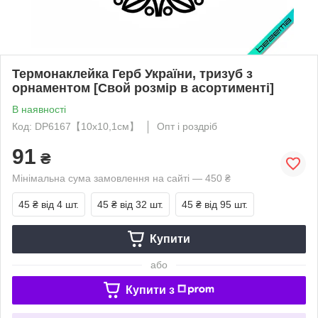
Термонаклейка Герб України, тризуб з
орнаментом [Свой розмір в асортименті]
В наявності
Код: DP6167【10x10,1см】
Опт і роздріб
91
₴
Мінімальна сума замовлення на сайті — 450 ₴
45 ₴
від 4 шт.
45 ₴
від 32 шт.
45 ₴
від 95 шт.
Купити
або
Купити з