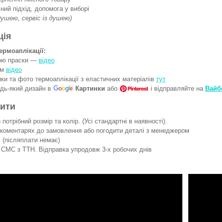
ний підхід, допомога у виборі
 душею, сервіс із душею)
ція
ермоаплікації:
гою праски —
відео
ом
відео
ки та фото термоаплікації з еластичних матеріалів
тут
удь-який дизайн в
Картинки
або
і відправляйте на
Вайб
вити
потрібний розмір та колір. (Усі стандартні в наявності).
 коментарях до замовлення або погодити деталі з менеджером
 (післяплати немає)
СМС з ТТН. Відправка упродовж 3-х робочих днів