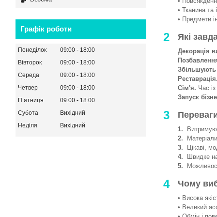
• Повсякденни
• Тканина та 
• Предмети і
Графік роботи
2
Які завд
Понеділок
09:00
18:00
Декорація в
Позбавленн
Вівторок
09:00
18:00
Збільшують
Середа
09:00
18:00
Реставрація
Сім'я.
Час із
Четвер
09:00
18:00
Запуск бізне
Пʼятниця
09:00
18:00
3
Субота
Вихідний
Переваги
Неділя
Вихідний
1.
Витримують
2.
Матеріали 
3.
Цікаві, мод
4.
Швидке на
5.
Можливості
4
Чому ви
• Висока якіс
• Великий ас
• Обмін і пов