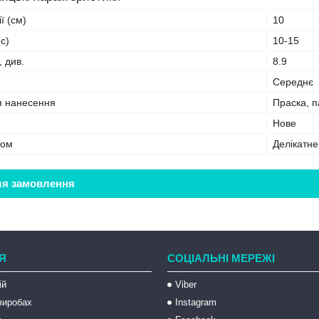
ї (см)
10
с)
10-15
, див.
8.9
Середнє
я нанесення
Праска, 
Нове
бом
Делікатн
ля замовлення
Я
СОЦІАЛЬНІ МЕРЕЖІ
ій
Viber
 виробах
Instagram