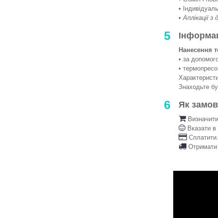
• Індивідуаль
•
Аплікації з
5
Інформа
Нанесення т
• за допомо
• термопрес
Характеристи
Знаходьте б
6
Як замо
Визначити 
Вказати в
Сплатити.
Отримати 