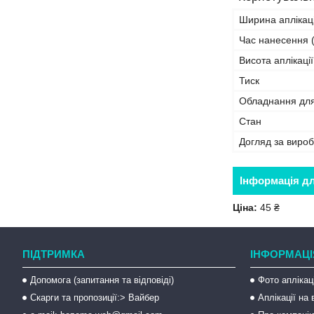
Ширина аплікаці
Час нанесення (
Висота аплікації
Тиск
Обладнання дл
Стан
Догляд за виро
Інформація д
Ціна:
45 ₴
ПІДТРИМКА
ІНФОРМАЦІ
Допомога (запитання та відповіді)
Фото аплікац
Скарги та пропозиції:> Вайбер
Аплікації на