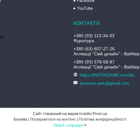
ю
Facebook
YouTube
+380 (93) 113-34-33
на
Фурнітура
+380 (63) 607-27-26
Аплікації "Свій дизайн" - Вайбер
+380 (93) 578-58-87
Аплікації "Свій дизайн" - Вайбер
https://INSTAGRAM.com/bezema.com.ua
bezema.web@gmail.com
Сайт створений на маркетплейсі
Prom.ua
Безема |
Поскаржитися на контент
|
Політика конфіденційності
Select Language
▼