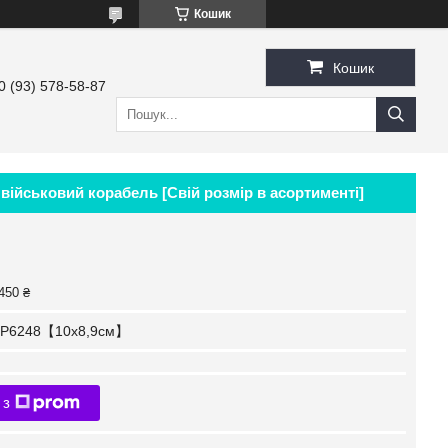
Кошик
Кошик
0 (93) 578-58-87
військовий корабель [Свій розмір в асортименті]
450 ₴
P6248【10x8,9см】
 з