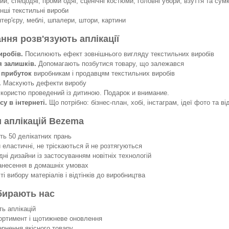
й, спецодяг, проми одяг, сценічні костюми, головні убори, взуття та сумк
інші текстильні вироби
нтер'єру, меблі, шпалери, штори, картини
ання розв'язують аплікації
иробів.
Посилюють ефект зовнішнього вигляду текстильних виробів
я залишків.
Допомагають позбутися товару, що залежався
 прибуток
виробникам і продавцям текстильних виробів
.
Маскують дефекти виробу
 користю проведений із дитиною. Подарок и внимание.
су в інтернеті.
Що потрібно: бізнес-план, хобі, інстаграм, ідеї фото та ві
 аплікацій Bezema
 50 делікатних прань
еластичні, не тріскаються й не розтягуються
ні дизайни із застосуванням новітніх технологій
несення в домашніх умовах
 вибору матеріалів і відтінків до виробництва
бирають нас
ть аплікацій
ортимент і щотижневе оновлення
ернення якісного товару