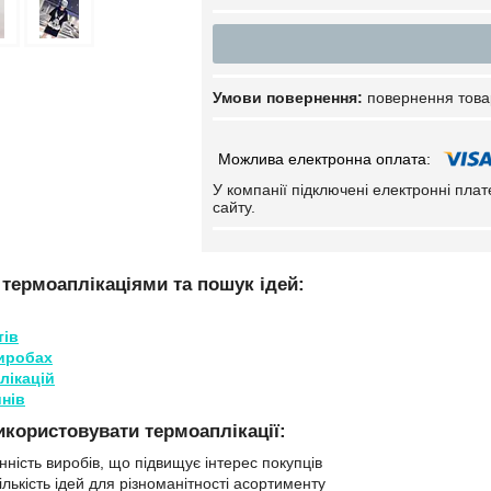
повернення това
У компанії підключені електронні пла
сайту.
 термоаплікаціями та пошук ідей:
тів
виробах
лікацій
нів
икористовувати термоаплікації:
нність виробів, що підвищує інтерес покупців
лькість ідей для різноманітності асортименту