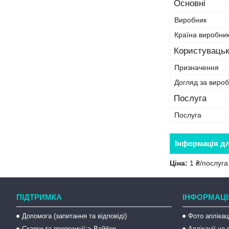
Основні
Виробник
Країна виробни
Користувацьк
Призначення
Догляд за виро
Послуга
Послуга
Інформація д
Ціна:
1 ₴/послуга
ПІДТРИМКА
ІНФОРМАЦІ
Допомога (запитання та відповіді)
Фото аплікац
Скарги та пропозиції:> Вайбер
Аплікації на