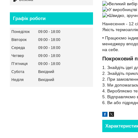
Великий вибір
У виробництві
Швидко, зручно
Графік роботи
Нанесення - 12 с
Якість термоаплі
Понеділок
09:00
18:00
• Працюємо індив
Вівторок
09:00
18:00
менеджеру вподоба
Середа
09:00
18:00
на себе.
Четвер
09:00
18:00
Покроковий п
Пʼятниця
09:00
18:00
1. Знайдіть ідеї 
Субота
Вихідний
2. Знайдіть прик
2. При замовленн
Неділя
Вихідний
3. Ми допомагаєм
4. Виробляємо те
5. Відправляємо 
6. Ви або підряд
Характеристи