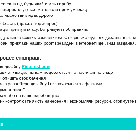
 ефектів під будь-який стиль виробу
 використовуються матеріали преміум класу
, якісно і виглядає дорого
/область (праска, термопрес)
кацій преміум класу. Витримують 50 праннів.
ідуально з кожним замовником. Створюємо будь-які дизайни в різн
ні приклади наших робіт і знайдені в інтернеті ідеї. Інші завданн
роцес співпраці:
для дизайну
Pinterest.com
лади аплікацій, які вам подобаються по посиланнях вище
і опишіть своє бачення
о з розробкою дизайну і визначаємося з ефектами
рмоаплікації
вам або на ваше виробництво
ник контролюєте якість нанесення і економлячи ресурси, отримуєте п
ки