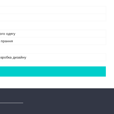
ого одягу
е прання
розробка дизайну