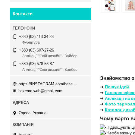
Контакти
+380 (93) 113-34-33
Фурнітура
+380 (63) 607-27-26
Аплікації "Свій дизайн" - Вайбер
+380 (93) 578-58-87
Аплікації "Свій дизайн" - Вайбер
Знайомство з
https://INSTAGRAM.com/bezema.com.ua
➜
Пошук ідей
bezema.web@gmail.com
➜
Галерея ефек
➜
Аплікації на 
➜
Фото термоап
➜
Каталог дизай
Одеса, Україна
Чому варто в
Підвищують ці
Необмежену кі
Безема