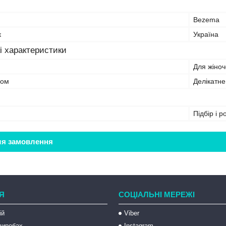
Bezema
к
Україна
і характеристики
Для жіноч
бом
Делікатн
Підбір і 
ля замовлення
Я
СОЦІАЛЬНІ МЕРЕЖІ
ій
Viber
 виробах
Instagram