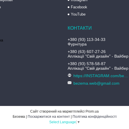
ю
Facebook
YouTube
+380 (93) 113-34-33
на
Фурнітура
+380 (63) 607-27-26
Аплікації "Свій дизайн" - Вайбер
+380 (93) 578-58-87
Аплікації "Свій дизайн" - Вайбер
https://INSTAGRAM.com/bezema.com.ua
bezema.web@gmail.com
Сайт створений на маркетплейсі
Prom.ua
Безема |
Поскаржитися на контент
|
Політика конфіденційності
Select Language
▼