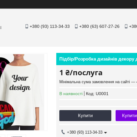
+380 (93) 113-34-33
+380 (63) 607-27-26
+38
ї
Підбір/Розробка дизайнів декору д
1 ₴/послуга
Мінімальна сума замовлення на сайті — 
В наявності
Код:
U0001
Купити
Купити
+380 (93) 113-34-33