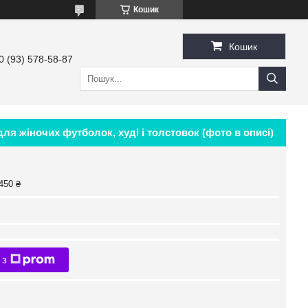
Кошик
Кошик
0 (93) 578-58-87
ля жіночих футболок, худі і толстовок (фото в описі)
450 ₴
 з