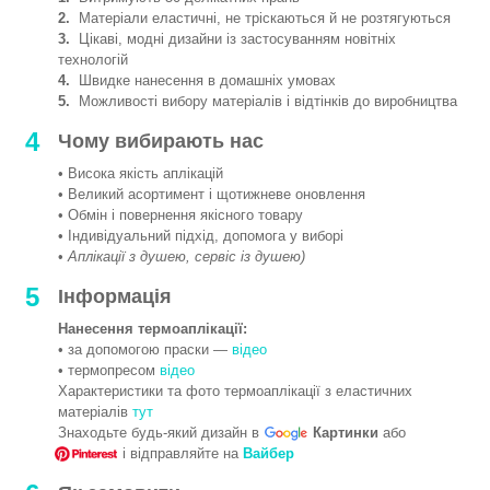
2.
Матеріали еластичні, не тріскаються й не розтягуються
3.
Цікаві, модні дизайни із застосуванням новітніх
технологій
4.
Швидке нанесення в домашніх умовах
5.
Можливості вибору матеріалів і відтінків до виробництва
4
Чому вибирають нас
• Висока якість аплікацій
• Великий асортимент і щотижневе оновлення
• Обмін і повернення якісного товару
• Індивідуальний підхід, допомога у виборі
•
Аплікації з душею, сервіс із душею)
5
Інформація
Нанесення термоаплікації:
• за допомогою праски —
відео
• термопресом
відео
Характеристики та фото термоаплікації з еластичних
матеріалів
тут
Знаходьте будь-який дизайн в
Картинки
або
і відправляйте на
Вайбер