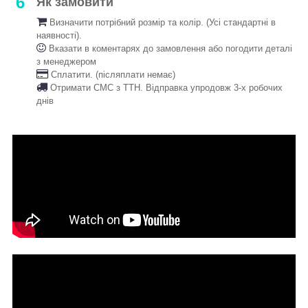
6
Як замовити
Визначити потрібний розмір та колір. (Усі стандартні в
наявності).
Вказати в коментарях до замовлення або погодити деталі
з менеджером
Сплатити. (післяплати немає)
Отримати СМС з ТТН. Відправка упродовж 3-х робочих
днів