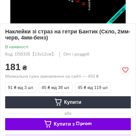
Наклейки зі страз на гетри Бантик (Скло, 2мм-
черв, 4мм-бенз)
В наявності
Код: DS0335【13x12см】
Опт і роздріб
181
₴
Мінімальна сума замовлення на сайті — 450 ₴
91 ₴
від 3 шт.
45 ₴
від 38 шт.
45 ₴
від 119 шт.
Купити
або
Купити з