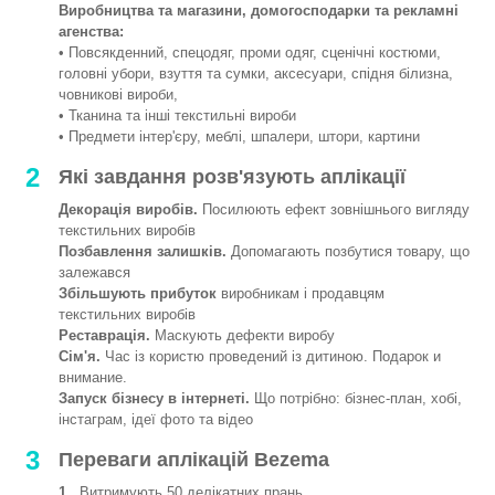
Виробництва та магазини, домогосподарки та рекламні
агенства:
• Повсякденний, спецодяг, проми одяг, сценічні костюми,
головні убори, взуття та сумки, аксесуари, спідня білизна,
човникові вироби,
• Тканина та інші текстильні вироби
• Предмети інтер'єру, меблі, шпалери, штори, картини
2
Які завдання розв'язують аплікації
Декорація виробів.
Посилюють ефект зовнішнього вигляду
текстильних виробів
Позбавлення залишків.
Допомагають позбутися товару, що
залежався
Збільшують прибуток
виробникам і продавцям
текстильних виробів
Реставрація.
Маскують дефекти виробу
Сім'я.
Час із користю проведений із дитиною. Подарок и
внимание.
Запуск бізнесу в інтернеті.
Що потрібно: бізнес-план, хобі,
інстаграм, ідеї фото та відео
3
Переваги аплікацій Bezema
1.
Витримують 50 делікатних прань