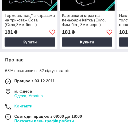
Термоаплікації зі стразами
Картинки зі страз на
Накл
на трикотаж Сова
пеньюари Квітка (Скло,
толс
(Скло,3мм-бенз.)
4мм-біл., 3мм-черв.)
орна
бенз
181
181
181
₴
₴
Купити
Купити
Про нас
63% позитивних з 52 відгуків за рік
Працює з 03.12.2011
м. Одеса
Одеса, Україна
Контакти
Сьогодні працює з 09:00 до 18:00
Показати весь графік роботи