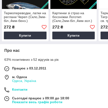
Термопереводки, латки на
Картинки зі страз на
Терм
реглани Череп (Скло,3мм-
босоніжки Логотип
Тигр
біл.,4мм-бенз.)
(Скло,2мм-біл.,4мм-зол.)
св. 
272
272
272
₴
₴
Купити
Купити
Про нас
63% позитивних з 52 відгуків за рік
Працює з 03.12.2011
м. Одеса
Одеса, Україна
Контакти
Сьогодні працює з 09:00 до 18:00
Показати весь графік роботи