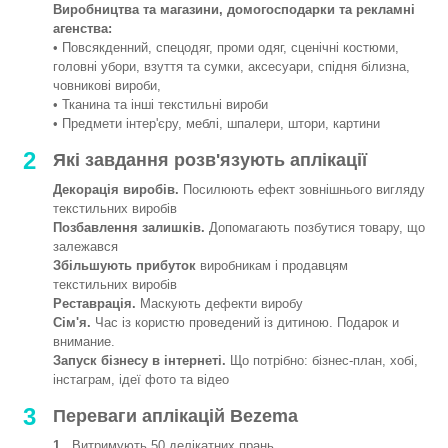
Виробництва та магазини, домогосподарки та рекламні
агенства:
• Повсякденний, спецодяг, проми одяг, сценічні костюми,
головні убори, взуття та сумки, аксесуари, спідня білизна,
човникові вироби,
• Тканина та інші текстильні вироби
• Предмети інтер'єру, меблі, шпалери, штори, картини
2
Які завдання розв'язують аплікації
Декорація виробів.
Посилюють ефект зовнішнього вигляду
текстильних виробів
Позбавлення залишків.
Допомагають позбутися товару, що
залежався
Збільшують прибуток
виробникам і продавцям
текстильних виробів
Реставрація.
Маскують дефекти виробу
Сім'я.
Час із користю проведений із дитиною. Подарок и
внимание.
Запуск бізнесу в інтернеті.
Що потрібно: бізнес-план, хобі,
інстаграм, ідеї фото та відео
3
Переваги аплікацій Bezema
1.
Витримують 50 делікатних прань