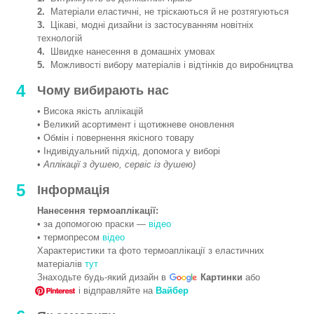
2.
Матеріали еластичні, не тріскаються й не розтягуються
3.
Цікаві, модні дизайни із застосуванням новітніх
технологій
4.
Швидке нанесення в домашніх умовах
5.
Можливості вибору матеріалів і відтінків до виробництва
4
Чому вибирають нас
• Висока якість аплікацій
• Великий асортимент і щотижневе оновлення
• Обмін і повернення якісного товару
• Індивідуальний підхід, допомога у виборі
•
Аплікації з душею, сервіс із душею)
5
Інформація
Нанесення термоаплікації:
• за допомогою праски —
відео
• термопресом
відео
Характеристики та фото термоаплікації з еластичних
матеріалів
тут
Знаходьте будь-який дизайн в
Картинки
або
і відправляйте на
Вайбер