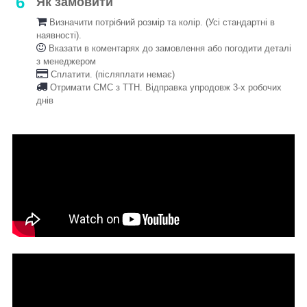
6
Як замовити
Визначити потрібний розмір та колір. (Усі стандартні в
наявності).
Вказати в коментарях до замовлення або погодити деталі
з менеджером
Сплатити. (післяплати немає)
Отримати СМС з ТТН. Відправка упродовж 3-х робочих
днів