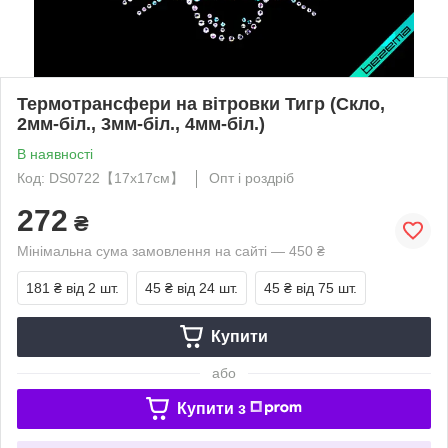
Термотрансфери на вітровки Тигр (Скло,
2мм-біл., 3мм-біл., 4мм-біл.)
В наявності
Код: DS0722【17x17см】
Опт і роздріб
272
₴
Мінімальна сума замовлення на сайті — 450 ₴
181 ₴
від 2 шт.
45 ₴
від 24 шт.
45 ₴
від 75 шт.
Купити
або
Купити з