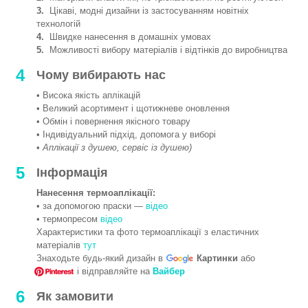
3.
Цікаві, модні дизайни із застосуванням новітніх
технологій
4.
Швидке нанесення в домашніх умовах
5.
Можливості вибору матеріалів і відтінків до виробництва
4
Чому вибирають нас
• Висока якість аплікацій
• Великий асортимент і щотижневе оновлення
• Обмін і повернення якісного товару
• Індивідуальний підхід, допомога у виборі
•
Аплікації з душею, сервіс із душею)
5
Інформація
Нанесення термоаплікації:
• за допомогою праски —
відео
• термопресом
відео
Характеристики та фото термоаплікації з еластичних
матеріалів
тут
Знаходьте будь-який дизайн в
Картинки
або
і відправляйте на
Вайбер
6
Як замовити