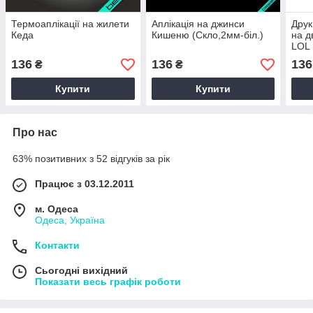
Термоаплікації на жилети
Аплікація на джинси
Дру
Кеда
Кишеню (Скло,2мм-біл.)
на д
LOL
136
136
136
₴
₴
Купити
Купити
Про нас
63% позитивних з 52 відгуків за рік
Працює з 03.12.2011
м. Одеса
Одеса, Україна
Контакти
Сьогодні вихідний
Показати весь графік роботи