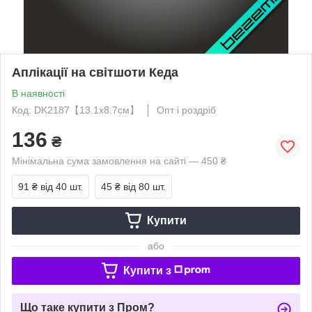
Аплікації на світшоти Кеда
В наявності
Код: DK2187【13.1x8.7см】
Опт і роздріб
136
₴
Мінімальна сума замовлення на сайті — 450 ₴
91 ₴
від 40 шт.
45 ₴
від 80 шт.
Купити
або
Купити з
Що таке купити з Пром?