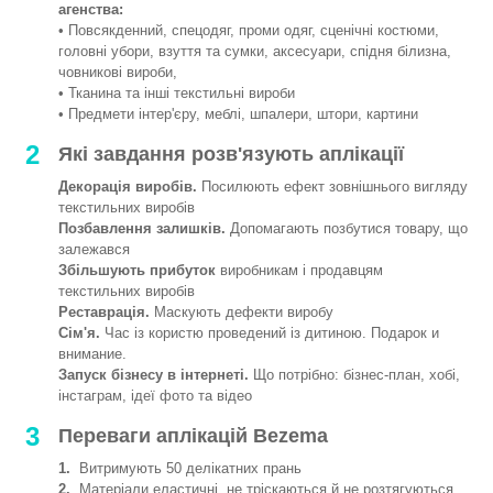
агенства:
• Повсякденний, спецодяг, проми одяг, сценічні костюми,
головні убори, взуття та сумки, аксесуари, спідня білизна,
човникові вироби,
• Тканина та інші текстильні вироби
• Предмети інтер'єру, меблі, шпалери, штори, картини
2
Які завдання розв'язують аплікації
Декорація виробів.
Посилюють ефект зовнішнього вигляду
текстильних виробів
Позбавлення залишків.
Допомагають позбутися товару, що
залежався
Збільшують прибуток
виробникам і продавцям
текстильних виробів
Реставрація.
Маскують дефекти виробу
Сім'я.
Час із користю проведений із дитиною. Подарок и
внимание.
Запуск бізнесу в інтернеті.
Що потрібно: бізнес-план, хобі,
інстаграм, ідеї фото та відео
3
Переваги аплікацій Bezema
1.
Витримують 50 делікатних прань
2.
Матеріали еластичні, не тріскаються й не розтягуються