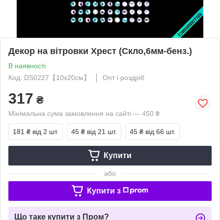
Декор на вітровки Хрест (Скло,6мм-бенз.)
В наявності
Код: DS0227【10x20см】
Опт і роздріб
317
₴
Мінімальна сума замовлення на сайті — 450 ₴
181 ₴
від 2 шт.
45 ₴
від 21 шт.
45 ₴
від 66 шт.
Купити
або
Купити з
Що таке купити з Пром?