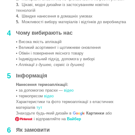
3.
Цікаві, модні дизайни із застосуванням новітніх
технологій
4.
Швидке нанесення в домашніх умовах
5.
Можливості вибору матеріалів і відтінків до виробництва
4
Чому вибирають нас
• Висока якість аплікацій
• Великий асортимент і щотижневе оновлення
• Обмін і повернення якісного товару
• Індивідуальний підхід, допомога у виборі
•
Аплікації з душею, сервіс із душею)
5
Інформація
Нанесення термоаплікації:
• за допомогою праски —
відео
• термопресом
відео
Характеристики та фото термоаплікації з еластичних
матеріалів
тут
Знаходьте будь-який дизайн в
Картинки
або
і відправляйте на
Вайбер
6
Як замовити