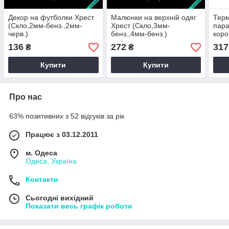
Декор на футболки Хрест
Малюнки на верхній одяг
Терм
(Скло,2мм-бенз.,2мм-
Хрест (Скло,3мм-
пара
черв.)
бенз.,4мм-бенз.)
коро
136
272
317
₴
₴
Купити
Купити
Про нас
63% позитивних з 52 відгуків за рік
Працює з 03.12.2011
м. Одеса
Одеса, Україна
Контакти
Сьогодні вихідний
Показати весь графік роботи