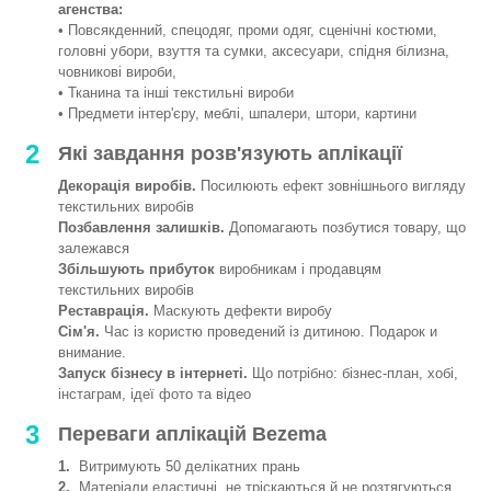
агенства:
• Повсякденний, спецодяг, проми одяг, сценічні костюми,
головні убори, взуття та сумки, аксесуари, спідня білизна,
човникові вироби,
• Тканина та інші текстильні вироби
• Предмети інтер'єру, меблі, шпалери, штори, картини
2
Які завдання розв'язують аплікації
Декорація виробів.
Посилюють ефект зовнішнього вигляду
текстильних виробів
Позбавлення залишків.
Допомагають позбутися товару, що
залежався
Збільшують прибуток
виробникам і продавцям
текстильних виробів
Реставрація.
Маскують дефекти виробу
Сім'я.
Час із користю проведений із дитиною. Подарок и
внимание.
Запуск бізнесу в інтернеті.
Що потрібно: бізнес-план, хобі,
інстаграм, ідеї фото та відео
3
Переваги аплікацій Bezema
1.
Витримують 50 делікатних прань
2.
Матеріали еластичні, не тріскаються й не розтягуються