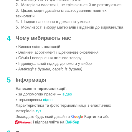
2.
Матеріали еластичні, не тріскаються й не розтягуються
3.
Цікаві, модні дизайни із застосуванням новітніх
технологій
4.
Швидке нанесення в домашніх умовах
5.
Можливості вибору матеріалів і відтінків до виробництва
4
Чому вибирають нас
• Висока якість аплікацій
• Великий асортимент і щотижневе оновлення
• Обмін і повернення якісного товару
• Індивідуальний підхід, допомога у виборі
•
Аплікації з душею, сервіс із душею)
5
Інформація
Нанесення термоаплікації:
• за допомогою праски —
відео
• термопресом
відео
Характеристики та фото термоаплікації з еластичних
матеріалів
тут
Знаходьте будь-який дизайн в
Картинки
або
і відправляйте на
Вайбер