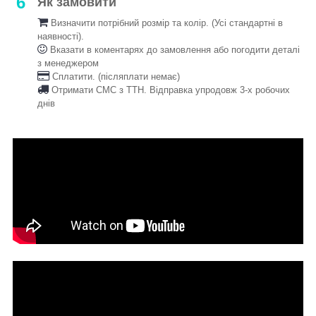
6
Як замовити
Визначити потрібний розмір та колір. (Усі стандартні в
наявності).
Вказати в коментарях до замовлення або погодити деталі
з менеджером
Сплатити. (післяплати немає)
Отримати СМС з ТТН. Відправка упродовж 3-х робочих
днів