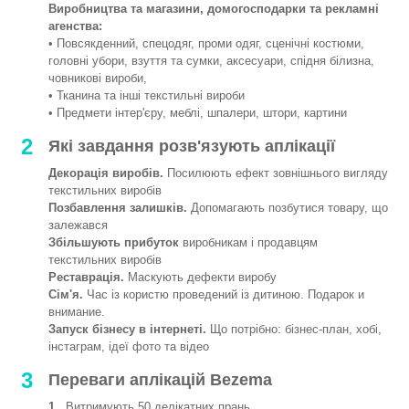
Виробництва та магазини, домогосподарки та рекламні
агенства:
• Повсякденний, спецодяг, проми одяг, сценічні костюми,
головні убори, взуття та сумки, аксесуари, спідня білизна,
човникові вироби,
• Тканина та інші текстильні вироби
• Предмети інтер'єру, меблі, шпалери, штори, картини
2
Які завдання розв'язують аплікації
Декорація виробів.
Посилюють ефект зовнішнього вигляду
текстильних виробів
Позбавлення залишків.
Допомагають позбутися товару, що
залежався
Збільшують прибуток
виробникам і продавцям
текстильних виробів
Реставрація.
Маскують дефекти виробу
Сім'я.
Час із користю проведений із дитиною. Подарок и
внимание.
Запуск бізнесу в інтернеті.
Що потрібно: бізнес-план, хобі,
інстаграм, ідеї фото та відео
3
Переваги аплікацій Bezema
1.
Витримують 50 делікатних прань