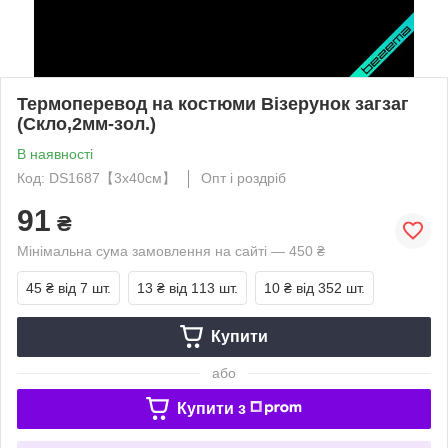
Термоперевод на костюми Візерунок загзаг
(Скло,2мм-зол.)
В наявності
Код: DS1687【3x40см】
Опт і роздріб
91
₴
Мінімальна сума замовлення на сайті — 450 ₴
45 ₴
від 7 шт.
13 ₴
від 113 шт.
10 ₴
від 352 шт.
Купити
або
Купити з