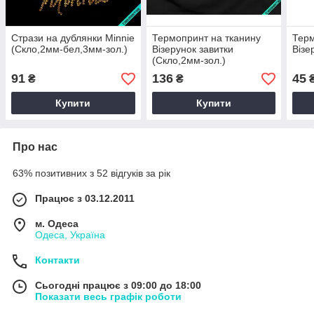
Стрази на дублянки Minnie
Термопринт на тканину
Терм
(Скло,2мм-бел,3мм-зол.)
Візерунок завитки
Візе
(Скло,2мм-зол.)
91
136
45
₴
₴
Купити
Купити
Про нас
63% позитивних з 52 відгуків за рік
Працює з 03.12.2011
м. Одеса
Одеса, Україна
Контакти
Сьогодні працює з 09:00 до 18:00
Показати весь графік роботи