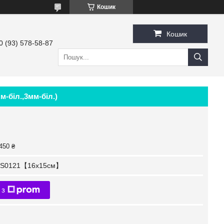
Кошик
Кошик
0 (93) 578-58-87
м-біл.,3мм-біл.)
450 ₴
S0121【16x15см】
 з