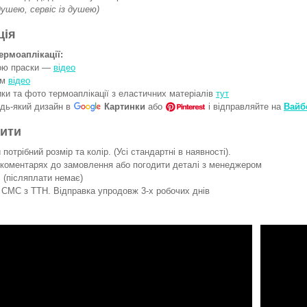
 душею, сервіс із душею)
ція
ермоаплікації:
гою праски —
відео
ом
відео
ки та фото термоаплікації з еластичних матеріалів
тут
удь-який дизайн в
Картинки
або
і відправляйте на
Вайб
вити
потрібний розмір та колір. (Усі стандартні в наявності).
 коментарях до замовлення або погодити деталі з менеджером
 (післяплати немає)
СМС з ТТН. Відправка упродовж 3-х робочих днів