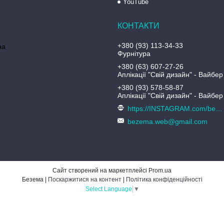
YouTube
+380 (93) 113-34-33
на
Фурнітура
+380 (63) 607-27-26
Аплікації "Свій дизайн" - Вайбер
+380 (93) 578-58-87
Аплікації "Свій дизайн" - Вайбер
https://INSTAGRAM.com/bezema.com.ua
bezema.web@gmail.com
Сайт створений на маркетплейсі
Prom.ua
Безема |
Поскаржитися на контент
|
Політика конфіденційності
Select Language
▼