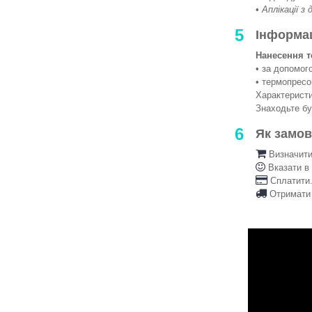
•
Аплікації з
5
Інформа
Нанесення т
• за допомо
• термопрес
Характеристи
Знаходьте б
6
Як замо
Визначити 
Вказати в
Сплатити.
Отримати 