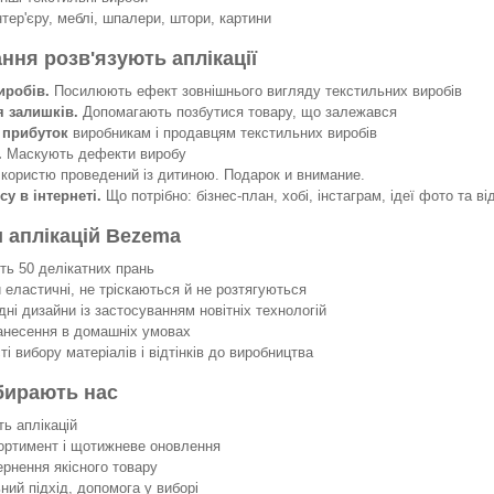
нтер'єру, меблі, шпалери, штори, картини
ання розв'язують аплікації
иробів.
Посилюють ефект зовнішнього вигляду текстильних виробів
я залишків.
Допомагають позбутися товару, що залежався
 прибуток
виробникам і продавцям текстильних виробів
.
Маскують дефекти виробу
 користю проведений із дитиною. Подарок и внимание.
су в інтернеті.
Що потрібно: бізнес-план, хобі, інстаграм, ідеї фото та ві
 аплікацій Bezema
 50 делікатних прань
еластичні, не тріскаються й не розтягуються
ні дизайни із застосуванням новітніх технологій
несення в домашніх умовах
 вибору матеріалів і відтінків до виробництва
бирають нас
ть аплікацій
ортимент і щотижневе оновлення
ернення якісного товару
ний підхід, допомога у виборі