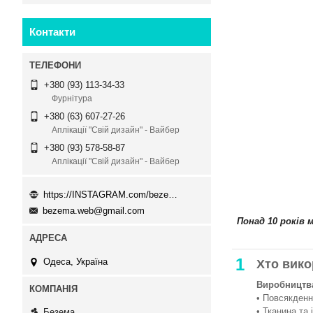
Контакти
+380 (93) 113-34-33
Фурнітура
+380 (63) 607-27-26
Аплікації "Свій дизайн" - Вайбер
+380 (93) 578-58-87
Аплікації "Свій дизайн" - Вайбер
https://INSTAGRAM.com/bezema.com.ua
bezema.web@gmail.com
Понад 10 років 
1
Одеса, Україна
Хто вико
Виробництва
• Повсякденни
• Тканина та 
Безема