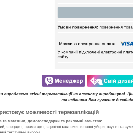
повернення това
У компанії підключені електронні пла
сайту.
ми виробляємо якісні термоаплікації на власному виробництві. Ц
та наданням Вам сучасних дизайнів
ристовує можливості термоаплікацій
 та магазини, домогосподарки та рекламні агенства:
й, спецодяг, проми одяг, сценічні костюми, головні убори, взуття та сумк
інші текстильні вироби