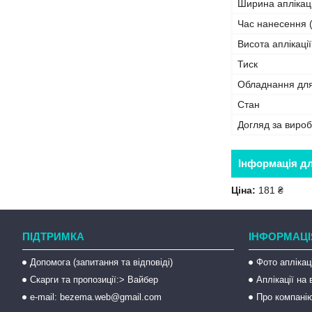
Ширина аплікаці
Час нанесення (
Висота аплікації
Тиск
Обладнання дл
Стан
Догляд за виро
Інформація д
Ціна:
181 ₴
ПІДТРИМКА
ІНФОРМАЦІ
Допомога (запитання та відповіді)
Фото аплікац
Скарги та пропозиції:> Вайбер
Аплікації на
e-mail: bezema.web@gmail.com
Про компані