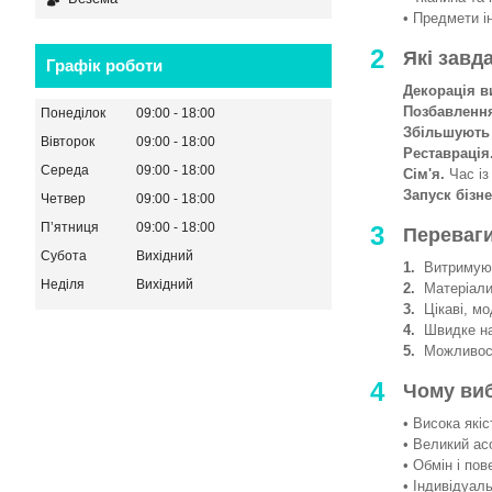
• Предмети і
2
Які завд
Графік роботи
Декорація в
Позбавленн
Понеділок
09:00
18:00
Збільшують
Вівторок
09:00
18:00
Реставрація
Середа
09:00
18:00
Сім'я.
Час із
Запуск бізне
Четвер
09:00
18:00
Пʼятниця
09:00
18:00
3
Переваги
Субота
Вихідний
1.
Витримують
Неділя
Вихідний
2.
Матеріали 
3.
Цікаві, мод
4.
Швидке на
5.
Можливості
4
Чому ви
• Висока якіс
• Великий ас
• Обмін і пов
• Індивідуаль