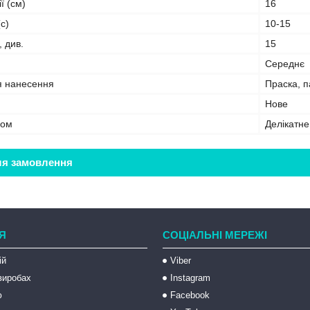
ї (см)
16
с)
10-15
, див.
15
Середнє
я нанесення
Праска, 
Нове
бом
Делікатн
ля замовлення
Я
СОЦІАЛЬНІ МЕРЕЖІ
ій
Viber
 виробах
Instagram
ю
Facebook