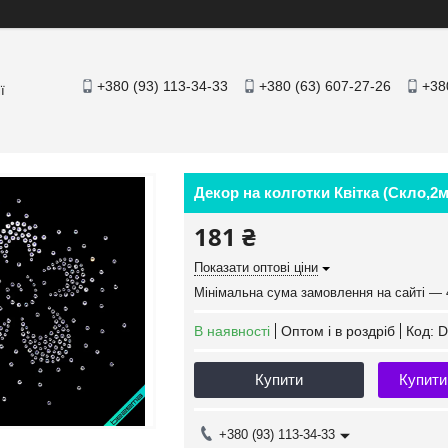
+380 (93) 113-34-33
+380 (63) 607-27-26
+38
ї
Декор на колготки Квітка (Скло,2м
181 ₴
Показати оптові ціни
Мінімальна сума замовлення на сайті — 
В наявності
Оптом і в роздріб
Код:
D
Купити
Купити
+380 (93) 113-34-33