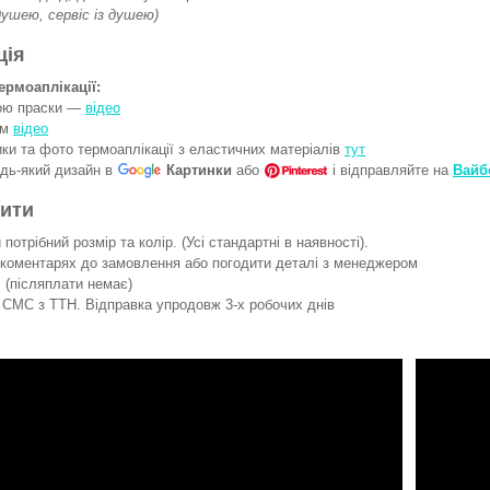
 душею, сервіс із душею)
ція
ермоаплікації:
гою праски —
відео
ом
відео
ки та фото термоаплікації з еластичних матеріалів
тут
удь-який дизайн в
Картинки
або
і відправляйте на
Вайб
вити
потрібний розмір та колір. (Усі стандартні в наявності).
 коментарях до замовлення або погодити деталі з менеджером
 (післяплати немає)
СМС з ТТН. Відправка упродовж 3-х робочих днів