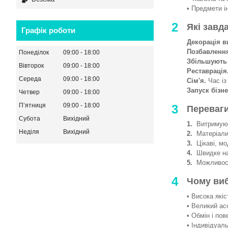
• Предмети і
2
Які завд
Графік роботи
Декорація в
Позбавленн
Понеділок
09:00
18:00
Збільшують
Вівторок
09:00
18:00
Реставрація
Середа
09:00
18:00
Сім'я.
Час із
Запуск бізне
Четвер
09:00
18:00
Пʼятниця
09:00
18:00
3
Переваги
Субота
Вихідний
1.
Витримують
Неділя
Вихідний
2.
Матеріали 
3.
Цікаві, мод
4.
Швидке на
5.
Можливості
4
Чому ви
• Висока якіс
• Великий ас
• Обмін і пов
• Індивідуаль