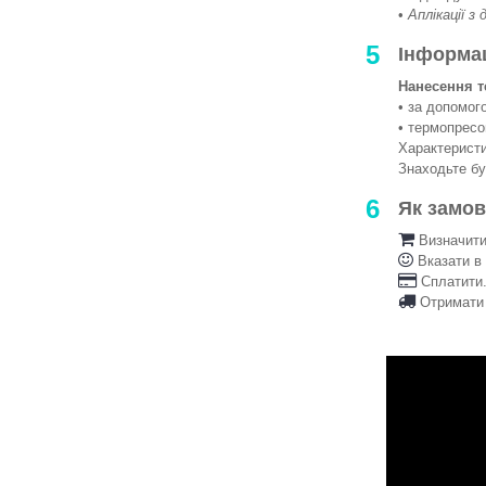
•
Аплікації з
5
Інформа
Нанесення т
• за допомо
• термопрес
Характеристи
Знаходьте б
6
Як замо
Визначити 
Вказати в
Сплатити.
Отримати 