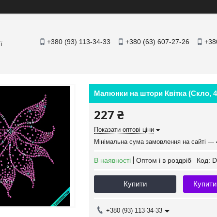
+380 (93) 113-34-33
+380 (63) 607-27-26
+38
ї
Малюнки на штори Квітка (Скло, 4
227 ₴
Показати оптові ціни
Мінімальна сума замовлення на сайті — 
В наявності
Оптом і в роздріб
Код:
D
Купити
Купити
+380 (93) 113-34-33