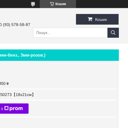
Кошик
Кошик
0 (93) 578-58-87
мм-бенз., 3мм-розов.)
450 ₴
S0273【18x21см】
 з