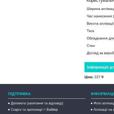
Користувальн
Ширина аплікаці
Час нанесення (
Висота аплікації
Тиск
Обладнання дл
Стан
Догляд за виро
Інформація д
Ціна:
227 ₴
ПІДТРИМКА
ІНФОРМАЦІ
Допомога (запитання та відповіді)
Фото аплікац
Скарги та пропозиції:> Вайбер
Аплікації на