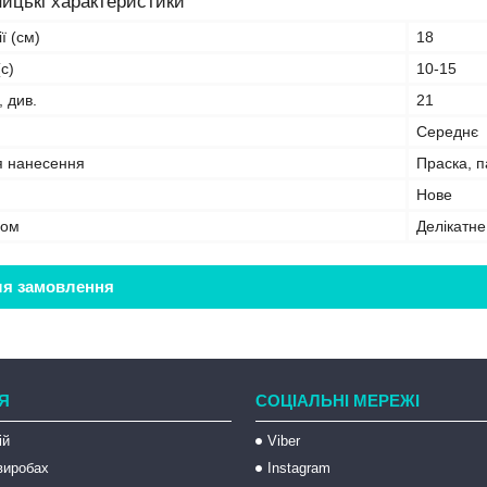
ицькі характеристики
ї (см)
18
с)
10-15
, див.
21
Середнє
я нанесення
Праска, 
Нове
бом
Делікатн
ля замовлення
Я
СОЦІАЛЬНІ МЕРЕЖІ
ій
Viber
 виробах
Instagram