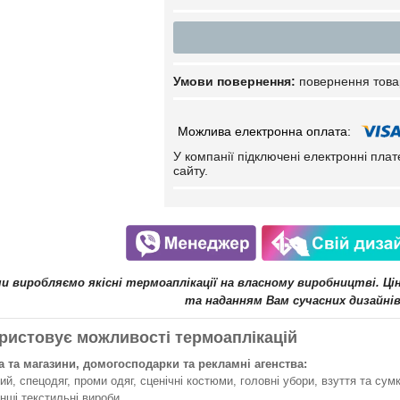
повернення това
У компанії підключені електронні пла
сайту.
ми виробляємо якісні термоаплікації на власному виробництві. Ц
та наданням Вам сучасних дизайнів
ристовує можливості термоаплікацій
 та магазини, домогосподарки та рекламні агенства:
й, спецодяг, проми одяг, сценічні костюми, головні убори, взуття та сумк
інші текстильні вироби