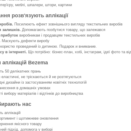
нтер'єру, меблі, шпалери, штори, картини
ання розв'язують аплікації
иробів.
Посилюють ефект зовнішнього вигляду текстильних виробів
я залишків.
Допомагають позбутися товару, що залежався
 прибуток
виробникам і продавцям текстильних виробів
.
Маскують дефекти виробу
 користю проведений із дитиною. Подарок и внимание.
су в інтернеті.
Що потрібно: бізнес-план, хобі, інстаграм, ідеї фото та ві
 аплікацій Bezema
 50 делікатних прань
еластичні, не тріскаються й не розтягуються
ні дизайни із застосуванням новітніх технологій
несення в домашніх умовах
 вибору матеріалів і відтінків до виробництва
бирають нас
ть аплікацій
ортимент і щотижневе оновлення
ернення якісного товару
ний підхід, допомога у виборі