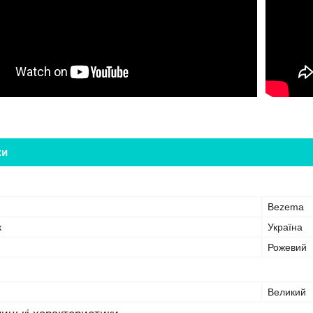
ки
Bezema
к
Україна
Рожевий
Великий