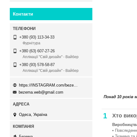
Контакти
+380 (93) 113-34-33
Фурнітура
+380 (63) 607-27-26
Аплікації "Свій дизайн" - Вайбер
+380 (93) 578-58-87
Аплікації "Свій дизайн" - Вайбер
https://INSTAGRAM.com/bezema.com.ua
bezema.web@gmail.com
Понад 10 років 
1
Одеса, Україна
Хто вико
Виробництва
• Повсякденни
• Тканина та 
Безема