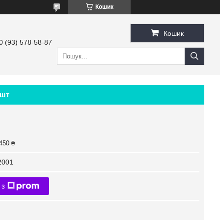
Кошик
Кошик
0 (93) 578-58-87
 шт
450 ₴
2001
 з