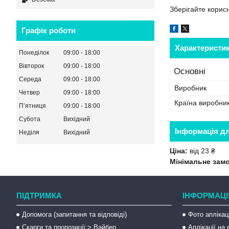
Зберігайте корис
Графік роботи
Характеристи
Понеділок
09:00
18:00
Вівторок
09:00
18:00
Основні
Середа
09:00
18:00
Виробник
Четвер
09:00
18:00
Країна виробни
Пʼятниця
09:00
18:00
Субота
Вихідний
Інформація д
Неділя
Вихідний
Ціна:
від 23 ₴
Мінімальне зам
ПІДТРИМКА
ІНФОРМАЦІ
Допомога (запитання та відповіді)
Фото аплікац
Скарги та пропозиції:> Вайбер
Аплікації на