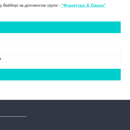
 у Вайбері за допомогою групи -
"Фурнітура ⚓️ Одеса"
а