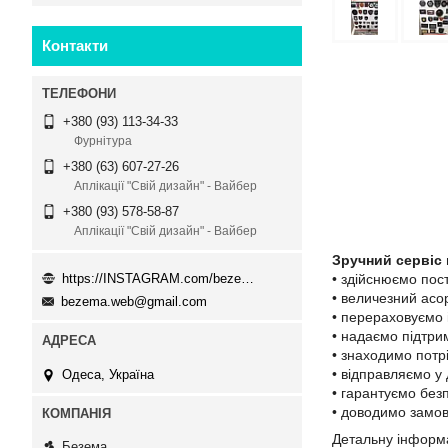
Контакти
+380 (93) 113-34-33
Фурнітура
+380 (63) 607-27-26
Аплікації "Свій дизайн" - Вайбер
+380 (93) 578-58-87
Аплікації "Свій дизайн" - Вайбер
Зручний сервіс 
https://INSTAGRAM.com/bezema.com.ua
• здійснюємо пост
• величезний асо
bezema.web@gmail.com
• перераховуємо 
• надаємо підтри
• знаходимо потр
• відправляємо у
Одеса, Україна
• гарантуємо без
• доводимо замов
Детальну інформа
Безема