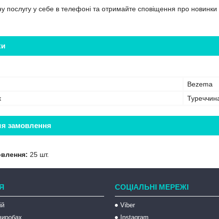
ну послугу у себе в телефоні та отримайте сповіщення про новинки
ки
Bezema
к
Туреччин
ля замовлення
овлення:
25 шт.
Я
СОЦІАЛЬНІ МЕРЕЖІ
ій
Viber
 виробах
Instagram