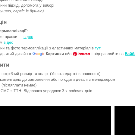
ний підхід, допомога у виборі
 душею, сервіс із душею)
ція
ермоаплікації:
гою праски —
відео
ом
відео
ки та фото термоаплікації з еластичних матеріалів
тут
удь-який дизайн в
Картинки
або
і відправляйте на
Вайб
вити
потрібний розмір та колір. (Усі стандартні в наявності).
 коментарях до замовлення або погодити деталі з менеджером
 (післяплати немає)
СМС з ТТН. Відправка упродовж 3-х робочих днів