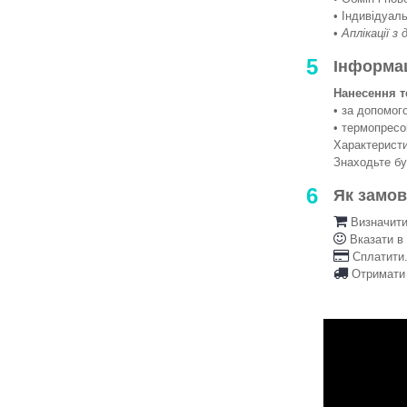
• Індивідуаль
•
Аплікації з
5
Інформа
Нанесення т
• за допомо
• термопрес
Характеристи
Знаходьте б
6
Як замо
Визначити 
Вказати в
Сплатити.
Отримати 