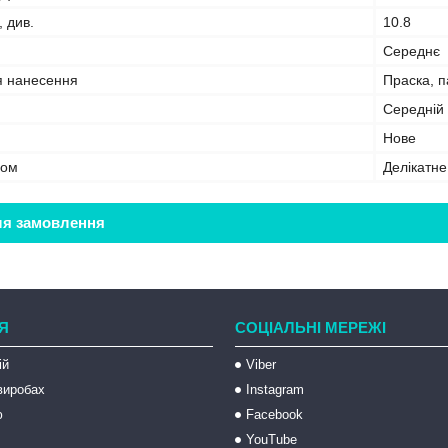
, див.
10.8
Середнє
я нанесення
Праска, 
Середній
Нове
бом
Делікатн
ля замовлення
Я
СОЦІАЛЬНІ МЕРЕЖІ
ій
Viber
 виробах
Instagram
ю
Facebook
YouTube