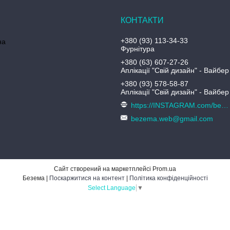
+380 (93) 113-34-33
на
Фурнітура
+380 (63) 607-27-26
Аплікації "Свій дизайн" - Вайбер
+380 (93) 578-58-87
Аплікації "Свій дизайн" - Вайбер
https://INSTAGRAM.com/bezema.com.ua
bezema.web@gmail.com
Сайт створений на маркетплейсі
Prom.ua
Безема |
Поскаржитися на контент
|
Політика конфіденційності
Select Language
▼