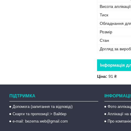
Висота аплікації
Тиск
Обладнання дл
Розмір
Стан
Догляд за виро
Інформація д
Ціна:
91 ₴
ПІДТРИМКА
ІНФОРМАЦІ
Допомога (запитання та відповіді)
Фото аплікац
Скарги та пропозиції:> Вайбер
Аплікації на
e-mail: bezema.web@gmail.com
Про компані