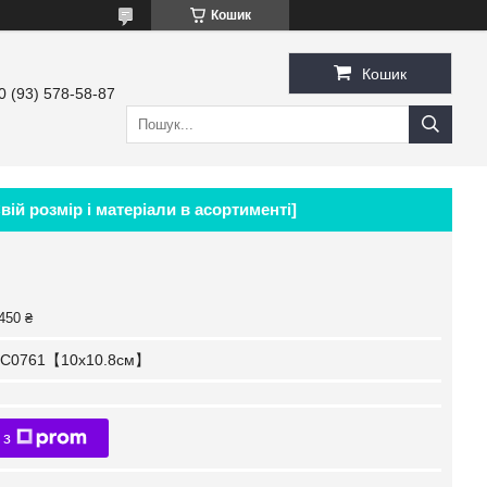
Кошик
Кошик
0 (93) 578-58-87
ій розмір і матеріали в асортименті]
450 ₴
C0761【10x10.8см】
 з