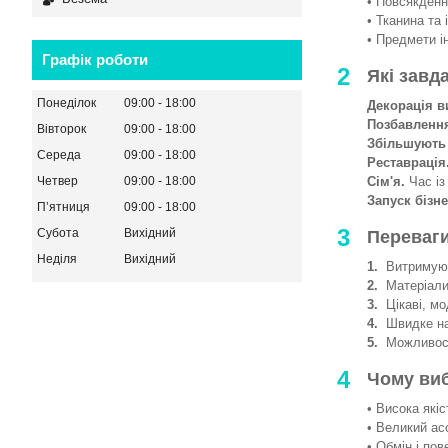
• Повсякденни
• Тканина та 
• Предмети і
Графік роботи
2
Які завд
Понеділок
09:00
18:00
Декорація в
Позбавленн
Вівторок
09:00
18:00
Збільшують
Середа
09:00
18:00
Реставрація
Сім'я.
Час із
Четвер
09:00
18:00
Запуск бізне
Пʼятниця
09:00
18:00
3
Субота
Вихідний
Переваги
Неділя
Вихідний
1.
Витримують
2.
Матеріали 
3.
Цікаві, мод
4.
Швидке на
5.
Можливості
4
Чому ви
• Висока якіс
• Великий ас
• Обмін і пов