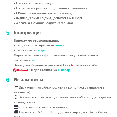
• Висока якість аплікацій
• Великий асортимент і щотижневе оновлення
• Обмін і повернення якісного товару
• Індивідуальний підхід, допомога у виборі
•
Аплікації з душею, сервіс із душею)
5
Інформація
Нанесення термоаплікації:
• за допомогою праски —
відео
• термопресом
відео
Характеристики та фото термоаплікації з еластичних
матеріалів
тут
Знаходьте будь-який дизайн в
Картинки
або
і відправляйте на
Вайбер
6
Як замовити
Визначити потрібний розмір та колір. (Усі стандартні в
наявності).
Вказати в коментарях до замовлення або погодити деталі
з менеджером
Сплатити. (післяплати немає)
Отримати СМС з ТТН. Відправка упродовж 3-х робочих