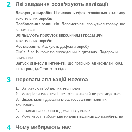
2
Які завдання розв'язують аплікації
Декорація виробів.
Посилюють ефект зовнішнього вигляду
текстильних виробів
Позбавлення залишків.
Допомагають позбутися товару, що
залежався
Збільшують прибуток
виробникам і продавцям
текстильних виробів
Реставрація.
Маскують дефекти виробу
Сім'я.
Час із користю проведений із дитиною. Подарок и
внимание.
Запуск бізнесу в інтернеті.
Що потрібно: бізнес-план, хобі,
інстаграм, ідеї фото та відео
3
Переваги аплікацій Bezema
1.
Витримують 50 делікатних прань
2.
Матеріали еластичні, не тріскаються й не розтягуються
3.
Цікаві, модні дизайни із застосуванням новітніх
технологій
4.
Швидке нанесення в домашніх умовах
5.
Можливості вибору матеріалів і відтінків до виробництва
4
Чому вибирають нас