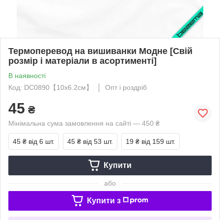
Термоперевод на вишиванки Модне [Свій
розмір і матеріали в асортименті]
В наявності
Код: DC0890【10x6.2см】
Опт і роздріб
45
₴
Мінімальна сума замовлення на сайті — 450 ₴
45 ₴
від 6 шт.
45 ₴
від 53 шт.
19 ₴
від 159 шт.
Купити
або
Купити з