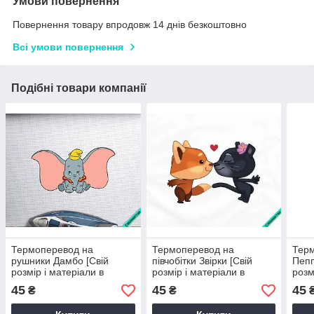
Умови повернення
Повернення товару впродовж 14 днів безкоштовно
Всі умови повернення
Подібні товари компанії
Термоперевод на
Термоперевод на
Тер
рушники Дамбо [Свій
півчобітки Звірки [Свій
Пепп
розмір і матеріали в
розмір і матеріали в
розм
асортименті]
асортименті]
асор
45
45
45
₴
₴