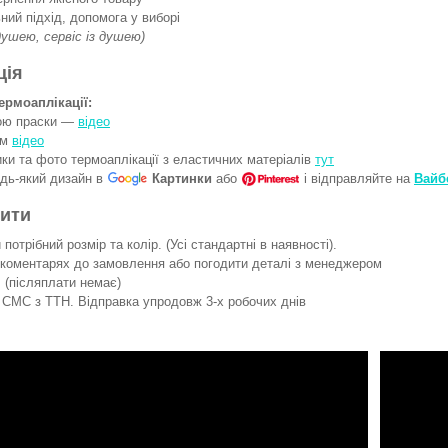
ний підхід, допомога у виборі
 душею, сервіс із душею)
ція
ермоаплікації:
гою праски —
відео
ом
відео
ки та фото термоаплікації з еластичних матеріалів
тут
удь-який дизайн в
Картинки
або
і відправляйте на
Вайб
вити
потрібний розмір та колір. (Усі стандартні в наявності).
 коментарях до замовлення або погодити деталі з менеджером
 (післяплати немає)
СМС з ТТН. Відправка упродовж 3-х робочих днів