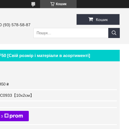
Кошик
Кошик
0 (93) 578-58-87
0 [Свій розмір і матеріали в асортименті]
450 ₴
C0933【10x2см】
 з