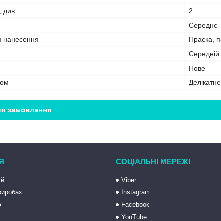
, див.
2
Середнє
я нанесення
Праска, 
Середній
Нове
бом
Делікатн
ля замовлення
Я
СОЦІАЛЬНІ МЕРЕЖІ
ій
Viber
 виробах
Instagram
ю
Facebook
YouTube