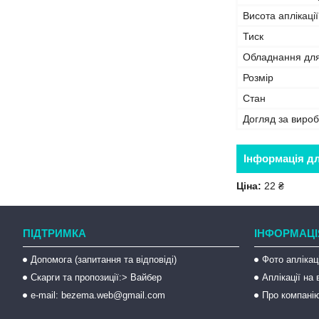
Висота аплікації
Тиск
Обладнання дл
Розмір
Стан
Догляд за виро
Інформація д
Ціна:
22 ₴
ПІДТРИМКА
ІНФОРМАЦІ
Допомога (запитання та відповіді)
Фото аплікац
Скарги та пропозиції:> Вайбер
Аплікації на
e-mail: bezema.web@gmail.com
Про компані