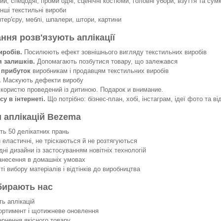
й, спецодяг, проми одяг, сценічні костюми, головні убори, взуття та сумк
інші текстильні вироби
нтер'єру, меблі, шпалери, штори, картини
ання розв'язують аплікації
иробів.
Посилюють ефект зовнішнього вигляду текстильних виробів
я залишків.
Допомагають позбутися товару, що залежався
 прибуток
виробникам і продавцям текстильних виробів
.
Маскують дефекти виробу
 користю проведений із дитиною. Подарок и внимание.
су в інтернеті.
Що потрібно: бізнес-план, хобі, інстаграм, ідеї фото та ві
 аплікацій Bezema
 50 делікатних прань
еластичні, не тріскаються й не розтягуються
ні дизайни із застосуванням новітніх технологій
несення в домашніх умовах
 вибору матеріалів і відтінків до виробництва
бирають нас
ть аплікацій
ортимент і щотижневе оновлення
ернення якісного товару