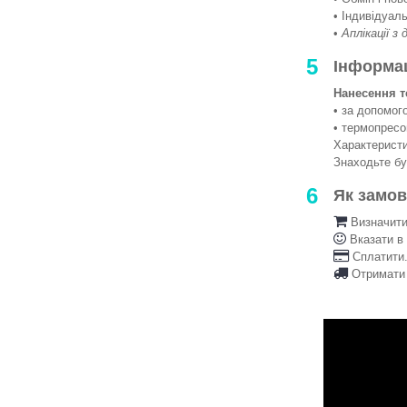
• Індивідуаль
•
Аплікації з
5
Інформа
Нанесення т
• за допомо
• термопрес
Характеристи
Знаходьте б
6
Як замо
Визначити 
Вказати в
Сплатити.
Отримати 