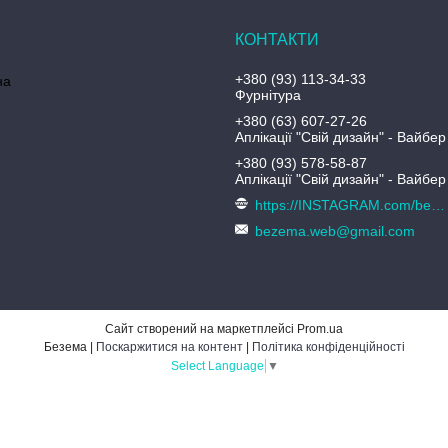
+380 (93) 113-34-33
на
Фурнітура
+380 (63) 607-27-26
Аплікації "Свій дизайн" - Вайбер
+380 (93) 578-58-87
Аплікації "Свій дизайн" - Вайбер
https://INSTAGRAM.com/bezema.com.ua
bezema.web@gmail.com
Сайт створений на маркетплейсі
Prom.ua
Безема |
Поскаржитися на контент
|
Політика конфіденційності
Select Language
▼