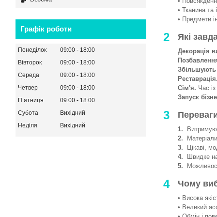
• Повсякденни
• Тканина та 
• Предмети і
Графік роботи
2
Які завд
Понеділок
09:00
18:00
Декорація в
Позбавленн
Вівторок
09:00
18:00
Збільшують
Середа
09:00
18:00
Реставрація
Сім'я.
Час із
Четвер
09:00
18:00
Запуск бізне
Пʼятниця
09:00
18:00
3
Субота
Вихідний
Переваги
Неділя
Вихідний
1.
Витримують
2.
Матеріали 
3.
Цікаві, мод
4.
Швидке на
5.
Можливості
4
Чому ви
• Висока якіс
• Великий ас
• Обмін і пов